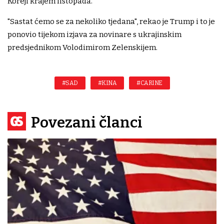
Koreji krajem listopada.
"Sastat ćemo se za nekoliko tjedana", rekao je Trump i to je
ponovio tijekom izjava za novinare s ukrajinskim
predsjednikom Volodimirom Zelenskijem.
#SAD
#KINA
#CARINE
Povezani članci