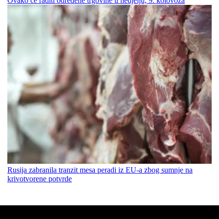
Ovako će raditi određene trgovine u nedjelju, 9. kolovoza
Rusija zabranila tranzit mesa peradi iz EU-a zbog sumnje na
krivotvorene potvrde