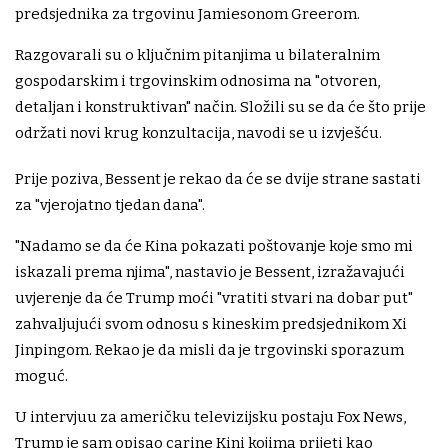
predsjednika za trgovinu Jamiesonom Greerom.
Razgovarali su o ključnim pitanjima u bilateralnim
gospodarskim i trgovinskim odnosima na "otvoren,
detaljan i konstruktivan" način. Složili su se da će što prije
održati novi krug konzultacija, navodi se u izvješću.
Prije poziva, Bessent je rekao da će se dvije strane sastati
za "vjerojatno tjedan dana".
"Nadamo se da će Kina pokazati poštovanje koje smo mi
iskazali prema njima", nastavio je Bessent, izražavajući
uvjerenje da će Trump moći "vratiti stvari na dobar put"
zahvaljujući svom odnosu s kineskim predsjednikom Xi
Jinpingom. Rekao je da misli da je trgovinski sporazum
moguć.
U intervjuu za američku televizijsku postaju Fox News,
Trump je sam opisao carine Kini kojima prijeti kao