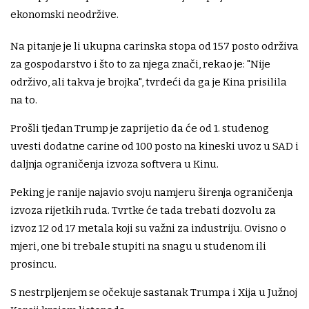
ekonomski neodržive.
Na pitanje je li ukupna carinska stopa od 157 posto održiva
za gospodarstvo i što to za njega znači, rekao je: "Nije
održivo, ali takva je brojka", tvrdeći da ga je Kina prisilila
na to.
Prošli tjedan Trump je zaprijetio da će od 1. studenog
uvesti dodatne carine od 100 posto na kineski uvoz u SAD i
daljnja ograničenja izvoza softvera u Kinu.
Peking je ranije najavio svoju namjeru širenja ograničenja
izvoza rijetkih ruda. Tvrtke će tada trebati dozvolu za
izvoz 12 od 17 metala koji su važni za industriju. Ovisno o
mjeri, one bi trebale stupiti na snagu u studenom ili
prosincu.
S nestrpljenjem se očekuje sastanak Trumpa i Xija u Južnoj