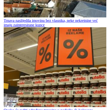
Trnava naslijedila imovinu bez vlasnika, neke nekretnine već
imaju zainteresirane kupce