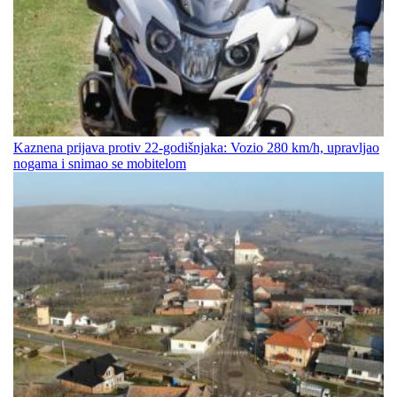
Kaznena prijava protiv 22-godišnjaka: Vozio 280 km/h, upravljao
nogama i snimao se mobitelom