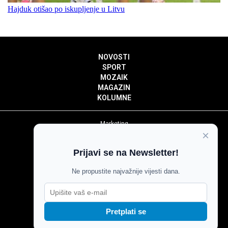
Hajduk otišao po iskupljenje u Litvu
NOVOSTI
SPORT
MOZAIK
MAGAZIN
KOLUMNE
Marketing
×
Politika privatnosti
Politika kolačića
Prijavi se na Newsletter!
Impressum
Pravila prenošenja sadržaja
Ne propustite najvažnije vijesti dana.
Pravila komentiranja
Agroglas
Pretplati se