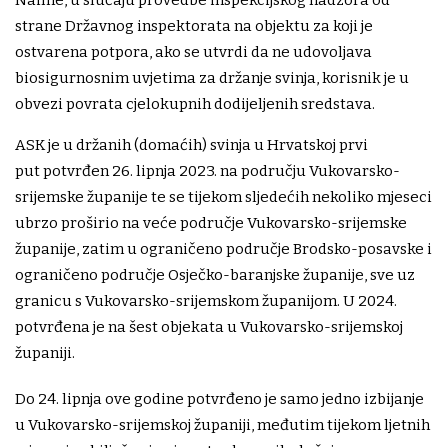
strane Državnog inspektorata na objektu za koji je
ostvarena potpora, ako se utvrdi da ne udovoljava
biosigurnosnim uvjetima za držanje svinja, korisnik je u
obvezi povrata cjelokupnih dodijeljenih sredstava.
ASK je u držanih (domaćih) svinja u Hrvatskoj prvi
put potvrđen 26. lipnja 2023. na području Vukovarsko-
srijemske županije te se tijekom sljedećih nekoliko mjeseci
ubrzo proširio na veće područje Vukovarsko-srijemske
županije, zatim u ograničeno područje Brodsko-posavske i
ograničeno područje Osječko-baranjske županije, sve uz
granicu s Vukovarsko-srijemskom županijom. U 2024.
potvrđena je na šest objekata u Vukovarsko-srijemskoj
županiji.
Do 24. lipnja ove godine potvrđeno je samo jedno izbijanje
u Vukovarsko-srijemskoj županiji, međutim tijekom ljetnih