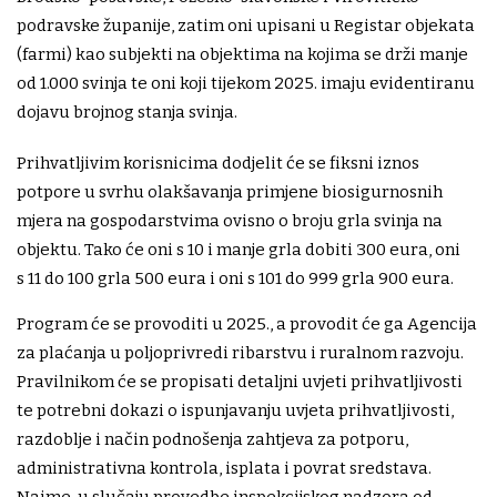
podravske županije, zatim oni upisani u Registar objekata
(farmi) kao subjekti na objektima na kojima se drži manje
od 1.000 svinja te oni koji tijekom 2025. imaju evidentiranu
dojavu brojnog stanja svinja.
Prihvatljivim korisnicima dodjelit će se fiksni iznos
potpore u svrhu olakšavanja primjene biosigurnosnih
mjera na gospodarstvima ovisno o broju grla svinja na
objektu. Tako će oni s 10 i manje grla dobiti 300 eura, oni
s 11 do 100 grla 500 eura i oni s 101 do 999 grla 900 eura.
Program će se provoditi u 2025., a provodit će ga Agencija
za plaćanja u poljoprivredi ribarstvu i ruralnom razvoju.
Pravilnikom će se propisati detaljni uvjeti prihvatljivosti
te potrebni dokazi o ispunjavanju uvjeta prihvatljivosti,
razdoblje i način podnošenja zahtjeva za potporu,
administrativna kontrola, isplata i povrat sredstava.
Naime, u slučaju provedbe inspekcijskog nadzora od