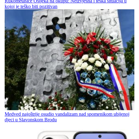
Rukometašice Osijeka na okupu: Neizvjesna i teška situacija u
kojoj je teško biti pozitivan
Medved najoštrije osudio vandalizam nad spomenikom ubijenoj
djeci u Slavonskom Brodu