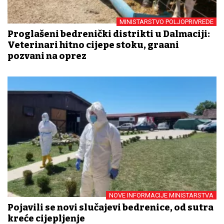
MINISTARSTVO POLJOPRIVREDE
Proglašeni bedrenički distrikti u Dalmaciji:
Veterinari hitno cijepe stoku, građani
pozvani na oprez
NOVE INFORMACIJE MINISTARSTVA
Pojavili se novi slučajevi bedrenice, od sutra
kreće cijepljenje