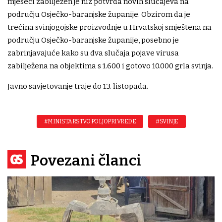
mjeseci zabilježen je niz potvrda novih slučajeva na
području Osječko-baranjske županije. Obzirom da je
trećina svinjogojske proizvodnje u Hrvatskoj smještena na
području Osječko-baranjske županije, posebno je
zabrinjavajuće kako su dva slučaja pojave virusa
zabilježena na objektima s 1.600 i gotovo 10.000 grla svinja.
Javno savjetovanje traje do 13. listopada.
#MINISTARSTVO POLJOPRIVREDE
#SVINJE
Povezani članci