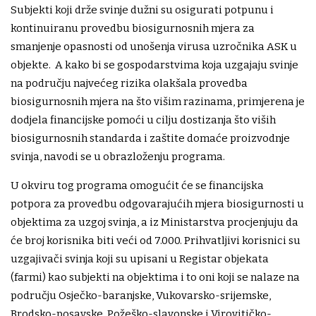
Subjekti koji drže svinje dužni su osigurati potpunu i
kontinuiranu provedbu biosigurnosnih mjera za
smanjenje opasnosti od unošenja virusa uzročnika ASK u
objekte. A kako bi se gospodarstvima koja uzgajaju svinje
na području najvećeg rizika olakšala provedba
biosigurnosnih mjera na što višim razinama, primjerena je
dodjela financijske pomoći u cilju dostizanja što viših
biosigurnosnih standarda i zaštite domaće proizvodnje
svinja, navodi se u obrazloženju programa.
U okviru tog programa omogućit će se financijska
potpora za provedbu odgovarajućih mjera biosigurnosti u
objektima za uzgoj svinja, a iz Ministarstva procjenjuju da
će broj korisnika biti veći od 7.000. Prihvatljivi korisnici su
uzgajivači svinja koji su upisani u Registar objekata
(farmi) kao subjekti na objektima i to oni koji se nalaze na
području Osječko-baranjske, Vukovarsko-srijemske,
Brodsko-posavske, Požeško-slavonske i Virovitičko-