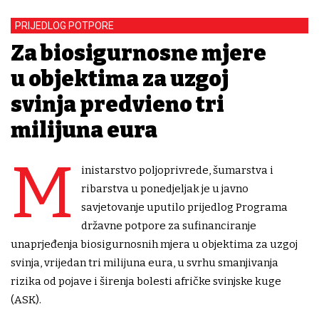
PRIJEDLOG POTPORE
Za biosigurnosne mjere
u objektima za uzgoj
svinja predviđeno tri
milijuna eura
M
inistarstvo poljoprivrede, šumarstva i
ribarstva u ponedjeljak je u javno
savjetovanje uputilo prijedlog Programa
državne potpore za sufinanciranje
unaprjeđenja biosigurnosnih mjera u objektima za uzgoj
svinja, vrijedan tri milijuna eura, u svrhu smanjivanja
rizika od pojave i širenja bolesti afričke svinjske kuge
(ASK).