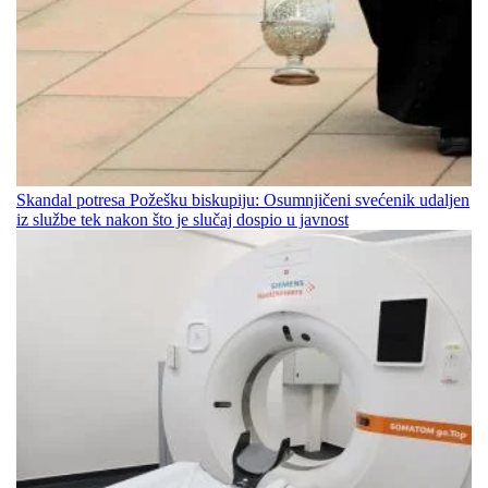
Skandal potresa Požešku biskupiju: Osumnjičeni svećenik udaljen
iz službe tek nakon što je slučaj dospio u javnost