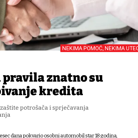
NEKIMA POMOĆ, NEKIMA UTE
 pravila znatno su
bivanje kredita
aštite potrošača i sprječavanja
anja
jesec dana pokvario osobni automobil star 18 godina,