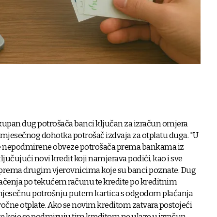
upan dug potrošača banci ključan za izračun omjera
io mjesečnog dohotka potrošač izdvaja za otplatu duga. "U
e nepodmirene obveze potrošača prema bankama iz
ljučujući novi kredit koji namjerava podići, kao i sve
prema drugim vjerovnicima koje su banci poznate. Dug
račenja po tekućem računu te kredite po kreditnim
mjesečnu potrošnju putem kartica s odgodom plaćanja
bročne otplate. Ako se novim kreditom zatvara postojeći
eze koje se podmiruju tim kreditom ne ulaze u izračun