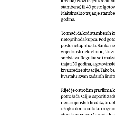
kredita). Novi uvjeti krediti
stambene) ili 40 posto (gotovi
Maksimalno trajanje stambeni
godina.
To znači da kod stambenih kr
netoprihoda kupca. Kod gotov
posto netoprihoda. Banka ne 
vrijednosti nekretnine, što z
sredstava. Regulira se i mak
trajati 30 godina, a gotovins
izvanredne situacije. Tako b
kvartalu izvan zadanih limita
Riječ je o strožim pravilima 
potrošača. Cilj je usporiti 
nenamjenskih kredita, te ubla
ožujku donio odluku o ogranič
stupila na snagu 1. srpnja, 