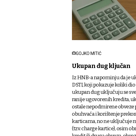
GOJKO MITIĆ
Ukupan dug ključan
Iz HNB-a napominju da je uk
DSTI, koji pokazuje koliki d
ukupan dug uključuju se sv
ranije ugovorenih kredita, uk
ostale nepodmirene obveze 
obuhvaća i korištenje preko
karticama, no ne uključuje 
(tzv. charge kartice), osim o
kredit ili druga obveza, obv