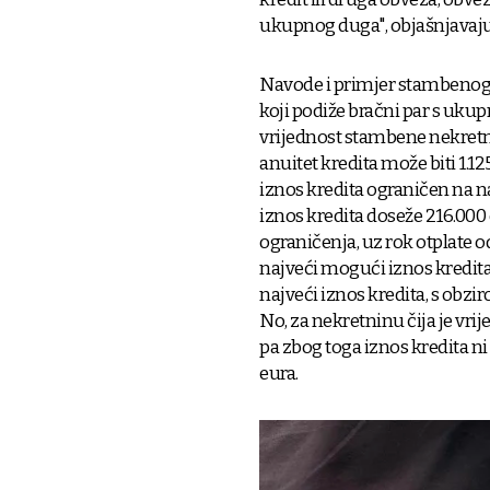
ukupnog duga", objašnjavaj
Navode i primjer stambenog k
koji podiže bračni par s uk
vrijednost stambene nekretni
anuitet kredita može biti 1.125
iznos kredita ograničen na n
iznos kredita doseže 216.000
ograničenja, uz rok otplate od
najveći mogući iznos kredita 
najveći iznos kredita, s obz
No, za nekretninu čija je vri
pa zbog toga iznos kredita ni
eura.