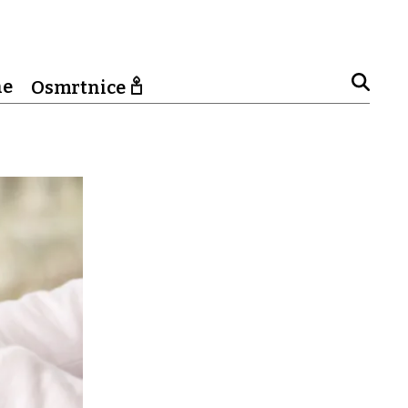
ne
Osmrtnice