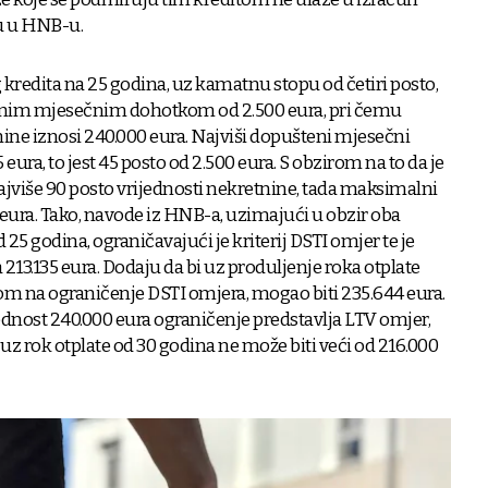
u u HNB-u.
redita na 25 godina, uz kamatnu stopu od četiri posto,
upnim mjesečnim dohotkom od 2.500 eura, pri čemu
ne iznosi 240.000 eura. Najviši dopušteni mjesečni
 eura, to jest 45 posto od 2.500 eura. S obzirom na to da je
ajviše 90 posto vrijednosti nekretnine, tada maksimalni
 eura. Tako, navode iz HNB-a, uzimajući u obzir oba
 25 godina, ograničavajući je kriterij DSTI omjer te je
213.135 eura. Dodaju da bi uz produljenje roka otplate
irom na ograničenje DSTI omjera, mogao biti 235.644 eura.
jednost 240.000 eura ograničenje predstavlja LTV omjer,
 uz rok otplate od 30 godina ne može biti veći od 216.000