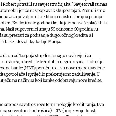
i Robert potražili su savjet stručnjaka. "Savjetovali su nas
tomobil, jer će nas popravak skupo stajati. Krenuli smo
potrazi za povoljnim kreditom i naišli na brojna pitanja
obert. Koliko imate godina i koliki je iznos vaše plaće, bila
ma. Naši sugovornici imaju 55 odnosno 60 godina i u
 su prestari za podizanje dugoročnog kredita, a i
ih baš zadovoljile, dodaje Marija.
 da su od 1. srpnja stupili na snagu novi uvjeti za
 su stroža, a kredit je teže dobiti nego do sada - sukus je
arodne banke (HNB) poručuju da su nove mjere uvedene
štita potrošača i spriječilo prekomjerno zaduživanje. U
tječu na način na koji banke odobravaju nove kredite.
 morate poznavati osnove terminologije kreditiranja. Dva
čna solventnost potrošača) i LTV (omjer vrijednosti