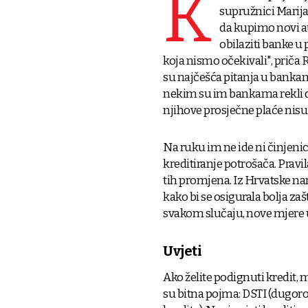
K
supružnici Marija 
da kupimo novi au
obilaziti banke u 
koja nismo očekivali", priča R
su najčešća pitanja u banka
nekim su im bankama rekli da
njihove prosječne plaće nisu 
Na ruku im ne ide ni činjenica
kreditiranje potrošača. Pravila
tih promjena. Iz Hrvatske n
kako bi se osigurala bolja za
svakom slučaju, nove mjere u
Uvjeti
Ako želite podignuti kredit,
su bitna pojma: DSTI (dugoro