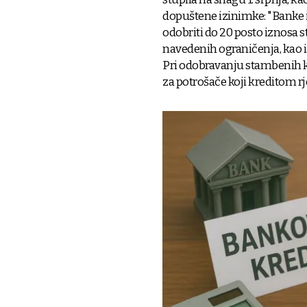
dopuštene izinimke: "Banke i
odobriti do 20 posto iznosa s
navedenih ograničenja, kao 
Pri odobravanju stambenih kr
za potrošače koji kreditom rj