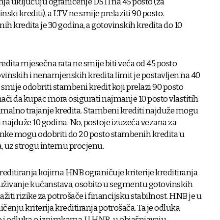
ranja uključuju ograničenje DSTI na 45 posto (za
nski krediti), a LTV ne smije prelaziti 90 posto.
h kredita je 30 godina, a gotovinskih kredita do 10
edita mjesečna rata ne smije biti veća od 45 posto
inskih i nenamjenskih kredita limit je postavljen na 40
smije odobriti stambeni kredit koji prelazi 90 posto
nači da kupac mora osigurati najmanje 10 posto vlastitih
simalno trajanje kredita. Stambeni krediti najduže mogu
ki najduže 10 godina. No, postoje izuzeća vezana za
anke mogu odobriti do 20 posto stambenih kredita u
, uz strogu internu procjenu.
kreditiranja kojima HNB ograničuje kriterije kreditiranja
zaduživanje kućanstava, osobito u segmentu gotovinskih
žiti rizike za potrošače i financijsku stabilnost. HNB je u
enju kriterija kreditiranja potrošača. Ta je odluka
kao i odluka o iznimkama. U HNB-u objašnjavaju