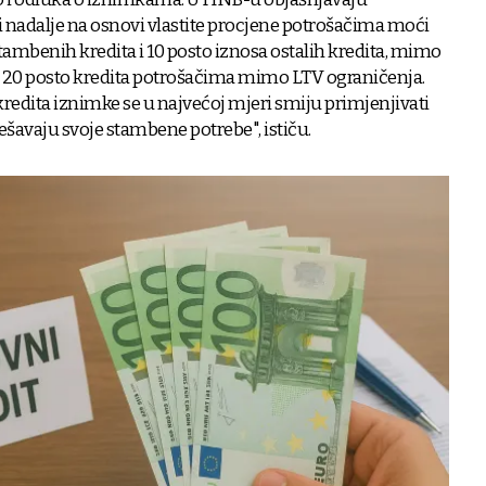
 nadalje na osnovi vlastite procjene potrošačima moći
tambenih kredita i 10 posto iznosa ostalih kredita, mimo
i 20 posto kredita potrošačima mimo LTV ograničenja.
edita iznimke se u najvećoj mjeri smiju primjenjivati
ešavaju svoje stambene potrebe", ističu.