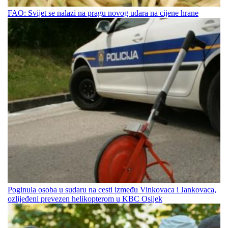
FAO: Svijet se nalazi na pragu novog udara na cijene hrane
Poginula osoba u sudaru na cesti između Vinkovaca i Jankovaca,
ozlijeđeni prevezen helikopterom u KBC Osijek