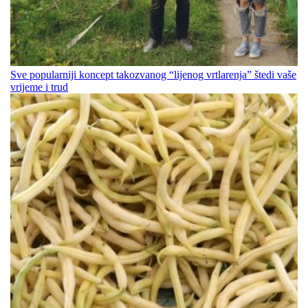
Sve popularniji koncept takozvanog “lijenog vrtlarenja” štedi vaše
vrijeme i trud