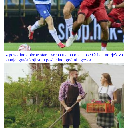
Iz pozadine dobrog starta vreba realna opasnost: Osijek ne rješava
pitanje igrača koji su u posljednoj godini ugovor