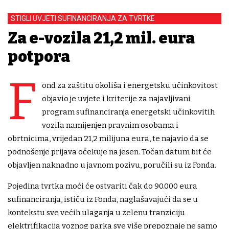
STIGLI UVJETI SUFINANCIRANJA ZA TVRTKE
Za e-vozila 21,2 mil. eura
potpora
F
ond za zaštitu okoliša i energetsku učinkovitost
objavio je uvjete i kriterije za najavljivani
program sufinanciranja energetski učinkovitih
vozila namijenjen pravnim osobama i
obrtnicima, vrijedan 21,2 milijuna eura, te najavio da se
podnošenje prijava očekuje na jesen. Točan datum bit će
objavljen naknadno u javnom pozivu, poručili su iz Fonda.
Pojedina tvrtka moći će ostvariti čak do 90.000 eura
sufinanciranja, ističu iz Fonda, naglašavajući da se u
kontekstu sve većih ulaganja u zelenu tranziciju
elektrifikacija voznog parka sve više prepoznaje ne samo