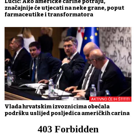
Lucić: Ako američke carine potraju,
značajnije će utjecati na neke grane, poput
farmaceutike i transformatora
AKTIVNO ĆE IH ŠTITITI
Vlada hrvatskim izvoznicima obećala
podršku uslijed posljedica američkih carina