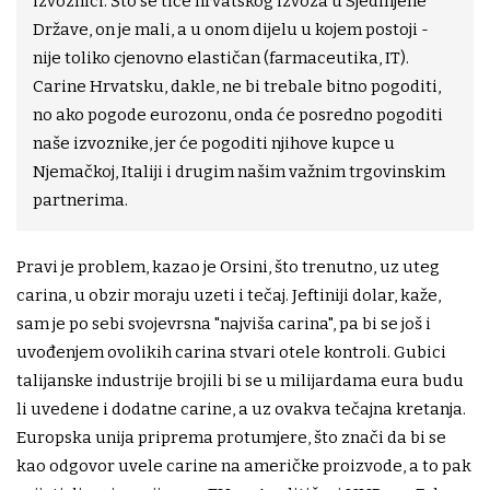
izvoznici. Što se tiče hrvatskog izvoza u Sjedinjene
Države, on je mali, a u onom dijelu u kojem postoji -
nije toliko cjenovno elastičan (farmaceutika, IT).
Carine Hrvatsku, dakle, ne bi trebale bitno pogoditi,
no ako pogode eurozonu, onda će posredno pogoditi
naše izvoznike, jer će pogoditi njihove kupce u
Njemačkoj, Italiji i drugim našim važnim trgovinskim
partnerima.
Pravi je problem, kazao je Orsini, što trenutno, uz uteg
carina, u obzir moraju uzeti i tečaj. Jeftiniji dolar, kaže,
sam je po sebi svojevrsna "najviša carina", pa bi se još i
uvođenjem ovolikih carina stvari otele kontroli. Gubici
talijanske industrije brojili bi se u milijardama eura budu
li uvedene i dodatne carine, a uz ovakva tečajna kretanja.
Europska unija priprema protumjere, što znači da bi se
kao odgovor uvele carine na američke proizvode, a to pak