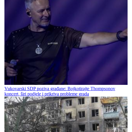
Vukovarski SDP poziva građane: Bojkotirajte Thompsonov
koncert, širi podjele i prikriva probleme grada