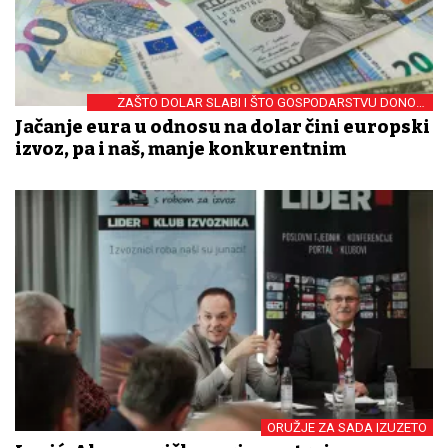
ZAŠTO DOLAR SLABI I ŠTO GOSPODARSTVU DONOSI
JAK EURO
Jačanje eura u odnosu na dolar čini europski
izvoz, pa i naš, manje konkurentnim
ORUŽJE ZA SADA IZUZETO