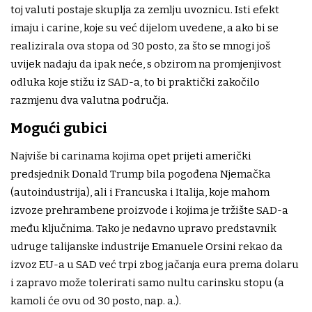
toj valuti postaje skuplja za zemlju uvoznicu. Isti efekt
imaju i carine, koje su već dijelom uvedene, a ako bi se
realizirala ova stopa od 30 posto, za što se mnogi još
uvijek nadaju da ipak neće, s obzirom na promjenjivost
odluka koje stižu iz SAD-a, to bi praktički zakočilo
razmjenu dva valutna područja.
Mogući gubici
Najviše bi carinama kojima opet prijeti američki
predsjednik Donald Trump bila pogođena Njemačka
(autoindustrija), ali i Francuska i Italija, koje mahom
izvoze prehrambene proizvode i kojima je tržište SAD-a
među ključnima. Tako je nedavno upravo predstavnik
udruge talijanske industrije Emanuele Orsini rekao da
izvoz EU-a u SAD već trpi zbog jačanja eura prema dolaru
i zapravo može tolerirati samo nultu carinsku stopu (a
kamoli će ovu od 30 posto, nap. a.).