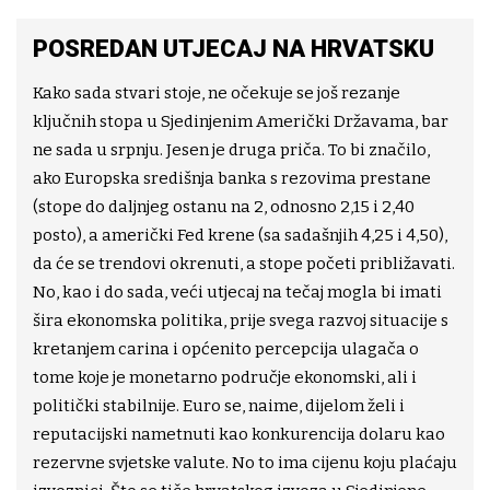
POSREDAN UTJECAJ NA HRVATSKU
Kako sada stvari stoje, ne očekuje se još rezanje
ključnih stopa u Sjedinjenim Američki Državama, bar
ne sada u srpnju. Jesen je druga priča. To bi značilo,
ako Europska središnja banka s rezovima prestane
(stope do daljnjeg ostanu na 2, odnosno 2,15 i 2,40
posto), a američki Fed krene (sa sadašnjih 4,25 i 4,50),
da će se trendovi okrenuti, a stope početi približavati.
No, kao i do sada, veći utjecaj na tečaj mogla bi imati
šira ekonomska politika, prije svega razvoj situacije s
kretanjem carina i općenito percepcija ulagača o
tome koje je monetarno područje ekonomski, ali i
politički stabilnije. Euro se, naime, dijelom želi i
reputacijski nametnuti kao konkurencija dolaru kao
rezervne svjetske valute. No to ima cijenu koju plaćaju