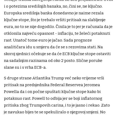
i o potezima središnjih banaka, no, čini se, ne ključno.
Europska središnja banka donedavno je naime rezala
ključne stope, što je trebalo vršiti pritisak na slabljenje
eura, no to se nije dogodilo. Činila je to jer je računala da je
otklonila najveću opasnost - inflaciju, te želeći potaknuti
rast. Unatoč tome euro je jačao. Sada prognoze
analitičara idu u smjeru da će se s rezovima stati. Na
skoroj sjednici očekuje se da će ECB ključne stope ostaviti
na sadašnjim razinama od oko 2 posto. Slične poruke
slane su i s vrha ECB-a.
S druge strane Atlantika Trump već neko vrijeme vrši
pritisak na predsjednika Federal Reservea Jeromea
Powella da i on počne spuštati ključne stope kako bi
potaknuo rast. Powell to odbija jer se boji inflatornog
pritiska zbog Trumpovih carina, i to je jasno i rekao. Zato
je navukao bijes te se spekuliralo o njegovoj smjeni. No