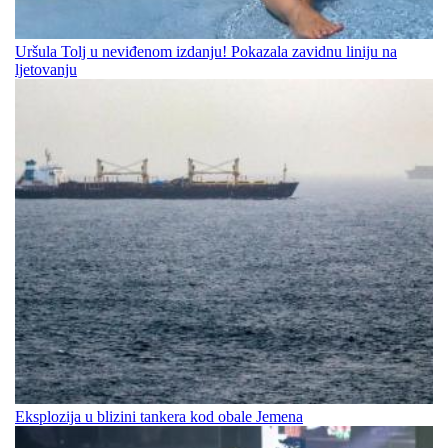
Uršula Tolj u neviđenom izdanju! Pokazala zavidnu liniju na
ljetovanju
Eksplozija u blizini tankera kod obale Jemena