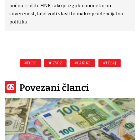
počnu trošiti. HNB, iako je izgubio monetarnu
suverenost, tako vodi vlastitu makroprudencijalnu
politiku.
#EURO
#IZVOZ
#CARINE
#TEČAJ
Povezani članci