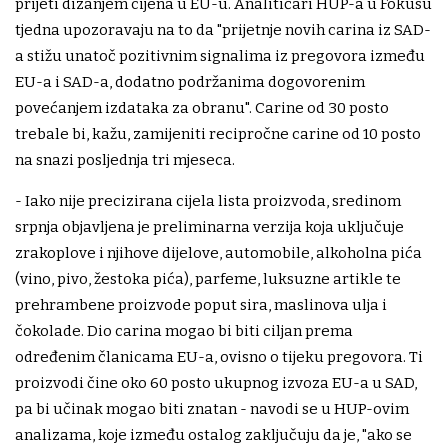
prijeti dizanjem cijena u EU-u. Analitičari HUP-a u Fokusu
tjedna upozoravaju na to da "prijetnje novih carina iz SAD-
a stižu unatoč pozitivnim signalima iz pregovora između
EU-a i SAD-a, dodatno podržanima dogovorenim
povećanjem izdataka za obranu". Carine od 30 posto
trebale bi, kažu, zamijeniti recipročne carine od 10 posto
na snazi posljednja tri mjeseca.
- Iako nije precizirana cijela lista proizvoda, sredinom
srpnja objavljena je preliminarna verzija koja uključuje
zrakoplove i njihove dijelove, automobile, alkoholna pića
(vino, pivo, žestoka pića), parfeme, luksuzne artikle te
prehrambene proizvode poput sira, maslinova ulja i
čokolade. Dio carina mogao bi biti ciljan prema
određenim članicama EU-a, ovisno o tijeku pregovora. Ti
proizvodi čine oko 60 posto ukupnog izvoza EU-a u SAD,
pa bi učinak mogao biti znatan - navodi se u HUP-ovim
analizama, koje između ostalog zaključuju da je, "ako se