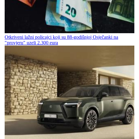
Otkriveni lažni policajci koji su 88-godišnjoj Osječanki na
"provjeru" uzeli 2.300 eura