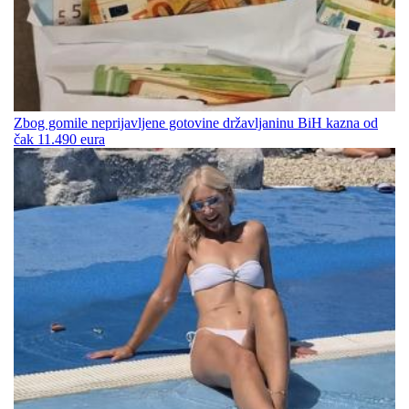
Zbog gomile neprijavljene gotovine državljaninu BiH kazna od
čak 11.490 eura