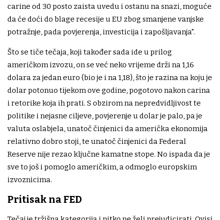
carine od 30 posto zaista uvedu i ostanu na snazi, moguće
da će doći do blage recesije u EU zbog smanjene vanjske
potražnje, pada povjerenja, investicija i zapošljavanja".
Što se tiče tečaja, koji također sada ide u prilog
američkom izvozu, on se već neko vrijeme drži na 1,16
dolara za jedan euro (bio je i na 1,18), što je razina na koju je
dolar potonuo tijekom ove godine, pogotovo nakon carina
i retorike koja ih prati. S obzirom na nepredvidljivost te
politike i nejasne ciljeve, povjerenje u dolar je palo, pa je
valuta oslabjela, unatoč činjenici da američka ekonomija
relativno dobro stoji, te unatoč činjenici da Federal
Reserve nije rezao ključne kamatne stope. No ispada da je
sve to još i pomoglo američkim, a odmoglo europskim
izvoznicima.
Pritisak na FED
Tečaj je tržišna kategorija i nitko ne želi prejudicirati. Ovisi