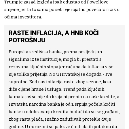
Trump je zasad izgleda ipak odustao od Powellove
smjene, jer bi to samo po sebi vjerojatno povećalo rizik u
očima investitora.
RASTE INFLACIJA, A HNB KOČI
POTROŠNJU
Europska središnja banka, prema posljednjim
signalima iz te institucije, mogla bi prestati s
rezovima ključnih stopa jer računa da inflacija više
nije tolika prijetnja. No u Hrvatskoj se događa - sve
suprotno. Kod nas inflacija raste zbog sezone, koja
diže cijene hrane i usluga. Trend pada ključnih
kamata još se nije do kraja ni prenio na naše kredite, a
Hrvatska narodna banka je od 1. srpnja počela kočiti
banke u odobravanju kredita budući da su se građani,
zbog rasta plaća, snažno zaduživali protekle dvije
godine. U eurozoni su pak sve činili da ih potaknu da