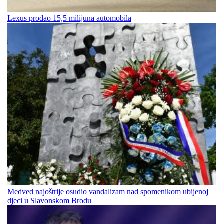
Lexus prodao 15,5 milijuna automobila
Medved najoštrije osudio vandalizam nad spomenikom ubijenoj
djeci u Slavonskom Brodu