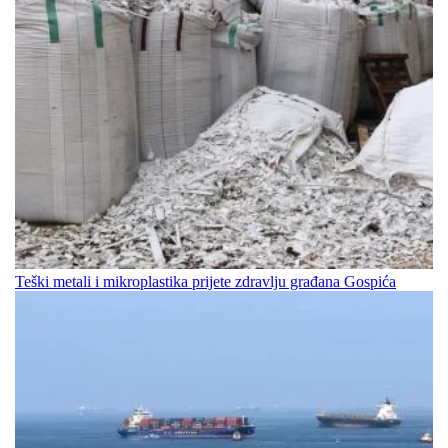
Teški metali i mikroplastika prijete zdravlju građana Gospića