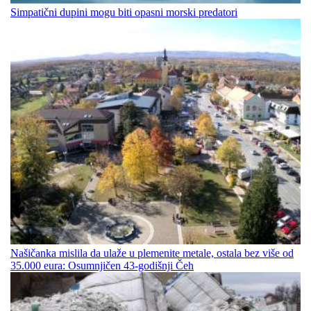
Simpatični dupini mogu biti opasni morski predatori
Našičanka mislila da ulaže u plemenite metale, ostala bez više od
35.000 eura: Osumnjičen 43-godišnji Čeh