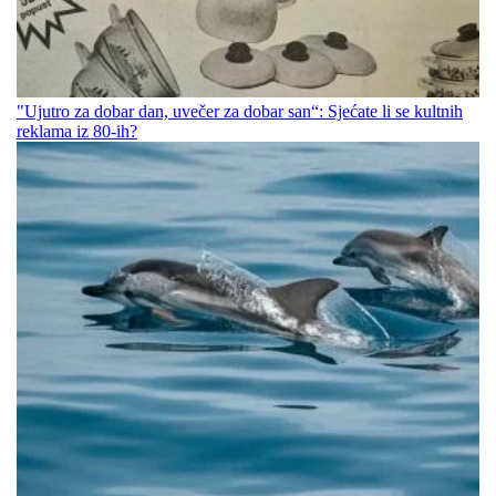
"Ujutro za dobar dan, uvečer za dobar san“: Sjećate li se kultnih
reklama iz 80-ih?