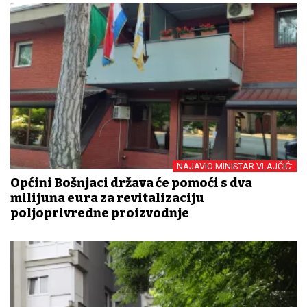
NAJAVIO MINISTAR VLAJČIĆ:
Općini Bošnjaci država će pomoći s dva
milijuna eura za revitalizaciju
poljoprivredne proizvodnje