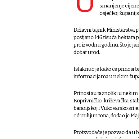
U
smanjenje cijene 
osječkoj županijs
Državni tajnik Ministarstva 
posijano 146 tisuća hektara 
proizvodnu godinu, što je jam
dobar urod.
Istaknuo je kako će prinosi b
informacijama u nekim župani
Prinosi su raznoliki u nekim
Koprivničko-križevačka, stabi
baranjskoj i Vukovarsko srij
od milijun tona, dodao je Ma
Proizvođače je pozvao da u bu