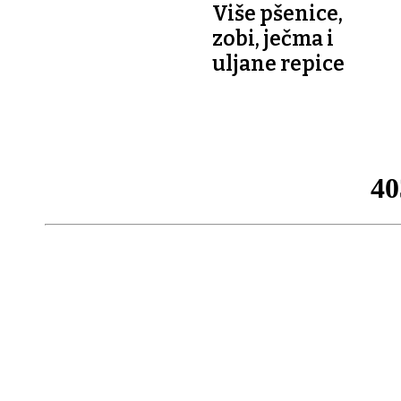
Više pšenice,
zobi, ječma i
uljane repice