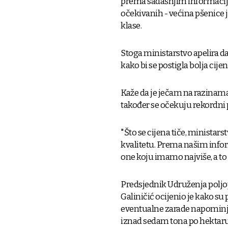
prema sadašnjim informacija
očekivanih - većina pšenice je 
klase.
Stoga ministarstvo apelira da 
kako bi se postigla bolja cije
Kaže da je ječam na razinama
također se očekuju rekordni 
"Što se cijena tiče, ministarst
kvalitetu. Prema našim info
one koju imamo najviše, a to su
Predsjednik Udruženja polj
Galiničić ocijenio je kako su 
eventualne zarade napominje
iznad sedam tona po hektaru,