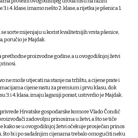
ma proteini ovogodišnjeg uroda nisu na razini
3. i 4. klase, imamo nešto 2. klase, a rijetka je pšenica 1.
se sorte mijenjaju u korist kvalitetnijih vrsta pšenice,
na, poručio je Majdak.
 prethodne proizvodne godine, a u ovogodišnjoj žetvi
prinosi.
vo ne može utjecati na stanje na tržištu, a cijene prate i
rmacijama cijene rastu za premium i prvu klasu, dok
 3. i 4. klasa, imaju laganiji porast, ustrvrdio je Majdak.
oprivrede Hrvatske gospodarske komore Vlado Čondić
proizvođači zadovoljni prinosima u žetvi, a što se tiče
 kako se u ovogodišnjoj žetvi očekuje prosječan prinos
 što bi i po sadašnjim cijenama trebalo omogućiti neku