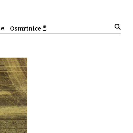
ne
Osmrtnice