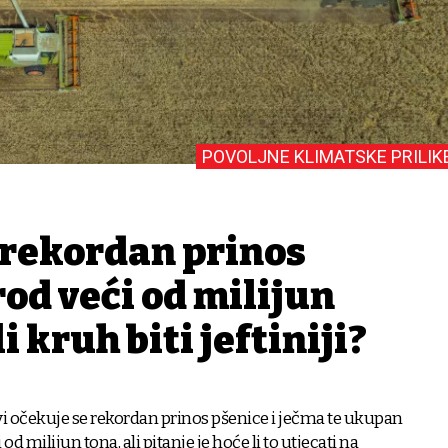
POVOLJNE KLIMATSKE PRILIK
 rekordan prinos
rod veći od milijun
i kruh biti jeftiniji?
i očekuje se rekordan prinos pšenice i ječma te ukupan
od milijun tona, ali pitanje je hoće li to utjecati na