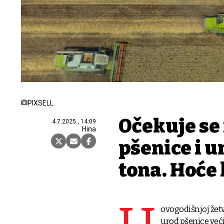
PIXSELL
Očekuje se
4.7.2025., 14:09
Hina
pšenice i u
tona. Hoće l
ovogodišnjoj žetv
urod pšenice veći 