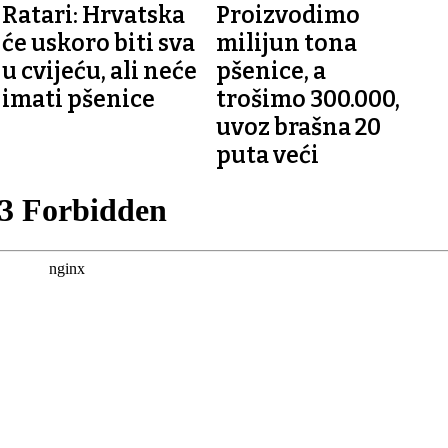
SASTANAK S
GODINE
Ratari: Hrvatska
Proizvodimo
PREDSJEDNIKOM VLADE
RH
će uskoro biti sva
milijun tona
u cvijeću, ali neće
pšenice, a
imati pšenice
trošimo 300.000,
uvoz brašna 20
puta veći