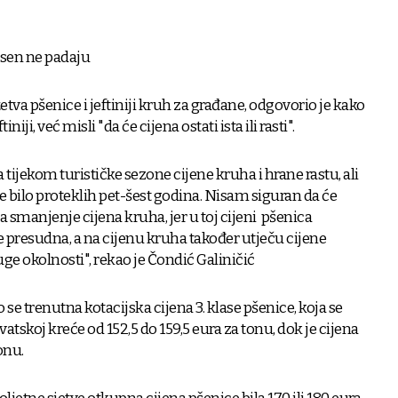
jesen ne padaju
etva pšenice i jeftiniji kruh za građane, odgovorio je kako
iniji, već misli "da će cijena ostati ista ili rasti".
 tijekom turističke sezone cijene kruha i hrane rastu, ali
e bilo proteklih pet-šest godina. Nisam siguran da će
a smanjenje cijena kruha, jer u toj cijeni pšenica
nije presudna, a na cijenu kruha također utječu cijene
ge okolnosti", rekao je Čondić Galiničić
se trenutna kotacijska cijena 3. klase pšenice, koja se
atskoj kreće od 152,5 do 159,5 eura za tonu, dok je cijena
onu.