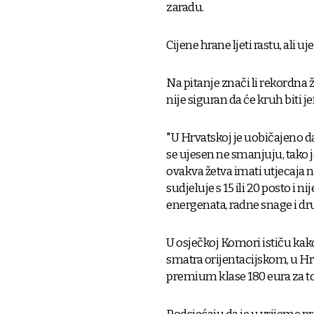
zaradu.
Cijene hrane ljeti rastu, ali u
Na pitanje znači li rekordna ž
nije siguran da će kruh biti jeft
"U Hrvatskoj je uobičajeno da
se ujesen ne smanjuju, tako j
ovakva žetva imati utjecaja n
sudjeluje s 15 ili 20 posto i 
energenata, radne snage i dru
U osječkoj Komori ističu kako 
smatra orijentacijskom, u Hrv
premium klase 180 eura za t