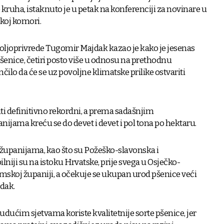
kruha, istaknuto je u petak na konferenciji za novinare u
koj komori.
poljoprivrede Tugomir Majdak kazao je kako je jesenas
pšenice, četiri posto više u odnosu na prethodnu
čilo da će se uz povoljne klimatske prilike ostvariti
iti definitivno rekordni, a prema sadašnjim
jama kreću se do devet i devet i pol tona po hektaru.
 županijama, kao što su Požeško-slavonska i
lniji su na istoku Hrvatske, prije svega u Osječko-
emskoj županiji, a očekuje se ukupan urod pšenice veći
jdak.
dućim sjetvama koriste kvalitetnije sorte pšenice, jer