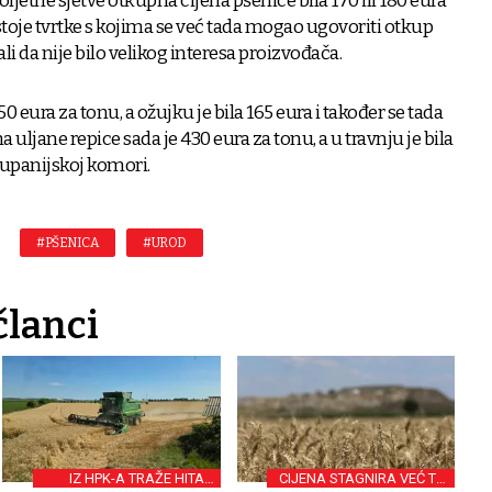
ljetne sjetve otkupna cijena pšenice bila 170 ili 180 eura
stoje tvrtke s kojima se već tada mogao ugovoriti otkup
li da nije bilo velikog interesa proizvođača.
 eura za tonu, a ožujku je bila 165 eura i također se tada
uljane repice sada je 430 eura za tonu, a u travnju je bila
županijskoj komori.
#PŠENICA
#UROD
članci
IZ HPK-A TRAŽE HITAN
CIJENA STAGNIRA VEĆ TRI