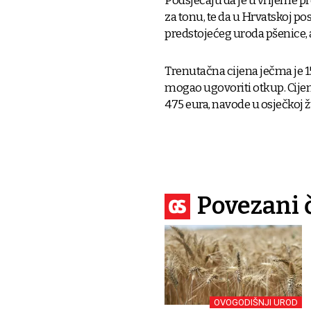
Podsjećaju da je u vrijeme pro
za tonu, te da u Hrvatskoj po
predstojećeg uroda pšenice, a
Trenutačna cijena ječma je 150
mogao ugovoriti otkup. Cijena 
475 eura, navode u osječkoj 
Povezani 
OVOGODIŠNJI UROD