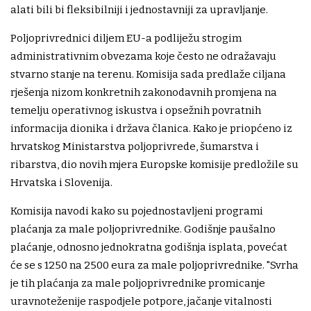
alati bili bi fleksibilniji i jednostavniji za upravljanje.
Poljoprivrednici diljem EU-a podliježu strogim
administrativnim obvezama koje često ne odražavaju
stvarno stanje na terenu. Komisija sada predlaže ciljana
rješenja nizom konkretnih zakonodavnih promjena na
temelju operativnog iskustva i opsežnih povratnih
informacija dionika i država članica. Kako je priopćeno iz
hrvatskog Ministarstva poljoprivrede, šumarstva i
ribarstva, dio novih mjera Europske komisije predložile su
Hrvatska i Slovenija.
Komisija navodi kako su pojednostavljeni programi
plaćanja za male poljoprivrednike. Godišnje paušalno
plaćanje, odnosno jednokratna godišnja isplata, povećat
će se s 1250 na 2500 eura za male poljoprivrednike. "Svrha
je tih plaćanja za male poljoprivrednike promicanje
uravnoteženije raspodjele potpore, jačanje vitalnosti