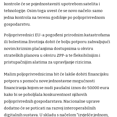
kontrole će se pojednostavniti upotrebom satelita i
tehnologije. Osim toga uvest će se novo načelo: samo
jedna kontrola na terenu godišnje po poljoprivrednom
gospodarstvu.
Poljoprivrednici EU-a pogođeni prirodnim katastrofama
ili bolestima životinja dobit će bolju potporu zahvaljujući
novim kriznim plaćanjima dostupnima u okviru
strateških planova u okviru ZPP-a te fleksibilnijim i
pristupačnijim alatima za upravljanje rizicima.
Malim poljoprivrednicima bit će lakše dobiti financijsku
potporu s pomoću nove jednostavne mogućnosti
financiranja kojom se nudi paušalni iznos do 50.000 eura
kako bi se poboljšala konkurentnost njihovih
poljoprivrednih gospodarstava. Nacionalne uprave
dodatno će se poticati na razvoj interoperabilnih
digitalnih sustava. U skladu s načelom "izvješće jednom,