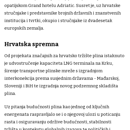
opatijskom Grand hotelu Adriatic. Susret je, uz hrvatske
stručnjake i predstavnike brojnih državnih i znanstvenih
institucija i tvrtki, okupio i stručnjake iz dvadesetak
europskih zemalja.
Hrvatska spremna
Od projekata značajnih za hrvatsko tržište plina istaknuto
je udvostručenje kapaciteta LNG terminala na Krku,
širenje transportne plinske mreže s izgradnjom
interkonekcija prema susjednim državama - Mađarskoj,
Sloveniji i BiH te izgradnja novog podzemnog skladišta
plina.
Uz pitanja budućnosti plina kao jednog od ključnih
energenata raspravljalo se i o njegovoj ulozi u poticanju
rasta i osiguravanju održive budućnosti, stabilnosti
tržišta u kontekstu globalnih izazova te političkih i