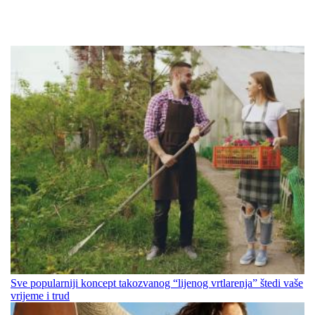
Sve popularniji koncept takozvanog “lijenog vrtlarenja” štedi vaše
vrijeme i trud