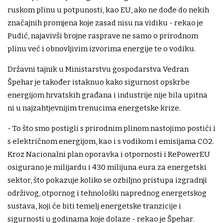
ruskom plinu u potpunosti, kao EU, ako ne dođe do nekih
značajnih promjena koje zasad nisu na vidiku - rekao je
Pudić, najavivši brojne rasprave ne samo o prirodnom
plinu već i obnovljivim izvorima energije te o vodiku.
Državni tajnik u Ministarstvu gospodarstva Vedran
Špehar je također istaknuo kako sigurnost opskrbe
energijom hrvatskih građana i industrije nije bila upitna
ni u najzahtjevnijim trenucima energetske krize.
- To što smo postigli s prirodnim plinom nastojimo postići i
s električnom energijom, kao i s vodikom i emisijama CO2.
Kroz Nacionalni plan oporavka i otpornosti i RePowerEU
osigurano je milijardu i 430 milijuna eura za energetski
sektor, što pokazuje koliko se ozbiljno pristupa izgradnji
održivog, otpornog i tehnološki naprednog energetskog
sustava, koji će biti temelj energetske tranzicije i
sigurnosti u godinama koje dolaze - rekao je Špehar.