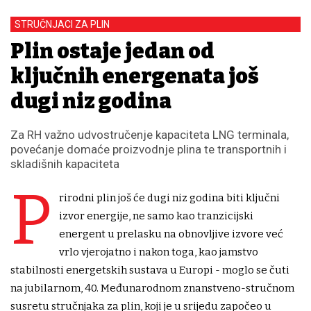
STRUČNJACI ZA PLIN
Plin ostaje jedan od
ključnih energenata još
dugi niz godina
Za RH važno udvostručenje kapaciteta LNG terminala,
povećanje domaće proizvodnje plina te transportnih i
skladišnih kapaciteta
P
rirodni plin još će dugi niz godina biti ključni
izvor energije, ne samo kao tranzicijski
energent u prelasku na obnovljive izvore već
vrlo vjerojatno i nakon toga, kao jamstvo
stabilnosti energetskih sustava u Europi - moglo se čuti
na jubilarnom, 40. Međunarodnom znanstveno-stručnom
susretu stručnjaka za plin, koji je u srijedu započeo u