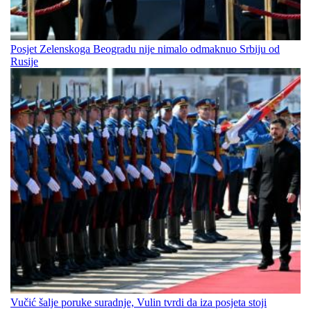
Posjet Zelenskoga Beogradu nije nimalo odmaknuo Srbiju od
Rusije
Vučić šalje poruke suradnje, Vulin tvrdi da iza posjeta stoji