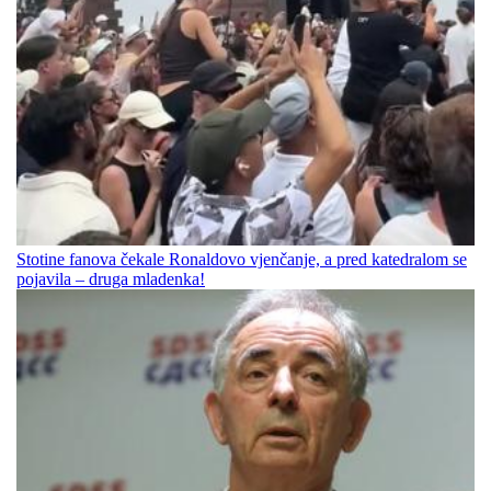
Stotine fanova čekale Ronaldovo vjenčanje, a pred katedralom se
pojavila – druga mladenka!