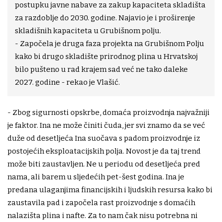
postupku javne nabave za zakup kapaciteta skladišta
za razdoblje do 2030. godine. Najavio je i proširenje
skladišnih kapaciteta u Grubišnom polju.
- Započela je druga faza projekta na Grubišnom Polju
kako bi drugo skladište prirodnog plina u Hrvatskoj
bilo pušteno u rad krajem sad već ne tako daleke
2027. godine - rekao je Vlašić.
- Zbog sigurnosti opskrbe, domaća proizvodnja najvažniji
je faktor. Ina ne može činiti čuda, jer svi znamo da se već
duže od desetljeća Ina suočava s padom proizvodnje iz
postojećih eksploatacijskih polja. Novost je da taj trend
može biti zaustavljen. Ne u periodu od desetljeća pred
nama, ali barem u sljedećih pet-šest godina. Ina je
predana ulaganjima financijskih i ljudskih resursa kako bi
zaustavila pad i započela rast proizvodnje s domaćih
nalazišta plina i nafte. Za to nam čak nisu potrebna ni