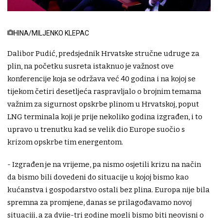
HINA/MILJENKO KLEPAC
Dalibor Pudić, predsjednik Hrvatske stručne udruge za
plin, na početku susreta istaknuo je važnost ove
konferencije koja se održava već 40 godina i na kojoj se
tijekom četiri desetljeća raspravljalo o brojnim temama
važnim za sigurnost opskrbe plinom u Hrvatskoj, poput
LNG terminala koji je prije nekoliko godina izgrađen, i to
upravo u trenutku kad se velik dio Europe suočio s
krizom opskrbe tim energentom.
- Izgrađen je na vrijeme, pa nismo osjetili krizu na način
da bismo bili dovedeni do situacije u kojoj bismo kao
kućanstva i gospodarstvo ostali bez plina. Europa nije bila
spremna za promjene, danas se prilagođavamo novoj
situaciji, a za dvije-tri godine mogli bismo biti neovisni o