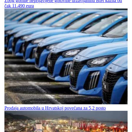
Zbog gomile neprijavljene gotovine državljaninu BiH kazna od
čak 11.490 eura
Prodaja automobila u Hrvatskoj povećana za 5,2 posto