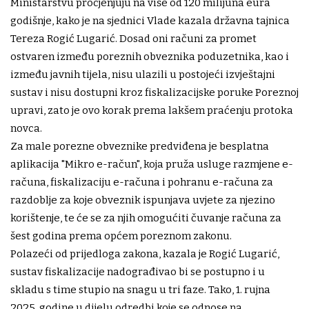
Ministarstvu procjenjuju na više od 120 milijuna eura
godišnje, kako je na sjednici Vlade kazala državna tajnica
Tereza Rogić Lugarić. Dosad oni računi za promet
ostvaren između poreznih obveznika poduzetnika, kao i
između javnih tijela, nisu ulazili u postojeći izvještajni
sustav i nisu dostupni kroz fiskalizacijske poruke Poreznoj
upravi, zato je ovo korak prema lakšem praćenju protoka
novca.
Za male porezne obveznike predviđena je besplatna
aplikacija "Mikro e-račun", koja pruža usluge razmjene e-
računa, fiskalizaciju e-računa i pohranu e-računa za
razdoblje za koje obveznik ispunjava uvjete za njezino
korištenje, te će se za njih omogućiti čuvanje računa za
šest godina prema općem poreznom zakonu.
Polazeći od prijedloga zakona, kazala je Rogić Lugarić,
sustav fiskalizacije nadograđivao bi se postupno i u
skladu s time stupio na snagu u tri faze. Tako, 1. rujna
2025. godine u dijelu odredbi koje se odnose na