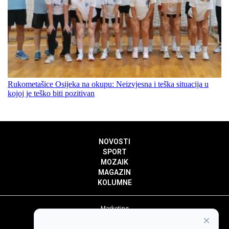
Rukometašice Osijeka na okupu: Neizvjesna i teška situacija u
kojoj je teško biti pozitivan
NOVOSTI
SPORT
MOZAIK
MAGAZIN
KOLUMNE
Marketing
×
Politika privatnosti