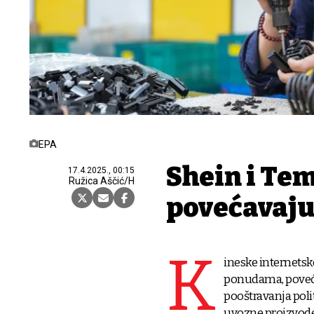
EPA
Shein i Tem
17.4.2025., 00:15
Ružica Aščić/H
povećavaju
K
ineske internetsk
ponudama, povećat
pooštravanja pol
uvozne proizvode 