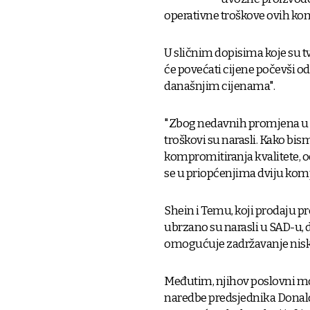
operativne troškove ovih ko
U sličnim dopisima koje su tv
će povećati cijene počevši od
današnjim cijenama".
"Zbog nedavnih promjena u pr
troškovi su narasli. Kako bism
kompromitiranja kvalitete, od
se u priopćenjima dviju kom
Shein i Temu, koji prodaju p
ubrzano su narasli u SAD-u, 
omogućuje zadržavanje niski
Međutim, njihov poslovni mo
naredbe predsjednika Donald