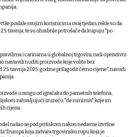
mpanija.
rtke poslale svojim korisnicima ovaj tjedan, rekle su da
 25. travnja, te su ohrabrile potrošače da kupuju "po
avilima i carinama u globalnoj trgovini, naši operativni
o nastavili nuditi proizvode koje volite bez
 25. travnja 2025. godine prilagodit ćemo cijene", navodi
panija.
roizvode u rangu od igračaka do pametnih telefona,
dijelom zahvaljujući izuzeću "de minimis" koje im
h cijena.
del našao se pod pritiskom nakon nedavne izvršne
a Trumpa koja zatvara trgovinsku rupu koja je