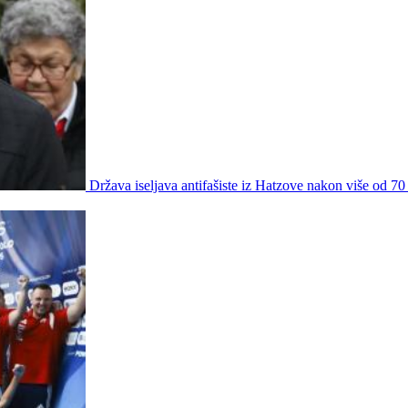
Država iseljava antifašiste iz Hatzove nakon više od 70