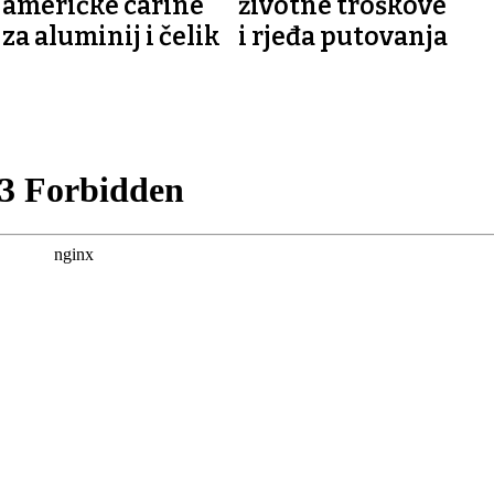
američke carine
životne troškove
za aluminij i čelik
i rjeđa putovanja