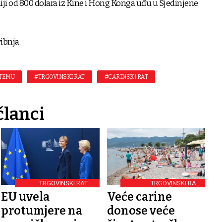
iji od 800 dolara iz Kine i Hong Konga uđu u Sjedinjene
ibnja.
TEMU
#TRGOVINSKI RAT
#CARINSKI RAT
članci
TRGOVINSKI RAT SE
TRGOVINSKI RAT I
NASTAVLJA
TURISTIČKI SEKTOR
EU uvela
Veće carine
protumjere na
donose veće