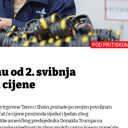
POD PRITISKO
u od 2. svibnja
 cijene
e trgovine Temu i Shein, poznate po svojim povoljnim
 će cijene proizvoda sljedeći tjedan zbog
itike američkog predsjednika Donalda Trumpa na
niske vrijednosti te zbog visokih carina koje su povećale