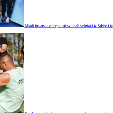
Mladi hrvatski vaterpolisti svladali vršnjaki iz Srbije i iz