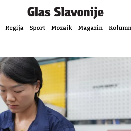
Regija
Sport
Mozaik
Magazin
Kolum