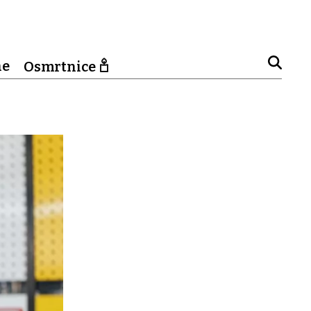
ne
Osmrtnice