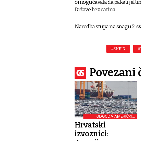
omogućavala da paketi jeftin
Države bez carina.
Naredba stupa na snagu 2. sv
#SHEIN
#
Povezani 
ODGODA AMERIČKIH
CARINA I EUROPSKIH
Hrvatski
PROTUMJERA
izvoznici: