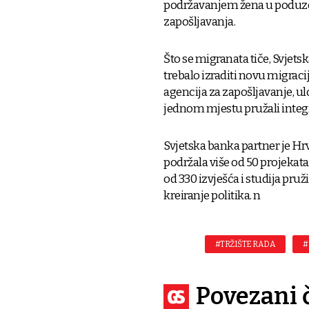
podržavanjem žena u poduzetn
zapošljavanja.
Što se migranata tiče, Svjets
trebalo izraditi novu migraci
agencija za zapošljavanje, ulož
jednom mjestu pružali integ
Svjetska banka partner je Hrv
podržala više od 50 projekata,
od 330 izvješća i studija pruž
kreiranje politika. n
#TRŽIŠTE RADA
#
Povezani 