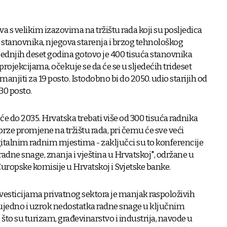
a s velikim izazovima na tržištu rada koji su posljedica
stanovnika, njegova starenja i brzog tehnološkog
jednjih deset godina gotovo je 400 tisuća stanovnika
projekcijama, očekuje se da će se u sljedećih trideset
anjiti za 19 posto. Istodobno bi do 2050. udio starijih od
0 posto.
 će do 2035. Hrvatska trebati više od 300 tisuća radnika
rze promjene na tržištu rada, pri čemu će sve veći
igitalnim radnim mjestima - zaključci su to konferencije
dne snage, znanja i vještina u Hrvatskoj", održane u
Europske komisije u Hrvatskoj i Svjetske banke.
vesticijama privatnog sektora je manjak raspoloživih
je ujedno i uzrok nedostatka radne snage u ključnim
što su turizam, građevinarstvo i industrija, navode u