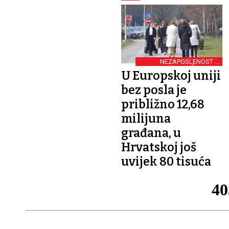
NEZAPOSLENOST U
VELJAČI BLAGO
U Europskoj uniji
SMANJENA
bez posla je
približno 12,68
milijuna
građana, u
Hrvatskoj još
uvijek 80 tisuća