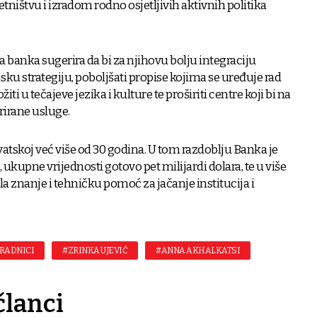
ištvu i izradom rodno osjetljivih aktivnih politika
ka banka sugerira da bi za njihovu bolju integraciju
jsku strategiju, poboljšati propise kojima se uređuje rad
iti u tečajeve jezika i kulture te proširiti centre koji bi na
rirane usluge.
atskoj već više od 30 godina. U tom razdoblju Banka je
 ukupne vrijednosti gotovo pet milijardi dolara, te u više
ila znanje i tehničku pomoć za jačanje institucija i
RADNICI
#ZRINKA UJEVIĆ
#ANNA AKHALKATSI
članci