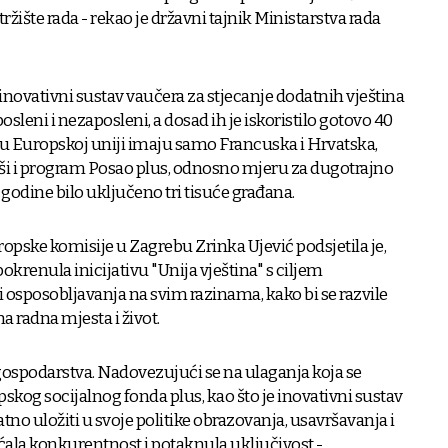
ržište rada - rekao je državni tajnik Ministarstva rada
inovativni sustav vaučera za stjecanje dodatnih vještina
osleni i nezaposleni, a dosad ih je iskoristilo gotovo 40
 u Europskoj uniji imaju samo Francuska i Hrvatska,
vši i program Posao plus, odnosno mjeru za dugotrajno
 godine bilo uključeno tri tisuće građana.
ropske komisije u Zagrebu Zrinka Ujević podsjetila je,
okrenula inicijativu "Unija vještina" s ciljem
 osposobljavanja na svim razinama, kako bi se razvile
a radna mjesta i život.
gospodarstva. Nadovezujući se na ulaganja koja se
skog socijalnog fonda plus, kao što je inovativni sustav
no uložiti u svoje politike obrazovanja, usavršavanja i
ećala konkurentnost i potaknula uključivost -