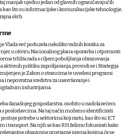
je taj manjak ujedno jedan od glavnih ograničavajućih
 kao što su informacijske i komunikacijske tehnologije,
rajna skrb.
orme
a je Vlada već poduzela nekoliko važnih koraka za
rimjer, u okviru Nacionalnog plana oporavka i otpornosti
forme tržišta rada s ciljem poboljšanja obrazovanja
 aktivnih politika zapošljavanja, provodi se i Strategija
izmijenjen je Zakon o strancima te uvedeni programi
na i nepovratna sredstva za usavršavanje i
digitalnim industrijama.
treba današnjeg gospodarstva, osobito u nadolazećem
a s poslodavcima. Na taj način možemo identificirati
 postoje potrebe u sektorima koji rastu, kao što su ICT
am i transport. Na njih se kao RH želimo fokusirati kako
 i relevantne obrazovne programe prema kojima će se