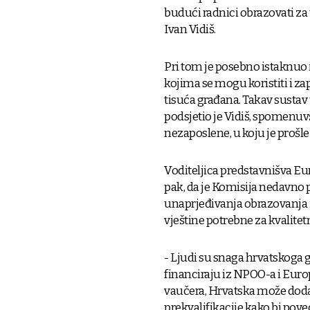
budući radnici obrazovati za t
Ivan Vidiš.
Pri tom je posebno istaknuo 
kojima se mogu koristiti i zap
tisuća građana. Takav sustav
podsjetio je Vidiš, spomenu
nezaposlene, u koju je prošle
Voditeljica predstavnišva Eu
pak, da je Komisija nedavno p
unaprjeđivanja obrazovanja i
vještine potrebne za kvalitetn
- Ljudi su snaga hrvatskoga 
financiraju iz NPOO-a i Europ
vaučera, Hrvatska može dodat
prekvalifikacije kako bi pov