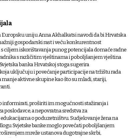
jala
za Europsku uniju Anna Akhalkatsi navodi da bi Hrvatska
snažniji gospodarski rast i veću konkurentnost
 s ciljem iskorištavanja punog potencijala domaće radne
radnika s različitim vještinama i poboljšanjem vještina
 Svjetska banka Hrvatskoj stoga sugerira
oja uključuju i povećanje participacije na tržištu rada
manje aktivne skupine kao što su mladi, stariji,
anti.
 informirati, proširiti im mogućnosti stažiranja i
za poslodavce, a nepovratna sredstva za
 edukacijama o poduzetništvu. Sudjelovanje žena na
jedlogu Svjetske banke moglo povećati poboljšanjem
proširenjem mreže ustanova dugotrajne skrbi,