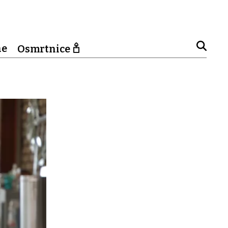
ne
Osmrtnice