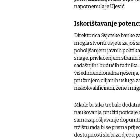
napomenula je Ujević.
Iskorištavanje potenci
Direktorica Svjetske banke 
mogla stvoriti uvjete za još 
poboljšanjem javnih politika
snage, privlačenjem stranih 
sadašnjih i budućih radnika.
višedimenzionalna rješenja, k
pružanjem ciljanih usluga za 
niskokvalificirani, žene i migr
Mlade bi tako trebalo dodatno
naukovanja, pružiti poticaje 
samozapošljavanje dopuniti
tržištu rada bi se prema pri
dostupnosti skrbi za djecu, 