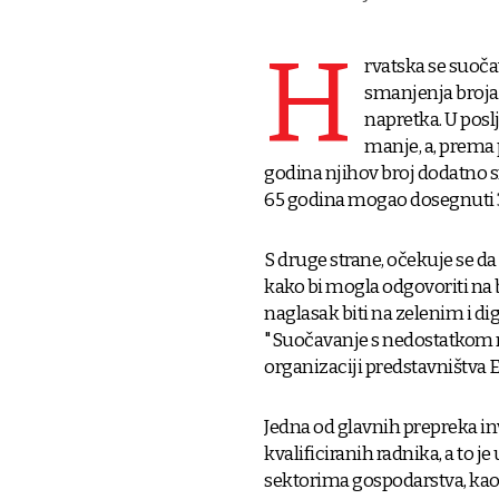
H
rvatska se suočav
smanjenja broja 
napretka. U posl
manje, a, prema 
godina njihov broj dodatno sm
65 godina mogao dosegnuti 3
S druge strane, očekuje se da
kako bi mogla odgovoriti na b
naglasak biti na zelenim i d
"Suočavanje s nedostatkom ra
organizaciji predstavništva 
Jedna od glavnih prepreka in
kvalificiranih radnika, a to 
sektorima gospodarstva, kao 