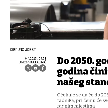
BRUNO JOBST
Do 2050. go
9.4.2025., 09:53
Dražen KATALINIĆ
godina čini
našeg stan
Očekuje se da će do 203
radnika, pri čemu će sv
radnim mjestima