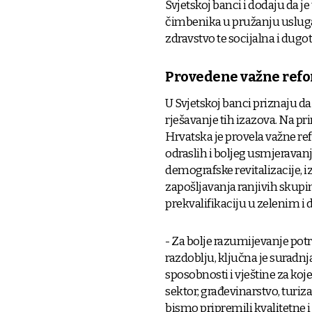
Svjetskoj banci i dodaju da 
čimbenika u pružanju usluga
zdravstvo te socijalna i dugot
Provedene važne ref
U Svjetskoj banci priznaju d
rješavanje tih izazova. Na p
Hrvatska je provela važne re
odraslih i boljeg usmjeravanja
demografske revitalizacije, 
zapošljavanja ranjivih skupi
prekvalifikaciju u zelenim i 
- Za bolje razumijevanje po
razdoblju, ključna je suradnj
sposobnosti i vještine za koje
sektor, građevinarstvo, turiz
bismo pripremili kvalitetne