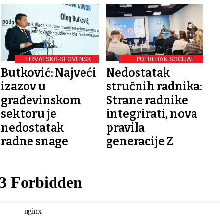
HRVATSKO-SLOVENSKA
POTREBAN SOCIJALNI
KONFERENCIJA
DIJALOG
Butković: Najveći
Nedostatak
izazov u
stručnih radnika:
građevinskom
Strane radnike
sektoru je
integrirati, nova
nedostatak
pravila
radne snage
generacije Z