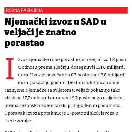
ROBNA RAZMJENA
Njemački izvoz u SAD u
veljači je znatno
porastao
I
zvoz njemačke robe porastao je u veljači za 1,8 posto
u odnosu prema siječnju, dosegnuvši 131,6 milijardi
eura. Uvoz je povećan za 0,7 posto, na 113,8 milijardi
eura, pokazuju podatci Destatisa. Bilanca robne
razmjene Njemačke sa svijetom u veljači pokazuje tako
višak od 17,7 milijardi eura, veći 9,2 posto nego u siječnju,
prema sezonski i kalendarski prilagođenim podatcima.
Oporavak izvoza potaknuo je 3-postotni skok izvoza u
treće zemlje.