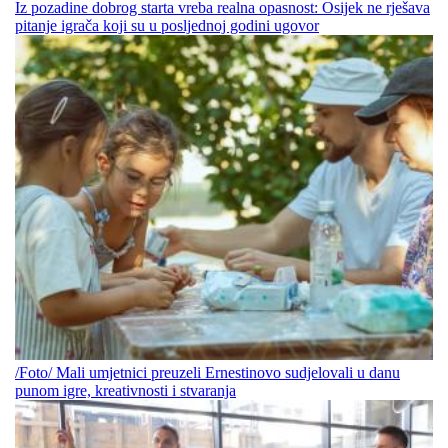
Iz pozadine dobrog starta vreba realna opasnost: Osijek ne rješava
pitanje igrača koji su u posljednoj godini ugovor
/Foto/ Mali umjetnici preuzeli Ernestinovo sudjelovali u danu
punom igre, kreativnosti i stvaranja