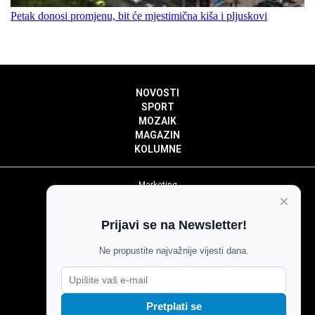
Petak donosi promjenu, bit će mjestimična kiša i pljuskovi
NOVOSTI
SPORT
MOZAIK
MAGAZIN
KOLUMNE
Marketing
×
Politika privatnosti
Politika kolačića
Prijavi se na Newsletter!
Impressum
Pravila prenošenja sadržaja
Ne propustite najvažnije vijesti dana.
Pravila komentiranja
Agroglas
Pretplati se