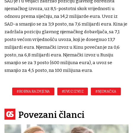
SAD je i u veljači zadržao poziciju glavnog odredišta
njemačkog izvoza, uz 8,5-postotni skok vrijednosti u
odnosu prema siječnju, na 14,2 milijarde eura. Uvoz iz
SAD-a smanjio se za 3,9 posto, na 7,6 milijardi eura. Kina je
zadržala poziciju glavnog njemačkog dobavljača, sa 7,1
posto većom vrijednošću uvoza, koji je dosegnuo 13,7
milijardi eura. Njemački izvoz u Kinu povećan je za 0,6
posto, na 6,8 milijardi eura. Njemački izvoz u Rusiju
smanjio se za 3 posto (600 milijuna eura), a uvoz se
smanjio za 4,5 posto, na 100 milijuna eura.
#ROBNA RAZMJENA
#UVOZ IZVOZ
#NJEMAČKA
Povezani članci