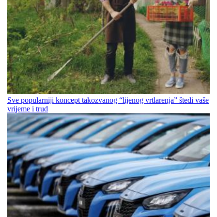
Sve popularniji koncept takozvanog “lijenog vrtlarenja” štedi vaše
vrijeme i trud