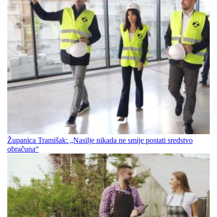
Županica Tramišak: „Nasilje nikada ne smije postati sredstvo
obračuna“