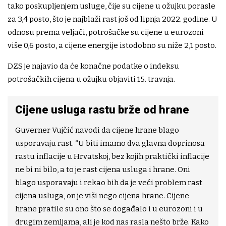
tako poskupljenjem usluge, čije su cijene u ožujku porasle
za 3,4 posto, što je najblaži rast još od lipnja 2022. godine. U
odnosu prema veljači, potrošačke su cijene u eurozoni
više 0,6 posto, a cijene energije istodobno su niže 2,1 posto.
DZS je najavio da će konačne podatke o indeksu
potrošačkih cijena u ožujku objaviti 15. travnja.
Cijene usluga rastu brže od hrane
Guverner Vujčić navodi da cijene hrane blago
usporavaju rast. “U biti imamo dva glavna doprinosa
rastu inflacije u Hrvatskoj, bez kojih praktički inflacije
ne bi ni bilo, a to je rast cijena usluga i hrane. Oni
blago usporavaju i rekao bih da je veći problem rast
cijena usluga, on je viši nego cijena hrane. Cijene
hrane pratile su ono što se događalo i u eurozoni i u
drugim zemljama, ali je kod nas rasla nešto brže. Kako