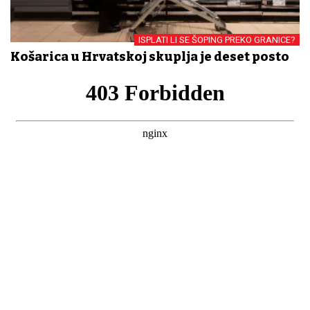
ISPLATI LI SE ŠOPING PREKO GRANICE?
Košarica u Hrvatskoj skuplja je deset posto