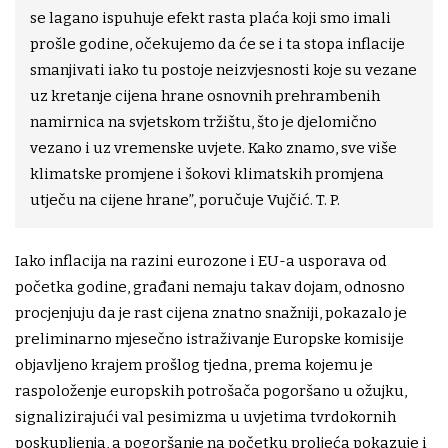
se lagano ispuhuje efekt rasta plaća koji smo imali
prošle godine, očekujemo da će se i ta stopa inflacije
smanjivati iako tu postoje neizvjesnosti koje su vezane
uz kretanje cijena hrane osnovnih prehrambenih
namirnica na svjetskom tržištu, što je djelomično
vezano i uz vremenske uvjete. Kako znamo, sve više
klimatske promjene i šokovi klimatskih promjena
utječu na cijene hrane”, poručuje Vujčić. T. P.
Iako inflacija na razini eurozone i EU-a usporava od
početka godine, građani nemaju takav dojam, odnosno
procjenjuju da je rast cijena znatno snažniji, pokazalo je
preliminarno mjesečno istraživanje Europske komisije
objavljeno krajem prošlog tjedna, prema kojemu je
raspoloženje europskih potrošača pogoršano u ožujku,
signalizirajući val pesimizma u uvjetima tvrdokornih
poskupljenja, a pogoršanje na početku proljeća pokazuje i