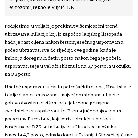
eurozoni”, rekao je Vujčić. T. P.
Podsjetimo, u veljači je prekinut višemjesečni trend
ubrzavanja inflacije koji je započeo lanjskog listopada,
kada je rast cijena nakon šestomjesečnog usporavanja
počeo ubrzavati sve do siječnja ove godine, kada je
inflacija dosegnula četiri posto, nakon čega je počela
usporavati te je u veljači skliznula na 3,7 posto, a u ožujku
na 3,2 posto.
Unatoč usporavanju rasta potrošačkih cijena, Hrvatska je
i dalje članica eurozone s najvećom stopom inflacije,
gotovo dvostruko višom od cijele zone primjene
zajedničke europske valute. Prema jučer objavljenim
podacima Eurostata, koji koristi drukčiju metodu
izračuna od DZS-a, inflacija je u Hrvatskoj u ožujku
iznosila 4,3 posto, jednako kao i u Estoniji i Slovačkoj, čime