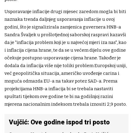
Usporavanje inflacije drugi mjesec zaredom mogla bi biti
naznaka trenda daljnjeg usporavanja inflacije u ovoj
godini, što je signalizirala zamjenica guvernera HNB-a
Sandra Švaljek u prošlotjednoj saborskoj raspravi kazavši
da je "inflacija problem koji je u najvećoj mjeri iza nas", kao
i inflacija cijena hrane, te da se u većem dijelu ove godine
očekuje postupno usporavanje cijena hrane. Također je
dodala da inflacija više nije toliki problem Europskoj uniji,
već geopolitička situacija, američko uvođenje carina i
moguća odmazda EU-a na takav potez SAD-a. Prema
projekcijama HNB-a inflacija bi se trebala nastaviti
spuštati tijekom ove godine te bi na godišnjoj razini
mjerena nacionalnim indeksom trebala iznositi 2,9 posto.
Vujčić: Ove godine ispod tri posto