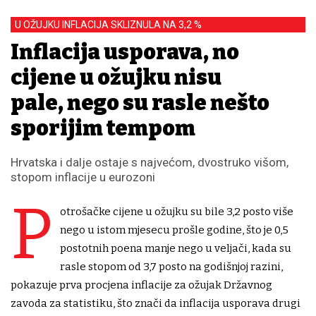
U OŽUJKU INFLACIJA SKLIZNULA NA 3,2 %
Inflacija usporava, no
cijene u ožujku nisu
pale, nego su rasle nešto
sporijim tempom
Hrvatska i dalje ostaje s najvećom, dvostruko višom,
stopom inflacije u eurozoni
P
otrošačke cijene u ožujku su bile 3,2 posto više
nego u istom mjesecu prošle godine, što je 0,5
postotnih poena manje nego u veljači, kada su
rasle stopom od 3,7 posto na godišnjoj razini,
pokazuje prva procjena inflacije za ožujak Državnog
zavoda za statistiku, što znači da inflacija usporava drugi