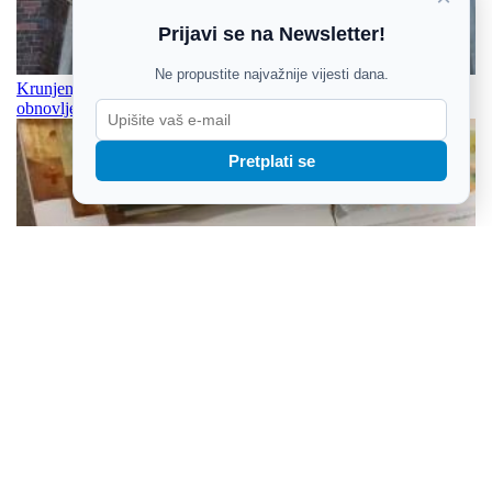
Prijavi se na Newsletter!
Ne propustite najvažnije vijesti dana.
Krunjenje Blažene Djevice Marije ponovno zablistalo na
obnovljenom portalu osječke konkatedrale
Pretplati se
Zbog gomile neprijavljene gotovine državljaninu BiH kazna od