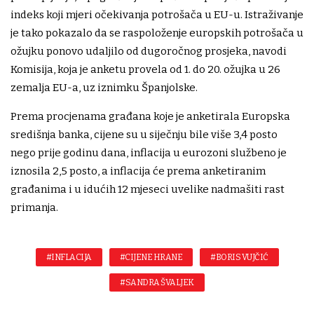
indeks koji mjeri očekivanja potrošača u EU-u. Istraživanje
je tako pokazalo da se raspoloženje europskih potrošača u
ožujku ponovo udaljilo od dugoročnog prosjeka, navodi
Komisija, koja je anketu provela od 1. do 20. ožujka u 26
zemalja EU-a, uz iznimku Španjolske.
Prema procjenama građana koje je anketirala Europska
središnja banka, cijene su u siječnju bile više 3,4 posto
nego prije godinu dana, inflacija u eurozoni službeno je
iznosila 2,5 posto, a inflacija će prema anketiranim
građanima i u idućih 12 mjeseci uvelike nadmašiti rast
primanja.
#INFLACIJA
#CIJENE HRANE
#BORIS VUJČIĆ
#SANDRA ŠVALJEK