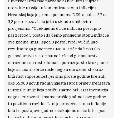
Guverner Hrvatske narodne banke Boris Vujčić u
utorak je u Osijeku komentirao stopu inflacije u
Hrvatskoj koja je prema podacima DZS-a pala s 3,7 na
3,2 posto kazavši da je to u skladu s njihovim
procjenama. “Očekujemo da će inflacija postupno
pasti ispod 3 posto i da ćemo prosječnu stopu inflacije
ove godine imati ispod 3 posto”, tvrdi Vujčić. Kao
rezultat toga guverner HNB-a ističe da hrvatsko
gospodarstvo raste znatno brže od gospodarstva
eurozone i da raste domaća potražnja, što kroz plaće
koje su znatno brže rasle nego u eurozoni, što kroz
brži rast zaposlenosti jer smo prošle godine kreirali
oko 55.000 novih radnih mjesta i kroz priljev sredstava
Europske unije koja potiču znatno brži rast investicija
nego u eurozoni. “Imamo prošle godine i ove godine
tu pozitivnu razliku. Lani je prosječna stopa inflacije
bila tri posto, ove godine očekujemo da će biti ispod
tri posto, ali će još uvijek biti nešto viša nego u