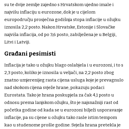
su te dvije zemlje zajedno s Hrvatskom ujedno imale i
najvišu inflaciju u eurozone, dok je u cijelom
europodručju prosječna godišnja stopa inflacije u ožujku
iznosila 2,2 posto. Nakon Hrvatske, Estonije i Slovačke
najviša inflacija, od po 3,6 posto, zabilježena je u Belgiji,
Litvi i Latviji.
Građani pesimisti
Inflacija je tako u ožujku blago oslabjela i u eurozoni, i to s
2,3 posto, koliko je iznosila u veljači, na 2,2 posto zbog
znatno umjerenijeg rasta cijena usluga koje je prevagnulo
nad skokom cijena svježe hrane, pokazuju podaci
Eurostata. Tako je hrana poskupjela za čak 4,1 posto u
odnosu prema lanjskom ožujku, što je najsnažniji rast od
početka godine od kada se u eurozoni bilježi usporavanje
inflacije, pa su cijene u ožujku tako rasle istim tempom
kao u studenome prošle godine. Svježa hrana pretekla je