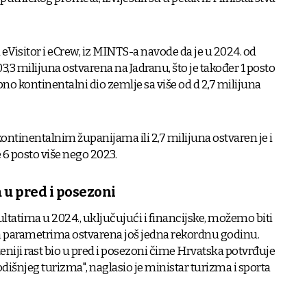
eVisitor i eCrew, iz MINTS-a navode da je u 2024. od
3,3 milijuna ostvarena na Jadranu, što je također 1 posto
pno kontinentalni dio zemlje sa više od d 2,7 milijuna
kontinentalnim županijama ili 2,7 milijuna ostvaren je i
 6 posto više nego 2023.
 u pred i posezoni
ltatima u 2024., uključujući i financijske, možemo biti
vim parametrima ostvarena još jedna rekordnu godinu.
ženiji rast bio u pred i posezoni čime Hrvatska potvrđuje
odišnjeg turizma", naglasio je ministar turizma i sporta