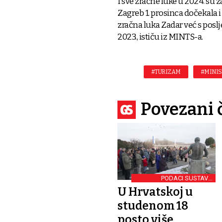
I sve zračne luke u 2024. su z
Zagreb 1. prosinca dočekala i 
zračna luka Zadar već s pos
2023., ističu iz MINTS-a.
#TURIZAM
#MINIS
Povezani 
PODACI SUSTAVA
EVISITOR
U Hrvatskoj u
studenom 18
posto više