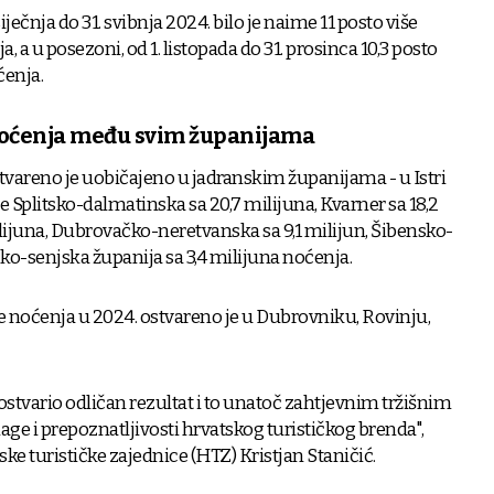
ječnja do 31. svibnja 2024. bilo je naime 11 posto više
ja, a u posezoni, od 1. listopada do 31. prosinca 10,3 posto
ćenja.
e noćenja među svim županijama
stvareno je uobičajeno u jadranskim županijama - u Istri
jede Splitsko-dalmatinska sa 20,7 milijuna, Kvarner sa 18,2
ilijuna, Dubrovačko-neretvanska sa 9,1 milijun, Šibensko-
čko-senjska županija sa 3,4 milijuna noćenja.
 noćenja u 2024. ostvareno je u Dubrovniku, Rovinju,
ostvario odličan rezultat i to unatoč zahtjevnim tržišnim
age i prepoznatljivosti hrvatskog turističkog brenda",
ke turističke zajednice (HTZ) Kristjan Staničić.