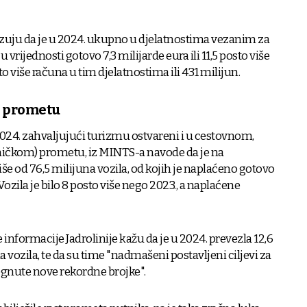
uju da je u 2024. ukupno u djelatnostima vezanim za
 vrijednosti gotovo 7,3 milijarde eura ili 11,5 posto više
sto više računa u tim djelatnostima ili 431 milijun.
m prometu
024. zahvaljujući turizmu ostvareni i u cestovnom,
čkom) prometu, iz MINTS-a navode da je na
e od 76,5 milijuna vozila, od kojih je naplaćeno gotovo
ozila je bilo 8 posto više nego 2023., a naplaćene
formacije Jadrolinije kažu da je u 2024. prevezla 12,6
a vozila, te da su time "nadmašeni postavljeni ciljevi za
gnute nove rekordne brojke".