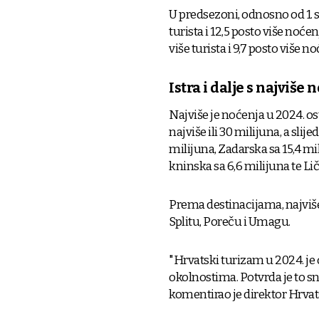
U predsezoni, odnosno od 1. si
turista i 12,5 posto više noćen
više turista i 9,7 posto više no
Istra i dalje s najviš
Najviše je noćenja u 2024. o
najviše ili 30 milijuna, a sli
milijuna, Zadarska sa 15,4 m
kninska sa 6,6 milijuna te Li
Prema destinacijama, najviše
Splitu, Poreču i Umagu.
"Hrvatski turizam u 2024. je 
okolnostima. Potvrda je to sn
komentirao je direktor Hrvats