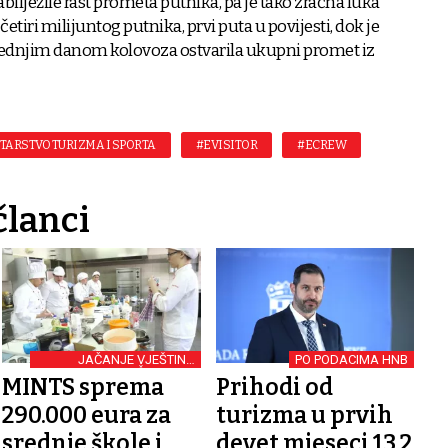
abilježile rast prometa putnika, pa je tako zračna luka
četiri milijuntog putnika, prvi puta u povijesti, dok je
ljednjim danom kolovoza ostvarila ukupni promet iz
TARSTVO TURIZMA I SPORTA
#EVISITOR
#ECREW
članci
JAČANJE VJEŠTINA
PO PODACIMA HNB
SREDNJOŠKOLACA
MINTS sprema
Prihodi od
290.000 eura za
turizma u prvih
srednje škole i
devet mjeseci 13,2