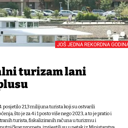
JOŠ JEDNA REKORDNA GODIN
lni turizam lani
plusu
 posjetilo 21,3 milijuna turista koji su ostvarili
enja, što je za 4 i 1 posto više nego 2023., a to je pratio i
tranih turista, fiskaliziranih računa u turizmu i
 putničkog prometa, izvijestili su u petak iz Ministarstva