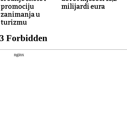
promociju
milijardi eura
zanimanja u
turizmu