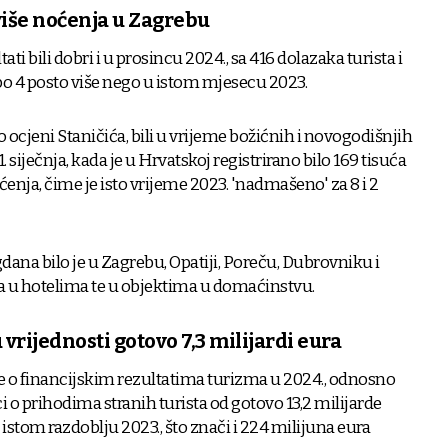
više noćenja u Zagrebu
tati bili dobri i u prosincu 2024., sa 416 dolazaka turista i
 po 4 posto više nego u istom mjesecu 2023.
o ocjeni Staničića, bili u vrijeme božićnih i novogodišnjih
. siječnja, kada je u Hrvatskoj registrirano bilo 169 tisuća
oćenja, čime je isto vrijeme 2023. 'nadmašeno' za 8 i 2
dana bilo je u Zagrebu, Opatiji, Poreču, Dubrovniku i
ja u hotelima te u objektima u domaćinstvu.
 vrijednosti gotovo 7,3 milijardi eura
e o financijskim rezultatima turizma u 2024., odnosno
 o prihodima stranih turista od gotovo 13,2 milijarde
u istom razdoblju 2023., što znači i 224 milijuna eura