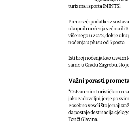
turizma i sporta (MINTS).
Prenoseći podatke iz sustava 
ukupnih noćenja većina ili 10
više nego u 2023., dok je uku
noćenja u plusu od 5 posto.
Isti broj noćenja kao u svim 
samo u Gradu Zagrebu, što je
Važni porasti prometa
"Ostvarenim turističkim rezu
jako zadovoljni, jer je po s
Posebno veseli što je najizra
da postaje destinacija cjelog
Tonči Glavina.