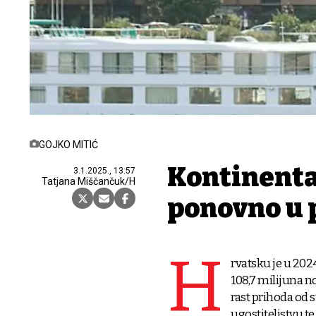
GOJKO MITIĆ
Kontinenta
3.1.2025., 13:57
Tatjana Miščančuk/H
ponovno u 
H
rvatsku je u 2024.
108,7 milijuna noć
rast prihoda od s
ugostiteljstvu te