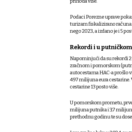
prihoda više.
Podaci Porezne uprave pokaz
turizam fiskalizirano računa u
nego 2023., a izdano je i 5 po
Rekordi i u putničko
Napominjući da su rekordi 2
zračnom i pomorskom (putni
autocestama HAC-a prošlo viš
497 milijuna eura cestarine. V
cestarine 13 posto više.
U pomorskom prometu, prve in
milijuna putnika i 3,7 milijun
prethodnu godinu te su dose