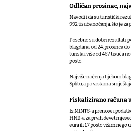
Odličan prosinac, naj
Navodi i da su turistički rezul
992 tisuće noćenja, što je za
Posebno su dobri rezultati, p
blagdana, od 24. prosinca do 1
turista i više od 467 tisuća n
posto.
Najviše noćenja tijekom blag
Splitu, a po vrstama smješta
Fiskalizirano računa u
Iz MINTS-a prenose i podatk
HNB-a za prvih devet mjeseci
eura ili 1,7 posto višim nego 