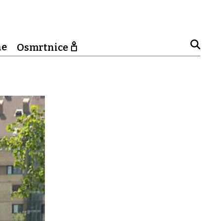
ne
Osmrtnice