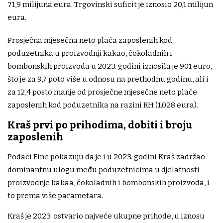
71,9 milijuna eura. Trgovinski suficit je iznosio 20,1 milijun
eura.
Prosječna mjesečna neto plaća zaposlenih kod
poduzetnika u proizvodnji kakao, čokoladnih i
bombonskih proizvoda u 2023. godini iznosila je 901 euro,
što je za 9,7 poto više u odnosu na prethodnu godinu, ali i
za 12,4 posto manje od prosječne mjesečne neto plaće
zaposlenih kod poduzetnika na razini RH (1.028 eura).
Kraš prvi po prihodima, dobiti i broju
zaposlenih
Podaci Fine pokazuju da je i u 2023. godini Kraš zadržao
dominantnu ulogu među poduzetnicima u djelatnosti
proizvodnje kakaa, čokoladnih i bombonskih proizvoda, i
to prema više parametara.
Kraš je 2023. ostvario najveće ukupne prihode, u iznosu