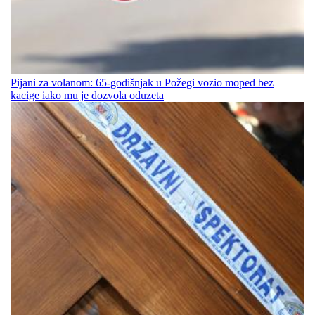
Pijani za volanom: 65-godišnjak u Požegi vozio moped bez
kacige iako mu je dozvola oduzeta