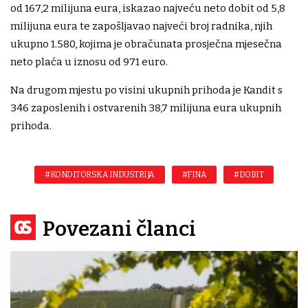
od 167,2 milijuna eura, iskazao najveću neto dobit od 5,8
milijuna eura te zapošljavao najveći broj radnika, njih
ukupno 1.580, kojima je obračunata prosječna mjesečna
neto plaća u iznosu od 971 euro.
Na drugom mjestu po visini ukupnih prihoda je Kandit s
346 zaposlenih i ostvarenih 38,7 milijuna eura ukupnih
prihoda.
#KONDITORSKA INDUSTRIJA
#FINA
#DOBIT
Povezani članci