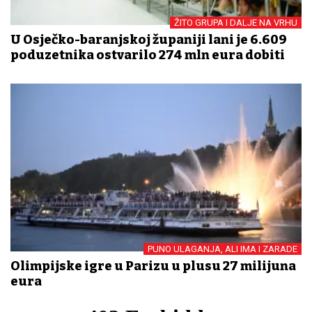
ŽITO GRUPA I DALJE NA VRHU
U Osječko-baranjskoj županiji lani je 6.609
poduzetnika ostvarilo 274 mln eura dobiti
PUNO ULAGANJA, ALI IMA I ZARADE
Olimpijske igre u Parizu u plusu 27 milijuna
eura