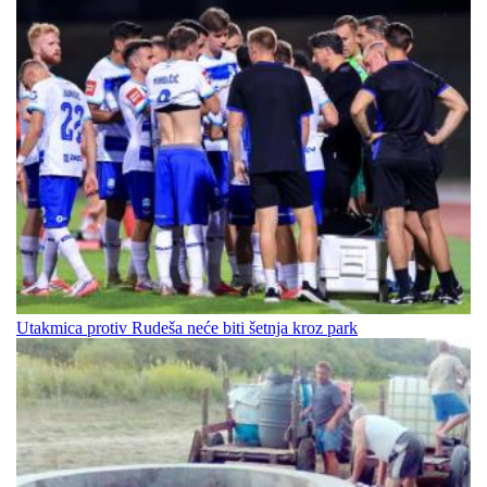
Utakmica protiv Rudeša neće biti šetnja kroz park