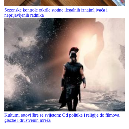
Sezonske kontrole otkrile stotine ilegalnih iznajmljivača i
neprijavljenih radnika
Kulturni ratovi šire se svijetom: Od politike i religije do filmova,
glazbe i društvenih mreža