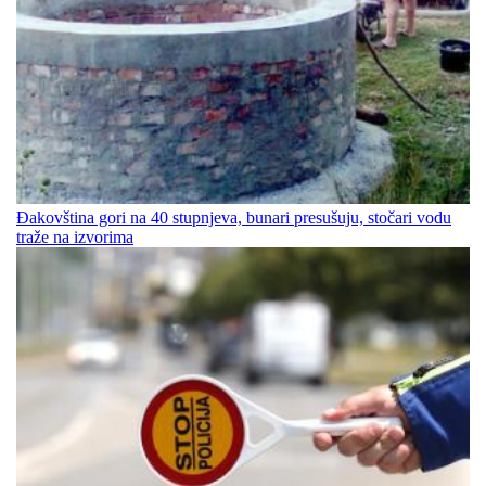
Đakovština gori na 40 stupnjeva, bunari presušuju, stočari vodu
traže na izvorima