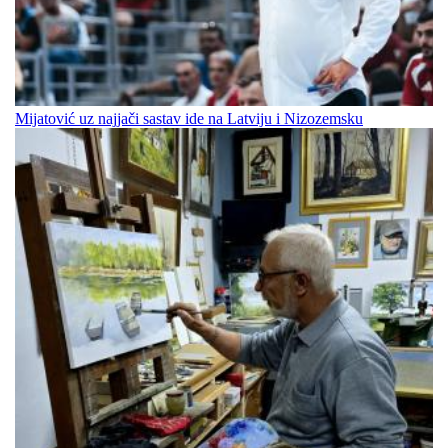
Mijatović uz najjači sastav ide na Latviju i Nizozemsku