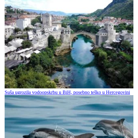
Suša ugrozila vodoopskrbu u BiH, posebno teško u Hercegovini