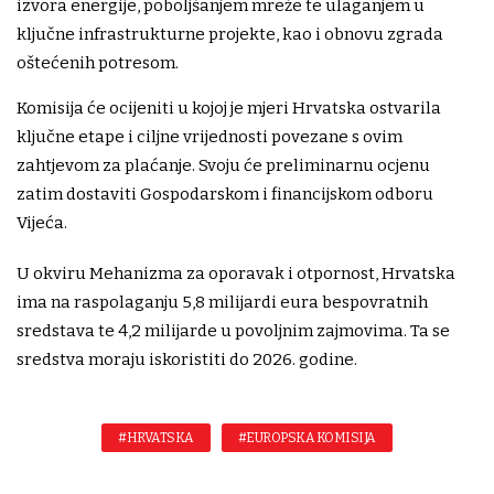
izvora energije, poboljšanjem mreže te ulaganjem u
ključne infrastrukturne projekte, kao i obnovu zgrada
oštećenih potresom.
Komisija će ocijeniti u kojoj je mjeri Hrvatska ostvarila
ključne etape i ciljne vrijednosti povezane s ovim
zahtjevom za plaćanje. Svoju će preliminarnu ocjenu
zatim dostaviti Gospodarskom i financijskom odboru
Vijeća.
U okviru Mehanizma za oporavak i otpornost, Hrvatska
ima na raspolaganju 5,8 milijardi eura bespovratnih
sredstava te 4,2 milijarde u povoljnim zajmovima. Ta se
sredstva moraju iskoristiti do 2026. godine.
#HRVATSKA
#EUROPSKA KOMISIJA