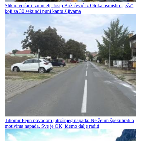
Slikar, voćar i izumitelj: Josip Božićević iz Otoka osmislio „ježa“
koji za 30 sekundi puni kantu šljivama
Tihomir Pejin povodom jutrošnjeg napada: Ne želim špekulirati o
motivima napada. Sve je OK, idemo dalje raditi