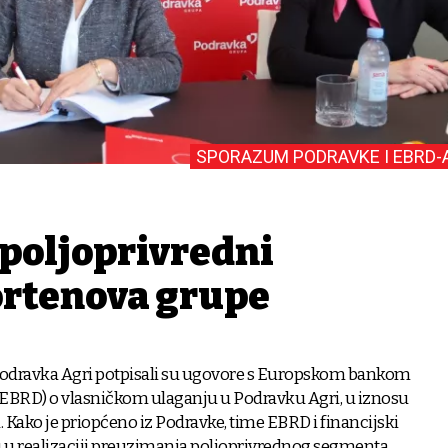
SPORAZUM PODRAVKE I EBRD-
 poljoprivredni
rtenova grupe
Podravka Agri potpisali su ugovore s Europskom bankom
 (EBRD) o vlasničkom ulaganju u Podravku Agri, u iznosu
. Kako je priopćeno iz Podravke, time EBRD i financijski
u realizaciji preuzimanja poljoprivrednog segmenta