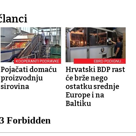
članci
KOOPERANTI PODRAVKE
EBRD PODIGNUO
PROGNOZU
Pojačati domaću
Hrvatski BDP rast
proizvodnju
će brže nego
sirovina
ostatku srednje
Europe i na
Baltiku