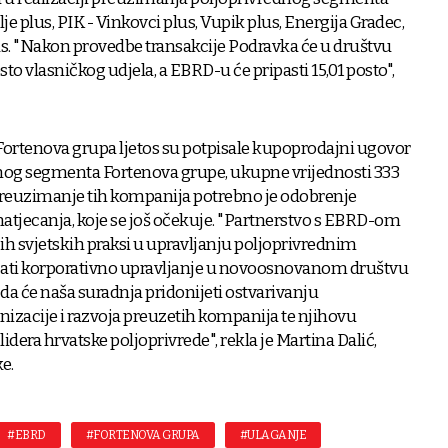
je plus, PIK - Vinkovci plus, Vupik plus, Energija Gradec,
lus. "Nakon provedbe transakcije Podravka će u društvu
to vlasničkog udjela, a EBRD-u će pripasti 15,01 posto",
Fortenova grupa ljetos su potpisale kupoprodajni ugovor
nog segmenta Fortenova grupe, ukupne vrijednosti 333
 preuzimanje tih kompanija potrebno je odobrenje
natjecanja, koje se još očekuje. "Partnerstvo s EBRD-om
ih svjetskih praksi u upravljanju poljoprivrednim
ati korporativno upravljanje u novoosnovanom društvu
da će naša suradnja pridonijeti ostvarivanju
zacije i razvoja preuzetih kompanija te njihovu
idera hrvatske poljoprivrede", rekla je Martina Dalić,
ke.
#EBRD
#FORTENOVA GRUPA
#ULAGANJE