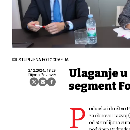
USTUPLJENA FOTOGRAFIJA
Ulaganje u
2.12.2024., 18:29
Dijana Pavlović
segment Fo
P
odravka i društvo 
za obnovu i razvoj
od 50 milijuna eura
podržava Podravku 