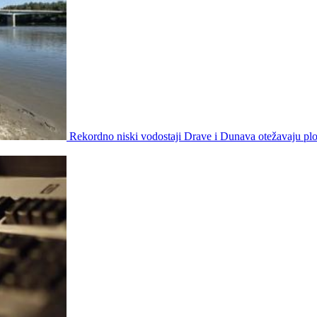
Rekordno niski vodostaji Drave i Dunava otežavaju plo