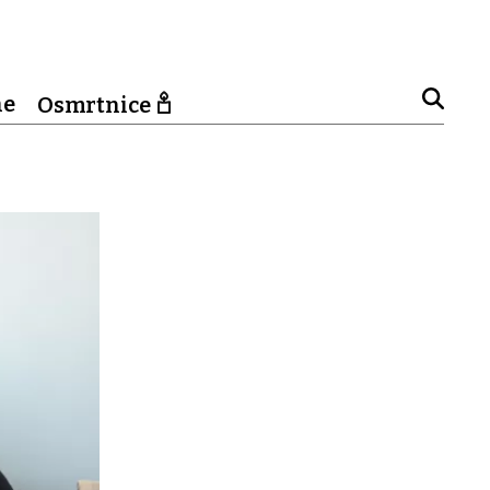
ne
Osmrtnice