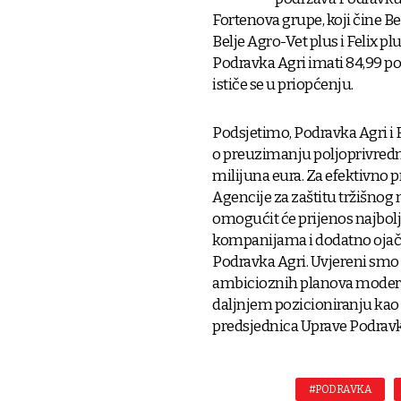
Fortenova grupe, koji čine Bel
Belje Agro-Vet plus i Felix p
Podravka Agri imati 84,99 pos
ističe se u priopćenju.
Podsjetimo, Podravka Agri i 
o preuzimanju poljoprivred
milijuna eura. Za efektivno
Agencije za zaštitu tržišnog 
omogućit će prijenos najbolj
kompanijama i dodatno ojač
Podravka Agri. Uvjereni smo 
ambicioznih planova moderni
daljnjem pozicioniranju kao l
predsjednica Uprave Podrav
#PODRAVKA