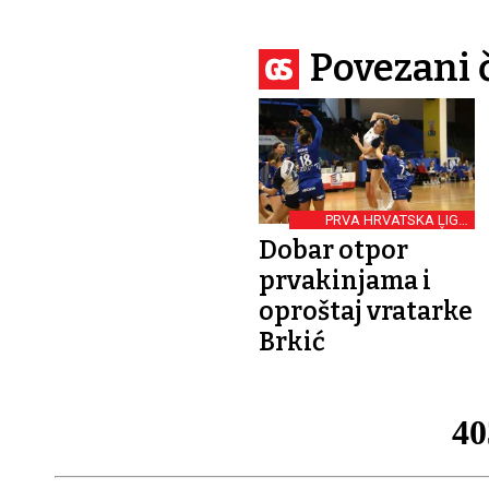
Povezani 
PRVA HRVATSKA LIGA
RUKOMETAŠICA
Dobar otpor
prvakinjama i
oproštaj vratarke
Brkić