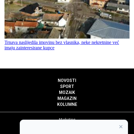
Trnava naslijedila imovinu bez vlasnika, neke nekretnine već
imaju zainteresirane kupce
NOVOSTI
SPORT
MOZAIK
MAGAZIN
KOLUMNE
Marketing
×
Politika privatnosti
Politika kolačića