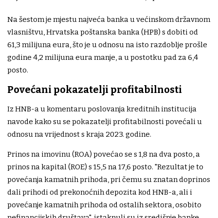
Na šestom je mjestu najveća banka u većinskom državnom
vlasništvu, Hrvatska poštanska banka (HPB) s dobiti od
61,3 milijuna eura, što je u odnosu na isto razdoblje prošle
godine 4,2 milijuna eura manje, a u postotku pad za 6,4
posto.
Povećani pokazatelji profitabilnosti
Iz HNB-a u komentaru poslovanja kreditnih institucija
navode kako su se pokazatelji profitabilnosti povećali u
odnosu na vrijednost s kraja 2023. godine.
Prinos na imovinu (ROA) povećao se s 1,8 na dva posto, a
prinos na kapital (ROE) s 15,5 na 17,6 posto. "Rezultat je to
povećanja kamatnih prihoda, pri čemu su znatan doprinos
dali prihodi od prekonoćnih depozita kod HNB-a, ali i
povećanje kamatnih prihoda od ostalih sektora, osobito
nefinancijskih društava", istaknuli su iz središnje banke.