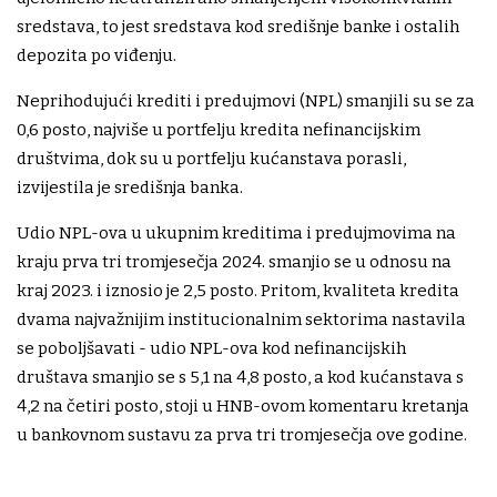
sredstava, to jest sredstava kod središnje banke i ostalih
depozita po viđenju.
Neprihodujući krediti i predujmovi (NPL) smanjili su se za
0,6 posto, najviše u portfelju kredita nefinancijskim
društvima, dok su u portfelju kućanstava porasli,
izvijestila je središnja banka.
Udio NPL-ova u ukupnim kreditima i predujmovima na
kraju prva tri tromjesečja 2024. smanjio se u odnosu na
kraj 2023. i iznosio je 2,5 posto. Pritom, kvaliteta kredita
dvama najvažnijim institucionalnim sektorima nastavila
se poboljšavati - udio NPL-ova kod nefinancijskih
društava smanjio se s 5,1 na 4,8 posto, a kod kućanstava s
4,2 na četiri posto, stoji u HNB-ovom komentaru kretanja
u bankovnom sustavu za prva tri tromjesečja ove godine.