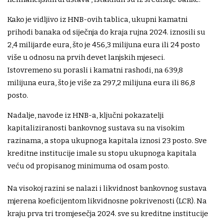
Kako je vidljivo iz HNB-ovih tablica, ukupni kamatni
prihodi banaka od siječnja do kraja rujna 2024. iznosili su
2,4 milijarde eura, što je 456,3 milijuna eura ili 24 posto
više u odnosu na prvih devet lanjskih mjeseci.
Istovremeno su porasli i kamatni rashodi, na 639,8
milijuna eura, što je više za 297,2 milijuna eura ili 86,8
posto.
Nadalje, navode iz HNB-a, ključni pokazatelji
kapitaliziranosti bankovnog sustava su na visokim
razinama, a stopa ukupnoga kapitala iznosi 23 posto. Sve
kreditne institucije imale su stopu ukupnoga kapitala
veću od propisanog minimuma od osam posto.
Na visokoj razini se nalazi i likvidnost bankovnog sustava
mjerena koeficijentom likvidnosne pokrivenosti (LCR). Na
kraju prva tri tromjesečja 2024. sve su kreditne institucije