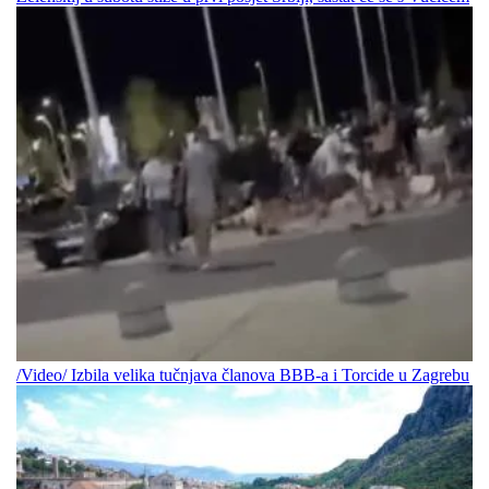
/Video/ Izbila velika tučnjava članova BBB-a i Torcide u Zagrebu