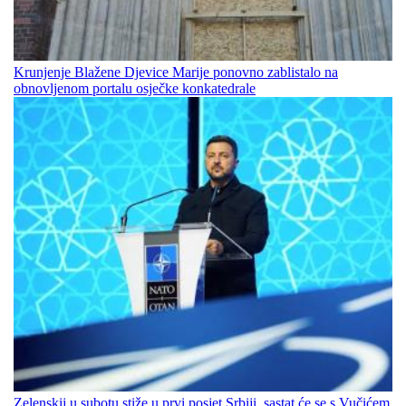
Krunjenje Blažene Djevice Marije ponovno zablistalo na
obnovljenom portalu osječke konkatedrale
Zelenskij u subotu stiže u prvi posjet Srbiji, sastat će se s Vučićem