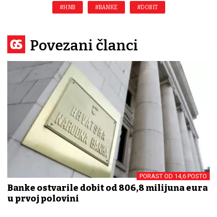
#HNB
#BANKE
#DOBIT
Povezani članci
PORAST OD 14,6 POSTO
Banke ostvarile dobit od 806,8 milijuna eura
u prvoj polovini