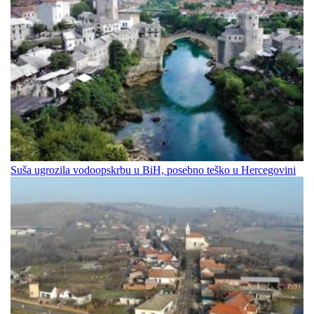
Suša ugrozila vodoopskrbu u BiH, posebno teško u Hercegovini