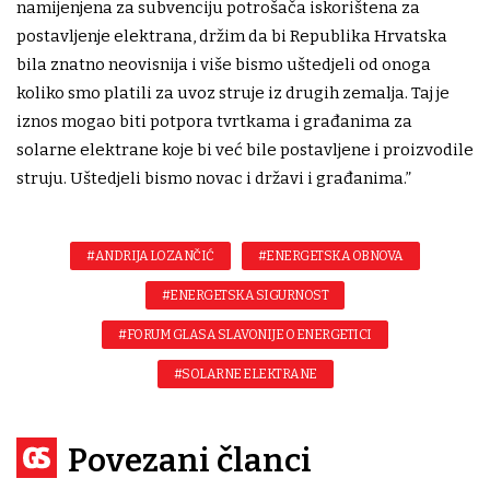
namijenjena za subvenciju potrošača iskorištena za
postavljenje elektrana, držim da bi Republika Hrvatska
bila znatno neovisnija i više bismo uštedjeli od onoga
koliko smo platili za uvoz struje iz drugih zemalja. Taj je
iznos mogao biti potpora tvrtkama i građanima za
solarne elektrane koje bi već bile postavljene i proizvodile
struju. Uštedjeli bismo novac i državi i građanima.”
#ANDRIJA LOZANČIĆ
#ENERGETSKA OBNOVA
#ENERGETSKA SIGURNOST
#FORUM GLASA SLAVONIJE O ENERGETICI
#SOLARNE ELEKTRANE
Povezani članci