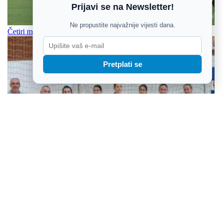
Prijavi se na Newsletter!
Ne propustite najvažnije vijesti dana.
Četiri momčadi na Batekovu memorijalu
Pretplati se
Rukometašice Osijeka na okupu: Neizvjesna i teška situacija u
kojoj je teško biti pozitivan