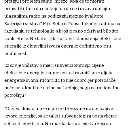
pitanju i problem same "mreže" koja će to morati
prihvatiti, tako da očekujemo da će i država daljnjim
ulaganjima raditi na podizanju njezine kvalitete.
Baterijski sustavi? Mi u Solaris Ponsu također radimo na
razvijanju te tehnologije, ali još je rano otkrivati bilo što
konkretnije. No baterijski sustavi skladištenja električne
energije iz obnovljih izvora energije definitivno jesu
budućnost.
Kakav je vaš stav o mjeri subvencioniranja cijene
električne energije, naime postoji razmišljanje dijela
energetskih analitičara da to nije dobro, jer potrošače
neće potaknuti ne nužno na štednju, nego na racionalnu
potrošnju?
“Država doista ulaže u projekte vezane uz obnovljive
izvore energije, pa se tako i subvencionira postavljenje
solarnih elektrana. No možda da su sredstva koja su