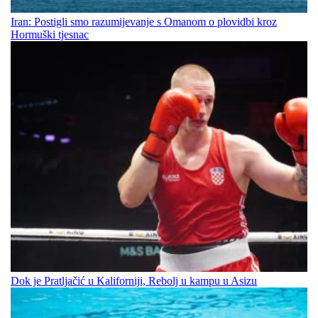
Iran: Postigli smo razumijevanje s Omanom o plovidbi kroz
Hormuški tjesnac
Dok je Pratljačić u Kaliforniji, Rebolj u kampu u Asizu