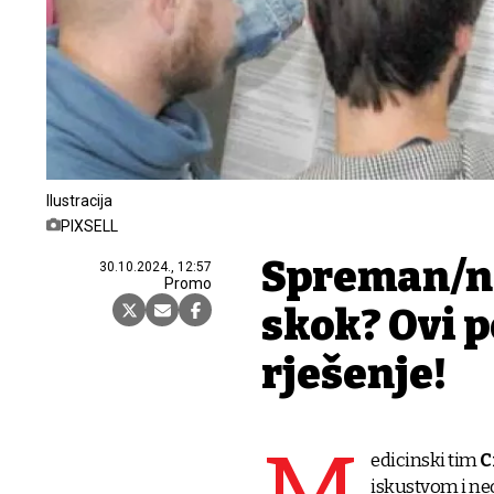
Ilustracija
PIXSELL
Spreman/na
30.10.2024., 12:57
Promo
skok? Ovi 
rješenje!
edicinski tim
C
iskustvom i neo