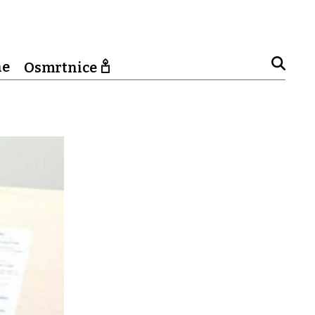
ne
Osmrtnice