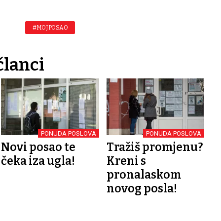
#MOJ POSAO
članci
PONUDA POSLOVA
PONUDA POSLOVA
Novi posao te
Tražiš promjenu?
čeka iza ugla!
Kreni s
pronalaskom
novog posla!