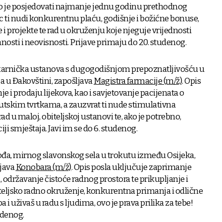
o je posjedovati najmanje jednu godinu prethodnog
c ti nudi konkurentnu plaću, godišnje i božićne bonuse,
 i projekte te rad u okruženju koje njeguje vrijednosti
anosti i neovisnosti. Prijave primaju do 20. studenog.
jekarnička ustanova s dugogodišnjom prepoznatljivošću u
a u Đakovštini, zapošljava
Magistra farmacije (m/ž)
. Opis
 i prodaju lijekova, kao i savjetovanje pacijenata o
utskim tvrtkama, a zauzvrat ti nude stimulativna
ad u maloj, obiteljskoj ustanovi te, ako je potrebno,
i smještaja. Javi im se do 6. studenog.
ođa, mirnog slavonskog sela u trokutu između Osijeka,
ljava
Konobara (m/ž)
. Opis posla uključuje zaprimanje
, održavanje čistoće radnog prostora te prikupljanje i
ateljsko radno okruženje, konkurentna primanja i odlične
a i uživaš u radu s ljudima, ovo je prava prilika za tebe!
udenog.