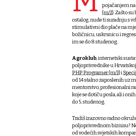
M
pojačanjem na
(m/ž)
. Zašto su
ostalog, nude ti suradnju s v
stimulativni dio plaće na mj
božićnicu, uskrsnicu i regres
im se do 8. studenog.
Agroklub
, internetski sust
poljoprivrednike u Hrvatskoj,
PHP Programer (m/ž)
i
Specij
od 14 stalno zaposlenih uz m
mentorstvo, profesionalni ra
koje se dotiču posla, ali i oni
do 5. studenog.
Tražiš izazovno radno okružen
poljoprivrednom biznisu? Ne t
od vodećih svjetskih kompan