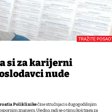
TRAŽITE POSAO
 si za karijerni
poslodavci nude
roatia Poliklinike
čine stručnjaci s dugogodišnjim
spornim znanjem. Ujedno, radi se o timu koji traga za