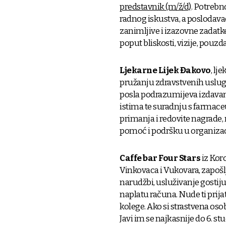
predstavnik (m/ž/d)
. Potrebn
radnog iskustva, a poslodava
zanimljive i izazovne zadatke
poput bliskosti, vizije, pouzd
Ljekarne Lijek Đakovo
, l
pružanju zdravstvenih uslug
posla podrazumijeva izdavanje
istima te suradnju s farmace
primanja i redovite nagrade, r
pomoć i podršku u organizacij
Caffe bar Four Stars
iz Kor
Vinkovaca i Vukovara, zapoš
narudžbi, usluživanje gostiju
naplatu računa. Nude ti prij
kolege. Ako si strastvena osob
Javi im se najkasnije do 6. st