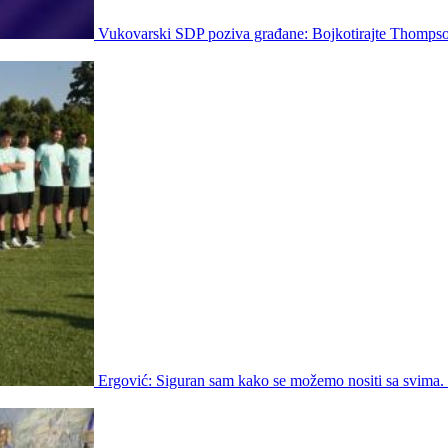
Vukovarski SDP poziva građane: Bojkotirajte Thompso
Ergović: Siguran sam kako se možemo nositi sa svima.