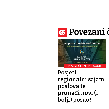
Povezani 
NAJVEĆI ONLINE SUSRET
POSLODAVACA
Posjeti
regionalni sajam
poslova te
pronađi novi (i
bolji) posao!