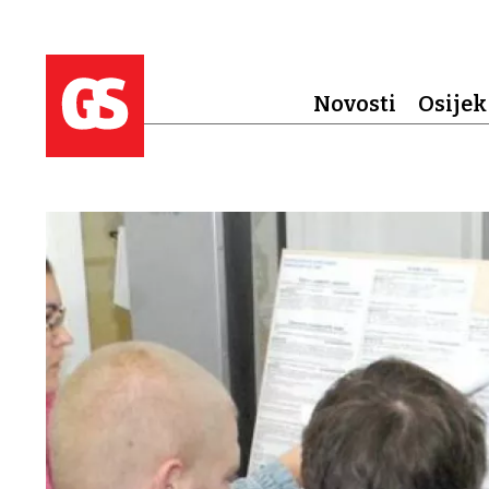
Novosti
Osijek