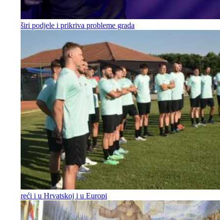
širi podjele i prikriva probleme grada
reći i u Hrvatskoj i u Europi