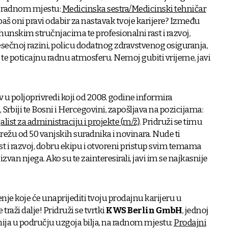
 radnom mjestu:
Medicinska sestra/Medicinski tehničar
 baš oni pravi odabir za nastavak tvoje karijere? Između
rhunskim stručnjacima te profesionalni rast i razvoj,
esečnoj razini, policu dodatnog zdravstvenog osiguranja,
 te poticajnu radnu atmosferu. Nemoj gubiti vrijeme, javi
av u poljoprivredi koji od 2008. godine informira
 Srbiji te Bosni i Hercegovini, zapošljava na pozicijama:
alist za administraciju i projekte (m/ž)
. Pridruži se timu
režu od 50 vanjskih suradnika i novinara. Nude ti
st i razvoj, dobru ekipu i otvoreni pristup svim temama
h izvan njega. Ako su te zainteresirali, javi im se najkasnije
je koje će unaprijediti tvoju prodajnu karijeru u
raži dalje! Pridruži se tvrtki
KWS Berlin GmbH
, jednoj
ija u području uzgoja bilja, na radnom mjestu:
Prodajni