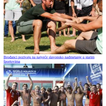
Brođanci pozivaju na najveće slavonsko nadmetanje u starim
športovima