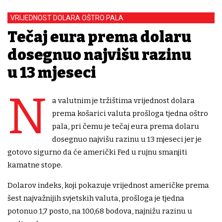
VRIJEDNOST DOLARA OŠTRO PALA
Tečaj eura prema dolaru
dosegnuo najvišu razinu
u 13 mjeseci
N
a valutnim je tržištima vrijednost dolara
prema košarici valuta prošloga tjedna oštro
pala, pri čemu je tečaj eura prema dolaru
dosegnuo najvišu razinu u 13 mjeseci jer je
gotovo sigurno da će američki Fed u rujnu smanjiti
kamatne stope.
Dolarov indeks, koji pokazuje vrijednost američke prema
šest najvažnijih svjetskih valuta, prošloga je tjedna
potonuo 1,7 posto, na 100,68 bodova, najnižu razinu u