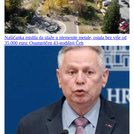
Našičanka mislila da ulaže u plemenite metale, ostala bez više od
35.000 eura: Osumnjičen 43-godišnji Čeh