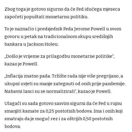
Zbog toga je gotovo sigurno da će Fed idućega mjeseca
započeti popuštati monetarnu politiku.
To je naznačio i predsjednik Feda Jerome Powell u svom
govoru u petak na tradicionalnom skupu središnjih
bankara u Jackson Holeu.
„Došlo je vrijeme za prilagodbu monetarne politike”,
kazao je Powell.
„Inflacija znatno pada. Tržište rada nije više pregrijano, a
ukupni uvjeti su manje zategnuti od onih prije pandemije.
Nabavni lanci su se normalizirali”, kazao je Powell.
Ulagači su sada gotovo sasvim sigurni da će Fed u rujnu
smanjiti kamate za 0,25 postotnih bodova. Ima i onih koji
smatraju da je moguć rez i za oštrijih 0,50 postotnih
bodova.