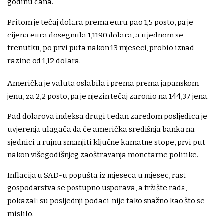
godinu dana.
Pritom je tečaj dolara prema euru pao 1,5 posto, pa je
cijena eura dosegnula 1,1190 dolara, a u jednom se
trenutku, po prvi puta nakon 13 mjeseci, probio iznad
razine od 1,12 dolara.
Američka je valuta oslabila i prema prema japanskom
jenu, za 2,2 posto, pa je njezin tečaj zaronio na 144,37 jena.
Pad dolarova indeksa drugi tjedan zaredom posljedica je
uvjerenja ulagača da će američka središnja banka na
sjednici u rujnu smanjiti ključne kamatne stope, prvi put
nakon višegodišnjeg zaoštravanja monetarne politike.
Inflacija u SAD-u popušta iz mjeseca u mjesec, rast
gospodarstva se postupno usporava, a tržište rada,
pokazali su posljednji podaci, nije tako snažno kao što se
mislilo.