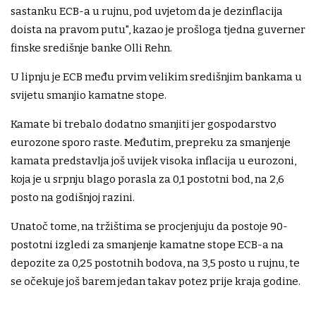
sastanku ECB-a u rujnu, pod uvjetom da je dezinflacija
doista na pravom putu", kazao je prošloga tjedna guverner
finske središnje banke Olli Rehn.
U lipnju je ECB među prvim velikim središnjim bankama u
svijetu smanjio kamatne stope.
Kamate bi trebalo dodatno smanjiti jer gospodarstvo
eurozone sporo raste. Međutim, prepreku za smanjenje
kamata predstavlja još uvijek visoka inflacija u eurozoni,
koja je u srpnju blago porasla za 0,1 postotni bod, na 2,6
posto na godišnjoj razini.
Unatoč tome, na tržištima se procjenjuju da postoje 90-
postotni izgledi za smanjenje kamatne stope ECB-a na
depozite za 0,25 postotnih bodova, na 3,5 posto u rujnu, te
se očekuje još barem jedan takav potez prije kraja godine.