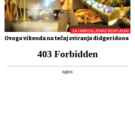
ZA UMIROVLJENIKE BESPLATAN
Ovoga vikenda na tečaj sviranja didgeridooa