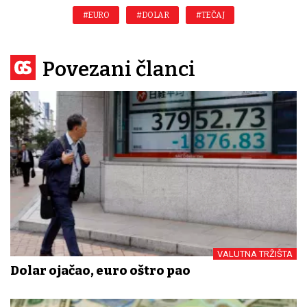
#EURO
#DOLAR
#TEČAJ
Povezani članci
VALUTNA TRŽIŠTA
Dolar ojačao, euro oštro pao