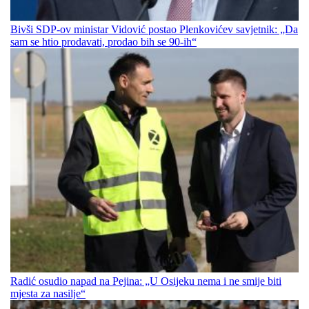
Bivši SDP-ov ministar Vidović postao Plenkovićev savjetnik: „Da
sam se htio prodavati, prodao bih se 90-ih“
Radić osudio napad na Pejina: „U Osijeku nema i ne smije biti
mjesta za nasilje“