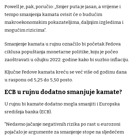
Powell je, pak, poručio: „Smjer puta je jasan, a vrijeme i
tempo smanjenja kamata ovisit će o budućim
makroekonomskim pokazateljima, daljnjim izgledima i
mogućim rizicima”.
Smanjenje kamata u rujnu označilo bi početak Fedova
ciklusa popuštanja monetarne politike, koju je počeo
zaoštravati u ožujku 2022. godine kako bi suzbio inflaciju.
Ključne Fedove kamata kreću se već više od godinu dana
u rasponu od 5,25 do 5,50 posto.
ECB u rujnu dodatno smanjuje kamate?
U rujnu bi kamate dodatno mogla smanjiti i Europska
središnja banka (ECB).
"Nedavno jačanje negativnih rizika po rast u eurozoni
pojačalo je argumente za smanjenje stope na sljedećem