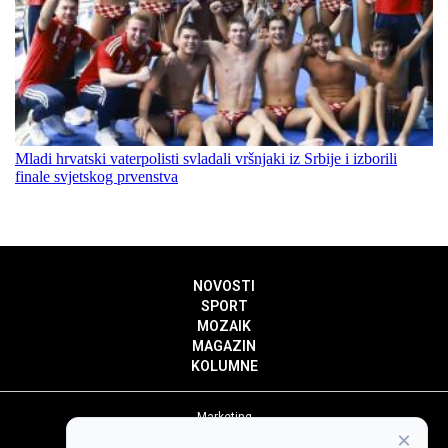
Mladi hrvatski vaterpolisti svladali vršnjaki iz Srbije i izborili
finale svjetskog prvenstva
NOVOSTI
SPORT
MOZAIK
MAGAZIN
KOLUMNE
Marketing
×
Politika privatnosti