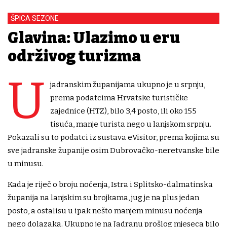
ŠPICA SEZONE
Glavina: Ulazimo u eru
održivog turizma
U
jadranskim županijama ukupno je u srpnju,
prema podatcima Hrvatske turističke
zajednice (HTZ), bilo 3,4 posto, ili oko 155
tisuća, manje turista nego u lanjskom srpnju.
Pokazali su to podatci iz sustava eVisitor, prema kojima su
sve jadranske županije osim Dubrovačko-neretvanske bile
u minusu.
Kada je riječ o broju noćenja, Istra i Splitsko-dalmatinska
županija na lanjskim su brojkama, jug je na plus jedan
posto, a ostalisu u ipak nešto manjem minusu noćenja
nego dolazaka. Ukupno je na Jadranu prošlog mjeseca bilo