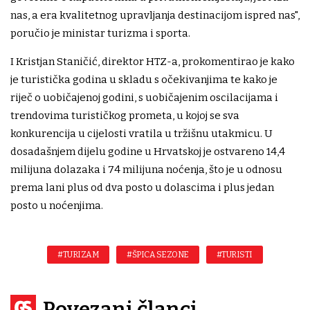
nas, a era kvalitetnog upravljanja destinacijom ispred nas",
poručio je ministar turizma i sporta.
I Kristjan Staničić, direktor HTZ-a, prokomentirao je kako
je turistička godina u skladu s očekivanjima te kako je
riječ o uobičajenoj godini, s uobičajenim oscilacijama i
trendovima turističkog prometa, u kojoj se sva
konkurencija u cijelosti vratila u tržišnu utakmicu. U
dosadašnjem dijelu godine u Hrvatskoj je ostvareno 14,4
milijuna dolazaka i 74 milijuna noćenja, što je u odnosu
prema lani plus od dva posto u dolascima i plus jedan
posto u noćenjima.
#TURIZAM
#ŠPICA SEZONE
#TURISTI
Povezani članci