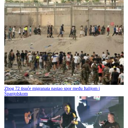
Zbog 72 tisuće migranata nastao spor među Italijom i
Španjolskom