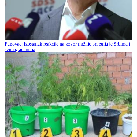
Pupovac: Izostanak reakcije na govor mržnje prijetnja je Srbima i
svim građanima