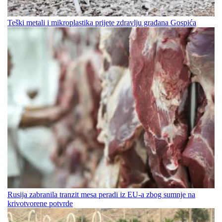
Teški metali i mikroplastika prijete zdravlju građana Gospića
Rusija zabranila tranzit mesa peradi iz EU-a zbog sumnje na
krivotvorene potvrde