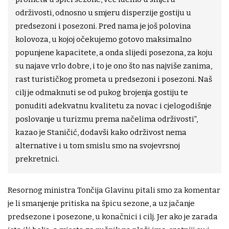
održivosti, odnosno u smjeru disperzije gostiju u
predsezoni i posezoni. Pred nama je još polovina
kolovoza, u kojoj očekujemo gotovo maksimalno
popunjene kapacitete, a onda slijedi posezona, za koju
su najave vrlo dobre, i to je ono što nas najviše zanima,
rast turističkog prometa u predsezoni i posezoni. Naš
cilj je odmaknuti se od pukog brojenja gostiju te
ponuditi adekvatnu kvalitetu za novac i cjelogodišnje
poslovanje u turizmu prema načelima održivosti”,
kazao je Staničić, dodavši kako održivost nema
alternative i u tom smislu smo na svojevrsnoj
prekretnici.
Resornog ministra Tončija Glavinu pitali smo za komentar
je li smanjenje pritiska na špicu sezone, a uz jačanje
predsezone i posezone, u konačnici i cilj. Jer ako je zarada