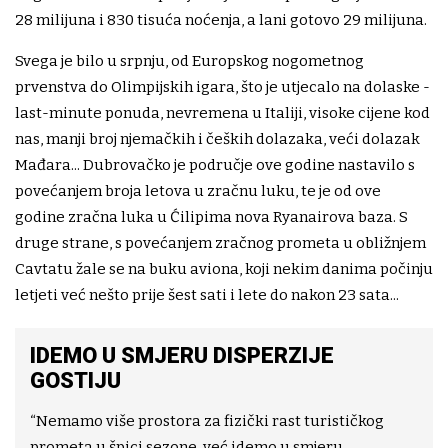
28 milijuna i 830 tisuća noćenja, a lani gotovo 29 milijuna.
Svega je bilo u srpnju, od Europskog nogometnog
prvenstva do Olimpijskih igara, što je utjecalo na dolaske -
last-minute ponuda, nevremena u Italiji, visoke cijene kod
nas, manji broj njemačkih i čeških dolazaka, veći dolazak
Mađara... Dubrovačko je područje ove godine nastavilo s
povećanjem broja letova u zračnu luku, te je od ove
godine zračna luka u Ćilipima nova Ryanairova baza. S
druge strane, s povećanjem zračnog prometa u obližnjem
Cavtatu žale se na buku aviona, koji nekim danima počinju
letjeti već nešto prije šest sati i lete do nakon 23 sata...
IDEMO U SMJERU DISPERZIJE
GOSTIJU
“Nemamo više prostora za fizički rast turističkog
prometa u špici sezone, već idemo u smjeru