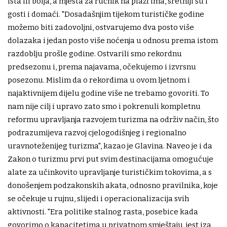
ista ili bolja, a mjesta za ručnik na plaži ima, sretniji su i
gosti i domaći. "Dosadašnjim tijekom turističke godine
možemo biti zadovoljni, ostvarujemo dva posto više
dolazaka i jedan posto više noćenja u odnosu prema istom
razdoblju prošle godine. Ostvarili smo rekordnu
predsezonu i, prema najavama, očekujemo i izvrsnu
posezonu. Mislim da o rekordima u ovom ljetnom i
najaktivnijem dijelu godine više ne trebamo govoriti. To
nam nije cilj i upravo zato smo i pokrenuli kompletnu
reformu upravljanja razvojem turizma na održiv način, što
podrazumijeva razvoj cjelogodišnjeg i regionalno
uravnoteženijeg turizma", kazao je Glavina. Naveo je i da
Zakon o turizmu prvi put svim destinacijama omogućuje
alate za učinkovito upravljanje turističkim tokovima, a s
donošenjem podzakonskih akata, odnosno pravilnika, koje
se očekuje u rujnu, slijedi i operacionalizacija svih
aktivnosti. "Era politike stalnog rasta, posebice kada
govorimo o kapacitetima u privatnom smještaju, jest iza