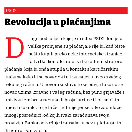
PSD2
Revolucija u plaćanjima
D
rugo područje u koje je uredba PSD2 donijela
velike promjene su plaćanja. Prije bi, kad biste
nešto kupili preko neke internetske stranice,
ta tvrtka kontaktirala tvrtku administratora
plaćanja, koja bi onda stupila u kontakt s kartičarskim
kućama kako bi se novac za tu transakciju uzeo s vašeg
tekućeg računa. U novom sustavu to se odvija tako da se
novac uzima izravno s vašeg računa, bez puno gnjavaže s
upisivanjem broja računa ili broja kartice i korisničkih
imena i lozinki. To je brže i jeftinije, jer se tako zaobilaze
mnogi posrednici, od kojih svaki zaračunava svoju
proviziju. Banka potvrđuje transakciju bez upletanja tih
drugih organizacija.