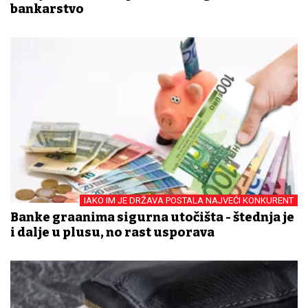
bankarstvo
IAKO IM JE DRŽAVA POSTALA NAJVEĆI KONKURENT
Banke građanima sigurna utočišta - štednja je
i dalje u plusu, no rast usporava