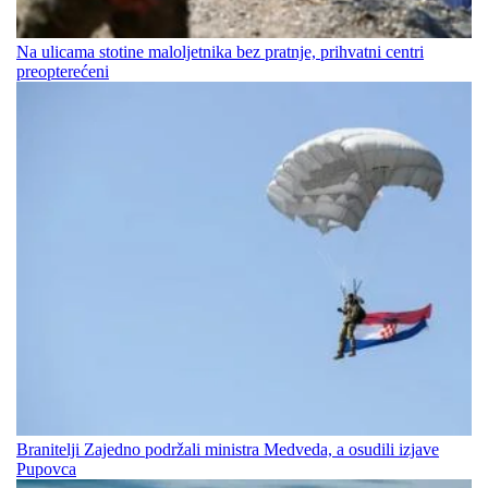
Na ulicama stotine maloljetnika bez pratnje, prihvatni centri
preopterećeni
Branitelji Zajedno podržali ministra Medveda, a osudili izjave
Pupovca