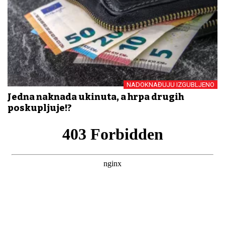
NADOKNAĐUJU IZGUBLJENO
Jedna naknada ukinuta, a hrpa drugih
poskupljuje!?