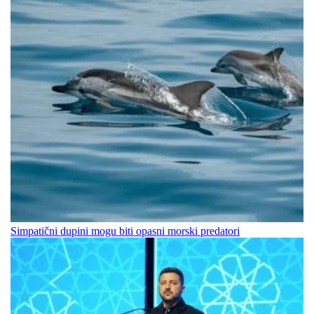
Simpatični dupini mogu biti opasni morski predatori