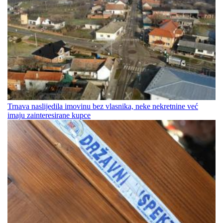
Trnava naslijedila imovinu bez vlasnika, neke nekretnine već
imaju zainteresirane kupce