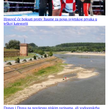
Hrgović će boksati protiv Itaume za pojas svjetskog prvaka u
teškoj kategoriji
Dunav i Drava na povijesno niskim razinama, ali vodoopskrba