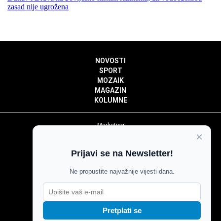
zasad nije ugrožena
NOVOSTI
SPORT
MOZAIK
MAGAZIN
KOLUMNE
Marketing
×
Politika privatnosti
Politika kolačića
Prijavi se na Newsletter!
Impressum
Pravila prenošenja sadržaja
Ne propustite najvažnije vijesti dana.
Pravila komentiranja
Agroglas
Pretplati se