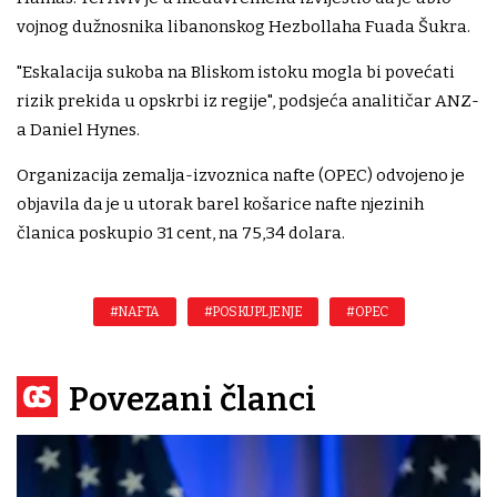
vojnog dužnosnika libanonskog Hezbollaha Fuada Šukra.
"Eskalacija sukoba na Bliskom istoku mogla bi povećati
rizik prekida u opskrbi iz regije", podsjeća analitičar ANZ-
a Daniel Hynes.
Organizacija zemalja-izvoznica nafte (OPEC) odvojeno je
objavila da je u utorak barel košarice nafte njezinih
članica poskupio 31 cent, na 75,34 dolara.
#NAFTA
#POSKUPLJENJE
#OPEC
Povezani članci