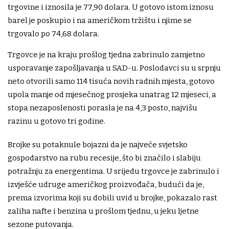
trgovine i iznosila je 77,90 dolara. U gotovo istom iznosu
barel je poskupio i na američkom tržištu i njime se
trgovalo po 74,68 dolara.
Trgovce je na kraju prošlog tjedna zabrinulo zamjetno
usporavanje zapošljavanja u SAD-u. Poslodavci su u srpnju
neto otvorili samo 114 tisuća novih radnih mjesta, gotovo
upola manje od mjesečnog prosjeka unatrag 12 mjeseci, a
stopa nezaposlenosti porasla je na 4,3 posto, najvišu
razinu u gotovo tri godine.
Brojke su potaknule bojazni da je najveće svjetsko
gospodarstvo na rubu recesije, što bi značilo i slabiju
potražnju za energentima. U srijedu trgovce je zabrinulo i
izvješće udruge američkog proizvođača, budući da je,
prema izvorima koji su dobili uvid u brojke, pokazalo rast
zaliha nafte i benzina u prošlom tjednu, u jeku ljetne
sezone putovanja.