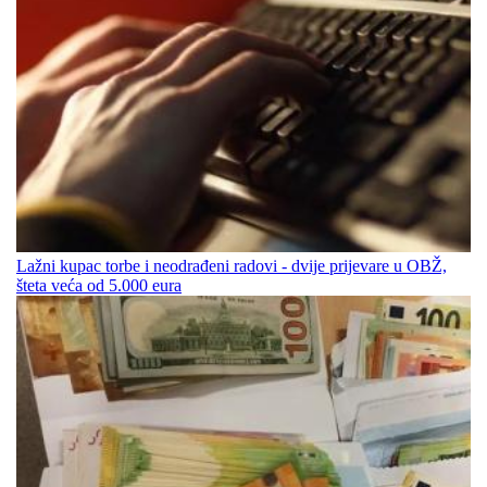
Lažni kupac torbe i neodrađeni radovi - dvije prijevare u OBŽ,
šteta veća od 5.000 eura