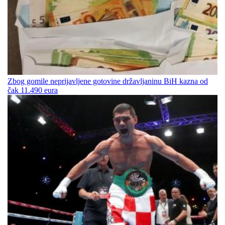
Zbog gomile neprijavljene gotovine državljaninu BiH kazna od
čak 11.490 eura