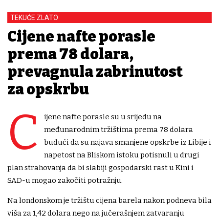
TEKUĆE ZLATO
Cijene nafte porasle
prema 78 dolara,
prevagnula zabrinutost
za opskrbu
C
ijene nafte porasle su u srijedu na
međunarodnim tržištima prema 78 dolara
budući da su najava smanjene opskrbe iz Libije i
napetost na Bliskom istoku potisnuli u drugi
plan strahovanja da bi slabiji gospodarski rast u Kini i
SAD-u mogao zakočiti potražnju.
Na londonskom je tržištu cijena barela nakon podneva bila
viša za 1,42 dolara nego na jučerašnjem zatvaranju