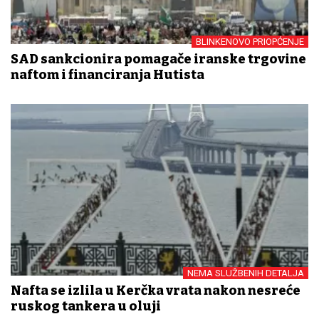
BLINKENOVO PRIOPĆENJE
SAD sankcionira pomagače iranske trgovine
naftom i financiranja Hutista
NEMA SLUŽBENIH DETALJA
Nafta se izlila u Kerčka vrata nakon nesreće
ruskog tankera u oluji