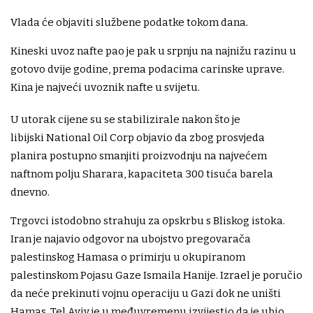
Vlada će objaviti službene podatke tokom dana.
Kineski uvoz nafte pao je pak u srpnju na najnižu razinu u
gotovo dvije godine, prema podacima carinske uprave.
Kina je najveći uvoznik nafte u svijetu.
U utorak cijene su se stabilizirale nakon što je
libijski National Oil Corp objavio da zbog prosvjeda
planira postupno smanjiti proizvodnju na najvećem
naftnom polju Sharara, kapaciteta 300 tisuća barela
dnevno.
Trgovci istodobno strahuju za opskrbu s Bliskog istoka.
Iran je najavio odgovor na ubojstvo pregovarača
palestinskog Hamasa o primirju u okupiranom
palestinskom Pojasu Gaze Ismaila Hanije. Izrael je poručio
da neće prekinuti vojnu operaciju u Gazi dok ne uništi
Hamas. Tel Aviv je u međuvremenu izvijestio da je ubio