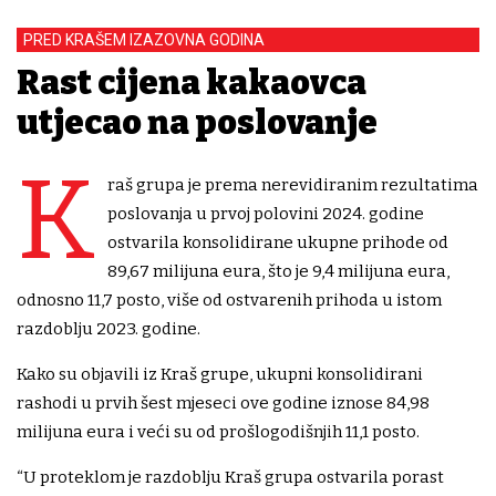
PRED KRAŠEM IZAZOVNA GODINA
Rast cijena kakaovca
utjecao na poslovanje
K
raš grupa je prema nerevidiranim rezultatima
poslovanja u prvoj polovini 2024. godine
ostvarila konsolidirane ukupne prihode od
89,67 milijuna eura, što je 9,4 milijuna eura,
odnosno 11,7 posto, više od ostvarenih prihoda u istom
razdoblju 2023. godine.
Kako su objavili iz Kraš grupe, ukupni konsolidirani
rashodi u prvih šest mjeseci ove godine iznose 84,98
milijuna eura i veći su od prošlogodišnjih 11,1 posto.
“U proteklom je razdoblju Kraš grupa ostvarila porast