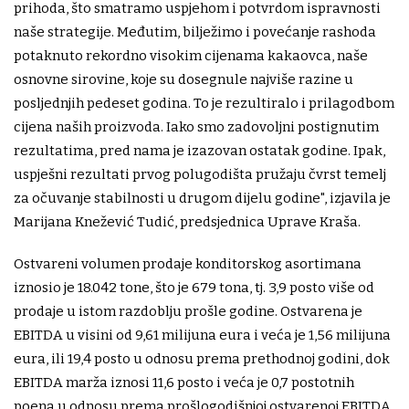
prihoda, što smatramo uspjehom i potvrdom ispravnosti
naše strategije. Međutim, bilježimo i povećanje rashoda
potaknuto rekordno visokim cijenama kakaovca, naše
osnovne sirovine, koje su dosegnule najviše razine u
posljednjih pedeset godina. To je rezultiralo i prilagodbom
cijena naših proizvoda. Iako smo zadovoljni postignutim
rezultatima, pred nama je izazovan ostatak godine. Ipak,
uspješni rezultati prvog polugodišta pružaju čvrst temelj
za očuvanje stabilnosti u drugom dijelu godine", izjavila je
Marijana Knežević Tudić, predsjednica Uprave Kraša.
Ostvareni volumen prodaje konditorskog asortimana
iznosio je 18.042 tone, što je 679 tona, tj. 3,9 posto više od
prodaje u istom razdoblju prošle godine. Ostvarena je
EBITDA u visini od 9,61 milijuna eura i veća je 1,56 milijuna
eura, ili 19,4 posto u odnosu prema prethodnoj godini, dok
EBITDA marža iznosi 11,6 posto i veća je 0,7 postotnih
poena u odnosu prema prošlogodišnjoj ostvarenoj EBITDA