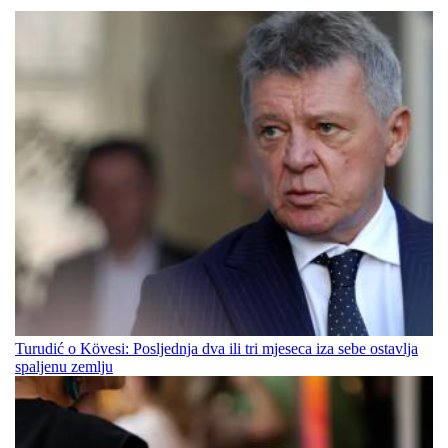
Turudić o Kövesi: Posljednja dva ili tri mjeseca iza sebe ostavlja
spaljenu zemlju