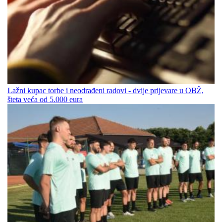
Lažni kupac torbe i neodrađeni radovi - dvije prijevare u OBŽ,
šteta veća od 5.000 eura