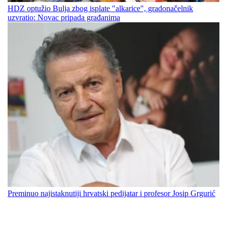
HDZ optužio Bulja zbog isplate "alkarice", gradonačelnik
uzvratio: Novac pripada građanima
Preminuo najistaknutiji hrvatski pedijatar i profesor Josip Grgurić