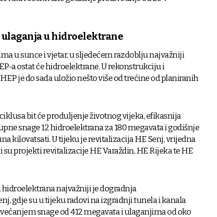
a ulaganja u hidroelektrane
a u sunce i vjetar, u sljedećem razdoblju najvažniji
EP-a ostat će hidroelektrane. U rekonstrukciju i
 HEP je do sada uložio nešto više od trećine od planiranih
ciklusa bit će produljenje životnog vijeka, efikasnija
upne snage 12 hidroelektrana za 180 megavata i godišnje
a kilovatsati. U tijeku je revitalizacija HE Senj, vrijedna
i su projekti revitalizacije HE Varaždin, HE Rijeka te HE
 hidroelektrana najvažniji je dogradnja
, gdje su u tijeku radovi na izgradnji tunela i kanala
većanjem snage od 412 megavata i ulaganjima od oko