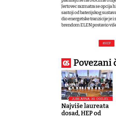
planiraju se na otocima Unije
Jertovec razmatra se opcija h
sastoji od baterijskog susta
dio energetske tranzicije je 
brendom ELEN postavio više 
#HEP
Povezani 
JUBILARNA, 30. DODJELA
HEP-OVE NAGRADE
Najviše laureata
UČENICIMA “IMAM ŽICU!”
dosad, HEP od