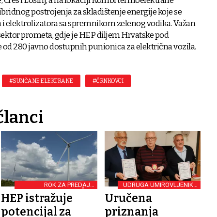
, Cres i Lošinj, a na lokaciji Kombi termoelektrane
ibridnog postrojenja za skladištenje energije koje se
va i elektrolizatora sa spremnikom zelenog vodika. Važan
i sektor prometa, gdje je HEP diljem Hrvatske pod
od 280 javno dostupnih punionica za električna vozila.
#SUNČANE ELEKTRANE
#ČRNKOVCI
članci
ROK ZA PREDAJU
UDRUGA UMIROVLJENIKA
PONUDA ISTIČE 7.
HEP-A SLAVONIJE I
HEP istražuje
Uručena
SIJEČNJA IDUĆE GODINE
BARANJE
potencijal za
priznanja