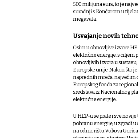
500 milijuna eura, to je najv
suradnji s Končarom u tijeku
megavata.
Usvajanje novih tehno
Osim u obnovljive izvore HEP 
električne energije, s ciljem
obnovljivih izvora u sustavu,
Europske unije. Nakon što je
naprednih mreža, najvećim 
Europskog fonda za regionaln
sredstava iz Nacionalnog plan
električne energije.
U HEP-u se prate i sve novije
pohranu energije, u zgradi u
na odmorištu Vukova Gorica i