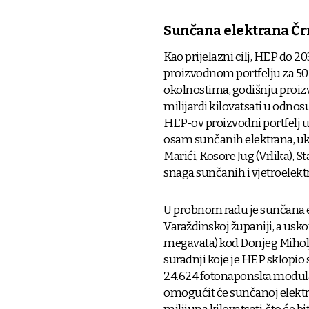
Sunčana elektrana Čr
Kao prijelazni cilj, HEP do 2
proizvodnom portfelju za 50
okolnostima, godišnju proizv
milijardi kilovatsati u odnos
HEP-ov proizvodni portfelj u
osam sunčanih elektrana, ukup
Marići, Kosore Jug (Vrlika),
snaga sunčanih i vjetroelek
U probnom radu je sunčana e
Varaždinskoj županiji, a usko
megavata) kod Donjeg Miholjc
suradnji koje je HEP sklopio
24.624 fotonaponska modula,
omogućit će sunčanoj elektr