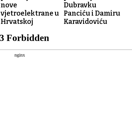
nove
Dubravku
vjetroelektrane u
Panciću i Damiru
Hrvatskoj
Karavidoviću