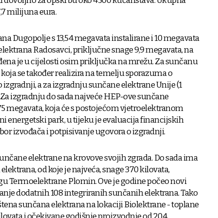
 biti dovoljno za opskrbu oko 4500 kućanstava. Ukupna
7,7 milijuna eura.
rana Dugopolje s 13,54 megavata instalirane i 10 megavata
elektrana Radosavci, priključne snage 9,9 megavata, na
đena je u cijelosti osim priključka na mrežu. Za sunčanu
 koja se također realizira na temelju sporazuma o
o izgradnji, a za izgradnju sunčane elektrane Unije (1
u. Za izgradnju do sada najveće HEP-ove sunčane
 75 megavata, koja će s postojećom vjetroelektranom
dni energetski park, u tijeku je evaluacija financijskih
bor izvođača i potpisivanje ugovora o izgradnji.
 sunčane elektrane na krovove svojih zgrada. Do sada ima
elektrana, od koje je najveća, snage 370 kilovata,
ugu Termoelektrane Plomin. Ove je godine počeo novi
ljanje dodatnih 108 integriranih sunčanih elektrana. Tako
štena sunčana elektrana na lokaciji Biolektrane - toplane
kilovata i očekivane godišnje proizvodnje od 204