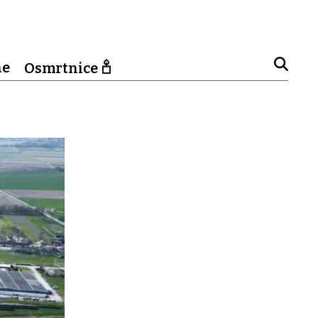
ne
Osmrtnice