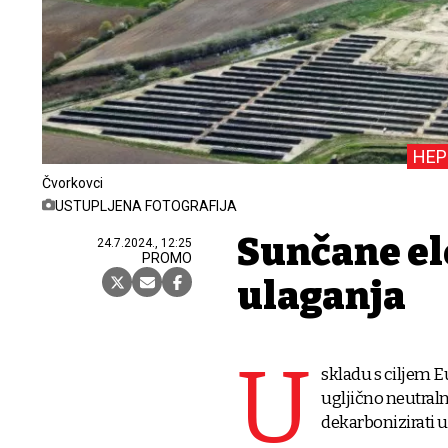
HEP
Čvorkovci
USTUPLJENA FOTOGRAFIJA
Sunčane el
24.7.2024., 12:25
PROMO
ulaganja
U
skladu s ciljem E
ugljično neutraln
dekarbonizirati uk