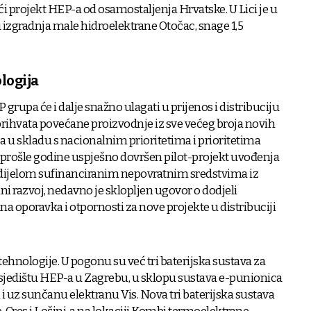
eći projekt HEP-a od osamostaljenja Hrvatske. U Lici je u
 izgradnja male hidroelektrane Otočac, snage 1,5
logija
grupa će i dalje snažno ulagati u prijenos i distribuciju
 prihvata povećane proizvodnje iz sve većeg broja novih
 a u skladu s nacionalnim prioritetima i prioritetima
 prošle godine uspješno dovršen pilot-projekt uvođenja
dijelom sufinanciranim nepovratnim sredstvima iz
i razvoj, nedavno je sklopljen ugovor o dodjeli
a oporavka i otpornosti za nove projekte u distribuciji
 tehnologije. U pogonu su već tri baterijska sustava za
 sjedištu HEP-a u Zagrebu, u sklopu sustava e-punionica
 uz sunčanu elektranu Vis. Nova tri baterijska sustava