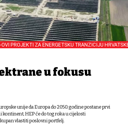
-OVI PROJEKTI ZA ENERGETSKU TRANZICIJU HRVATSK
ektrane u fokusu
uropske unije da Europa do 2050. godine postane prvi
i kontinent, HEP će do tog roka u cijelosti
upan vlastiti poslovni portfelj.