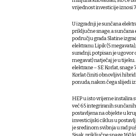
milijuna kilovatsati, što će
vrijednost investicije iznosi 
U izgradnji je sunčana elekt
priključne snage, a sunčana 
području grada Slatine izgra
elektranu Lipik (5 megavata),
suradnji, potpisan je ugovor 
megavat) natječaj je u tijek
elektrane – SE Korlat, snage
Korlat činiti obnovljivi hibri
ponuda, nakon čega slijedi iz
HEP u isto vrijeme instalira
već 65 integriranih sunčanih 
postavljena na objekte u kr
investicijski ciklus u postav
je sredinom svibnja u rad pu
Sisak, priključne snage 160 