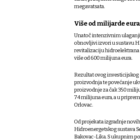
megavatsata.
Više od milijarde eur
Unatoč intenzivnim ulaganjim
obnovljivi izvori u sustavu H
revitalizaciju hidroelektrana
više od 600 milijuna eura.
Rezultat ovog investicijskog 
proizvodnja te povećanje uk
proizvodnje za čak 350 milijun
74 milijuna eura, a u priprem
Orlovac.
Od projekata izgradnje novih
Hidroenergetskog sustava Senj
Bakovac-Lika. S ukupnim po