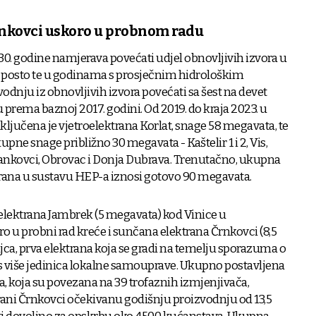
nkovci uskoro u probnom radu
030. godine namjerava povećati udjel obnovljivih izvora u
 posto te u godinama s prosječnim hidrološkim
odnju iz obnovljivih izvora povećati sa šest na devet
u prema baznoj 2017. godini. Od 2019. do kraja 2023. u
ključena je vjetroelektrana Korlat, snage 58 megavata, te
ne snage približno 30 megavata - Kaštelir 1 i 2, Vis,
 Stankovci, Obrovac i Donja Dubrava. Trenutačno, ukupna
trana u sustavu HEP-a iznosi gotovo 90 megavata.
lektrana Jambrek (5 megavata) kod Vinice u
ro u probni rad kreće i sunčana elektrana Črnkovci (8,5
a, prva elektrana koja se gradi na temelju sporazuma o
 s više jedinica lokalne samouprave. Ukupno postavljena
 koja su povezana na 39 trofaznih izmjenjivača,
ani Črnkovci očekivanu godišnju proizvodnju od 13,5