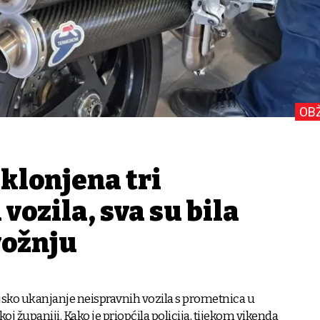
OB
uklonjena tri
vozila, sva su bila
vožnju
cijsko ukanjanje neispravnih vozila s prometnica u
j županiji. Kako je priopćila policija, tijekom vikenda