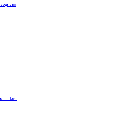
rcegovini
tišli kući