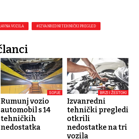
RAVNA VOZILA
#IZVANREDNI TEHNIČKI PREGLED
članci
SOPJE
BRZI I ŽESTOKI
Rumunj vozio
Izvanredni
automobil s 14
tehnički pregledi
tehničkih
otkrili
nedostatka
nedostatke na tri
vozila