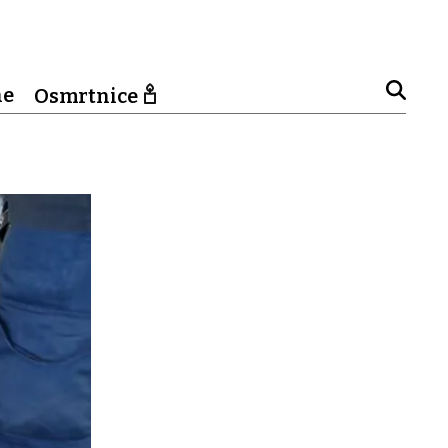
ne
Osmrtnice