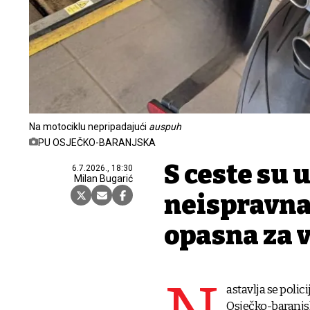
Na motociklu nepripadajući
auspuh
PU OSJEČKO-BARANJSKA
S ceste su 
6.7.2026., 18:30
Milan Bugarić
neispravna 
opasna za 
astavlja se poli
Osječko-baranjsko