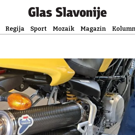
Regija
Sport
Mozaik
Magazin
Kolum