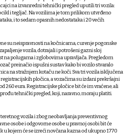
ajci na izvanredni tehnički pregled uputili tri vozila:
ikl i tegljač. Na vozilima je tom prilikom utvrđeno
taka, i to sedam opasnih nedostataka i 20 većih
ene su neispravnosti na kočnicama, curenje pogonske
apaljenje vozila, dotrajali i potrošeni gazni sloj
st na polugama i zglobovima upravljača. Pregledom
ozač preinačio ispušni sustav kako bi vozilo stvaralo
ca na stražnjem kotaču ne koči. Sva tri vozila isključena
gistracijskih pločica, a vozačima su izdani prekršajni
260 eura. Registracijske pločice bit će im vraćene, ali
 prođu tehnički pregled, koji, naravno, moraju platiti.
teretnog vozila i zbog neobavljanja preventivnog
avne osobe i odgovorne osobe u pravnoj osobi bit će
k u kojem će se izreći novčana kazna od ukupno 1770