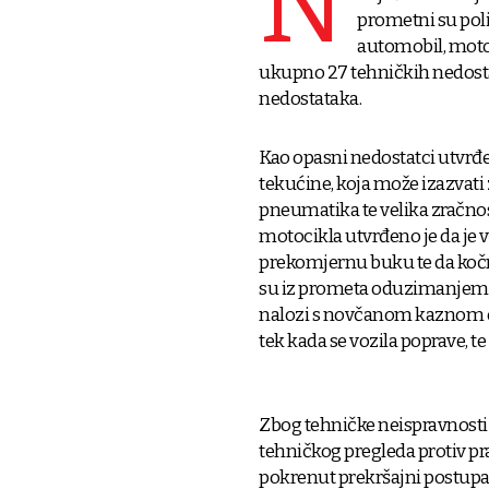
N
prometni su polic
automobil, motoc
ukupno 27 tehničkih nedosta
nedostataka.
Kao opasni nedostatci utvrđ
tekućine, koja može izazvati z
pneumatika te velika zračno
motocikla utvrđeno je da je v
prekomjernu buku te da kočni
su iz prometa oduzimanjem re
nalozi s novčanom kaznom od 
tek kada se vozila poprave, te
Zbog tehničke neispravnosti 
tehničkog pregleda protiv pr
pokrenut prekršajni postupa