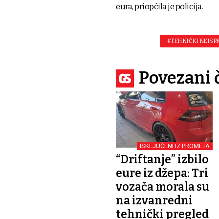
eura, priopćila je policija.
#TEHNIČKI NEISP
Povezani 
ISKLJUČENI IZ PROMETA
“Driftanje” izbilo
eure iz džepa: Tri
vozača morala su
na izvanredni
tehnički pregled