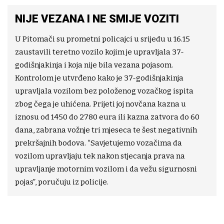
NIJE VEZANA I NE SMIJE VOZITI
U Pitomači su prometni policajci u srijedu u 16.15
zaustavili teretno vozilo kojim je upravljala 37-
godišnjakinja i koja nije bila vezana pojasom.
Kontrolom je utvrđeno kako je 37-godišnjakinja
upravljala vozilom bez položenog vozačkog ispita
zbog čega je uhićena. Prijeti joj novčana kazna u
iznosu od 1450 do 2780 eura ili kazna zatvora do 60
dana, zabrana vožnje tri mjeseca te šest negativnih
prekršajnih bodova. “Savjetujemo vozačima da
vozilom upravljaju tek nakon stjecanja prava na
upravljanje motornim vozilom i da vežu sigurnosni
pojas”, poručuju iz policije.