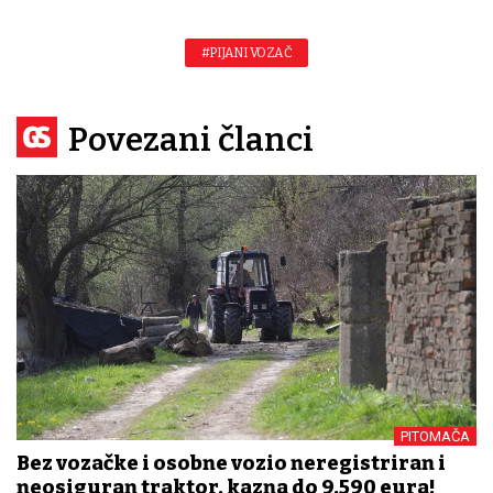
#PIJANI VOZAČ
Povezani članci
PITOMAČA
Bez vozačke i osobne vozio neregistriran i
neosiguran traktor, kazna do 9.590 eura!