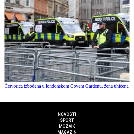
Četvorica izbodena u londonskom Covent Gardenu, žena uhićena
NOVOSTI
SPORT
MOZAIK
MAGAZIN