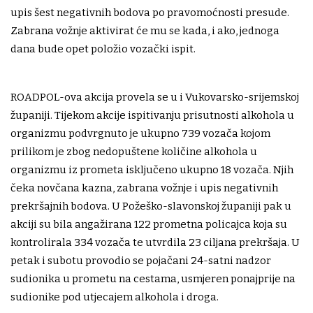
upis šest negativnih bodova po pravomoćnosti presude.
Zabrana vožnje aktivirat će mu se kada, i ako, jednoga
dana bude opet položio vozački ispit.
ROADPOL-ova akcija provela se u i Vukovarsko-srijemskoj
županiji. Tijekom akcije ispitivanju prisutnosti alkohola u
organizmu podvrgnuto je ukupno 739 vozača kojom
prilikom je zbog nedopuštene količine alkohola u
organizmu iz prometa isključeno ukupno 18 vozača. Njih
čeka novčana kazna, zabrana vožnje i upis negativnih
prekršajnih bodova. U Požeško-slavonskoj županiji pak u
akciji su bila angažirana 122 prometna policajca koja su
kontrolirala 334 vozača te utvrdila 23 ciljana prekršaja. U
petak i subotu provodio se pojačani 24-satni nadzor
sudionika u prometu na cestama, usmjeren ponajprije na
sudionike pod utjecajem alkohola i droga.