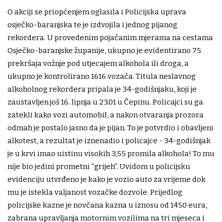
O akciji se priopćenjem oglasila i Policijska uprava
osječko-baranjska te je izdvojila i jednog pijanog
rekordera. U provedenim pojačanim mjerama na cestama
Osječko-baranjske županije, ukupno je evidentirano 75
prekršaja vožnje pod utjecajem alkohola ili droga, a
ukupno je kontrolirano 1616 vozača. Titula neslavnog
alkoholnog rekordera pripala je 34-godišnjaku, koji je
zaustavljen još 16. lipnja u 23.01 u Čepinu. Policajci su ga
zatekli kako vozi automobil, a nakon otvaranja prozora
odmah je postalo jasno da je pijan. To je potvrdio i obavljeni
alkotest, a rezultat je iznenadio i policajce - 34-godišnjak
je u krvi imao uistinu visokih 3,55 promila alkohola! To mu
nije bio jedini prometni “grijeh”. Uvidom u policijsku
evidenciju utvrđeno je kako je vozio auto za vrijeme dok
mu je istekla valjanost vozačke dozvole. Prijedlog
policijske kazne je novčana kazna u iznosu od 1450 eura,
zabrana upravljanja motornim vozilima na tri mjeseca i