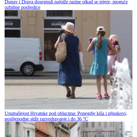
Dunav i Drava dosegnuli najniže razine otkad se mjere, moguće
ozbiljne posljedice
Unutrašnjost Hrvatske pod oblacima: Ponegdje kiša i pljuskovi,
poslijepodne stiže razvedravanje i do 36 °C