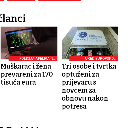
članci
POLICIJA APELIRA NA
URED EUROPSKOG
OPREZ
JAVNOG TUŽITELJA
Muškarac i žena
Tri osobe i tvrtka
prevareni za 170
optuženi za
tisuća eura
prijevaru s
novcem za
obnovu nakon
potresa