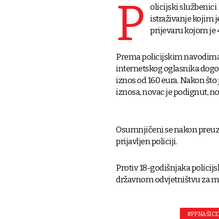
P
olicijski službenici
istraživanje kojim
prijevaru kojom je 
Prema policijskim navodima,
internetskog oglasnika dogo
iznos od 160 eura. Nakon što
iznosa, novac je podignut, no
Osumnjičeni se nakon preuzim
prijavljen policiji.
Protiv 18-godišnjaka polici
državnom odvjetništvu za m
#PP NAŠICE