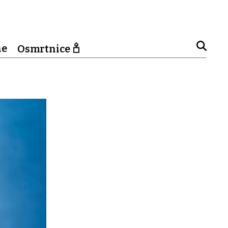
ne
Osmrtnice