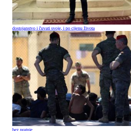
dostojanstvo i čuvati svoje, i po cijenu života
bez pratnje