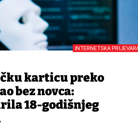
INTERNETSKA PRIJEVAR
ičku karticu preko
tao bez novca:
krila 18-godišnjeg
a