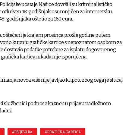
 Policijske postaje Našice dovršili su kriminalističko
 je otkriven 18-godišnjak osumnjičen za internetsku
48-godišnjaka oštetio za 160 eura.
 oštećeni je krajem prosinca prošle godine putem
vorio kupnju grafičke kartice s nepoznatom osobom za
 je dostavio podatke potrebne za isplatu dogovorenog
 grafička kartica nikada nije isporučena.
anja novca više nije javljao kupcu, zbog čega je slučaj
jski službenici podnose kaznenu prijavu nadležnom
ladež.
#PRIJEVARA
#GRAFIČKA KARTICA