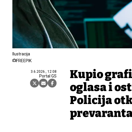
Ilustracija
FREEPIK
Kupio graf
3.6.2026., 12:08
Portal GS
oglasa i os
Policija ot
prevarant