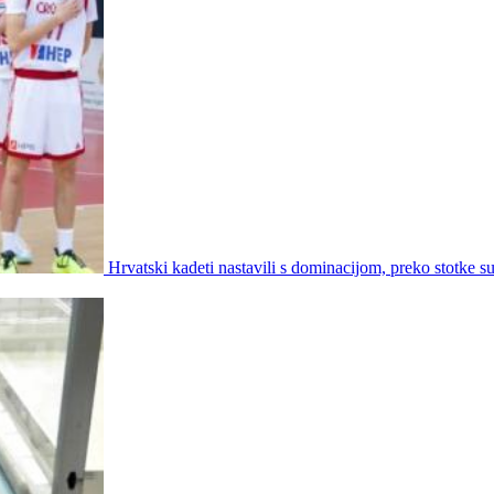
Hrvatski kadeti nastavili s dominacijom, preko stotke su 