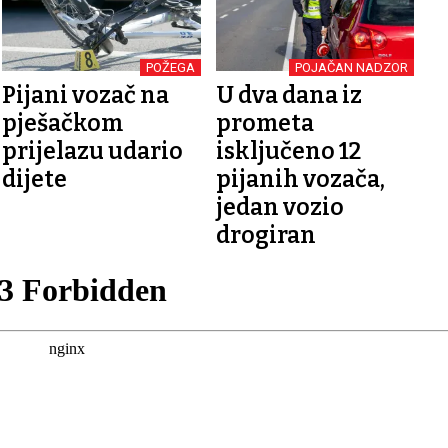
POŽEGA
POJAČAN NADZOR
Pijani vozač na
U dva dana iz
pješačkom
prometa
prijelazu udario
isključeno 12
dijete
pijanih vozača,
jedan vozio
drogiran