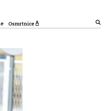
ne
Osmrtnice