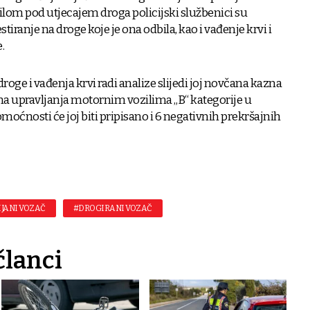
m pod utjecajem droga policijski službenici su
stiranje na droge koje je ona odbila, kao i vađenje krvi i
.
roge i vađenja krvi radi analize slijedi joj novčana kazna
ana upravljanja motornim vozilima „B“ kategorije u
omoćnosti će joj biti pripisano i 6 negativnih prekršajnih
IJANI VOZAČ
#DROGIRANI VOZAČ
članci