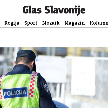
Regija
Sport
Mozaik
Magazin
Kolum