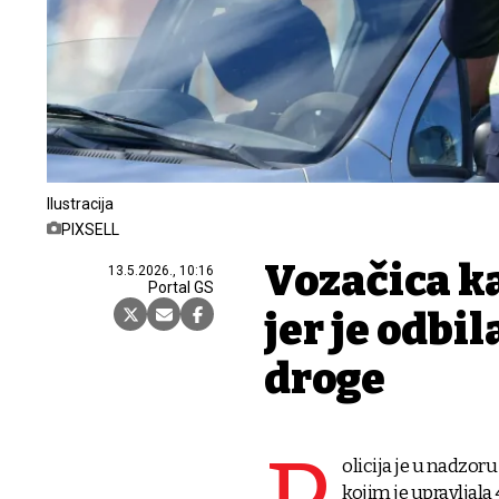
Ilustracija
PIXSELL
Vozačica k
13.5.2026., 10:16
Portal GS
jer je odbil
droge
olicija je u nadzor
kojim je upravljal