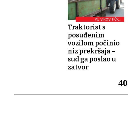
PU VIROVITIČKO-
PODRAVSKA
Traktorist s
posuđenim
vozilom počinio
niz prekršaja –
sud ga poslao u
zatvor