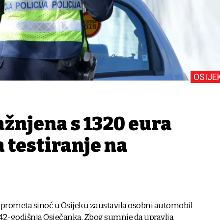
OSIJE
ažnjena s 1320 eura
a testiranje na
u prometa sinoć u Osijeku zaustavila osobni automobil
a 42-godišnja Osječanka. Zbog sumnje da upravlja