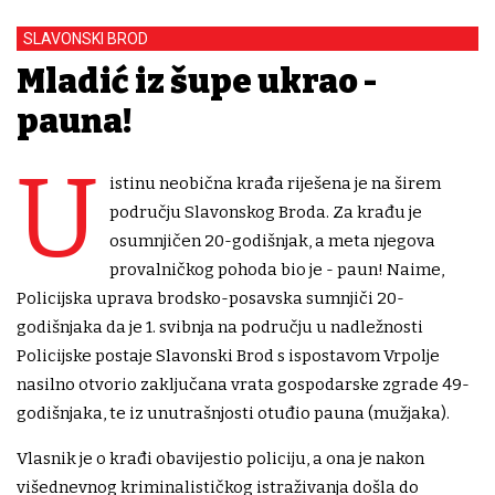
SLAVONSKI BROD
Mladić iz šupe ukrao -
pauna!
U
istinu neobična krađa riješena je na širem
području Slavonskog Broda. Za krađu je
osumnjičen 20-godišnjak, a meta njegova
provalničkog pohoda bio je - paun! Naime,
Policijska uprava brodsko-posavska sumnjiči 20-
godišnjaka da je 1. svibnja na području u nadležnosti
Policijske postaje Slavonski Brod s ispostavom Vrpolje
nasilno otvorio zaključana vrata gospodarske zgrade 49-
godišnjaka, te iz unutrašnjosti otuđio pauna (mužjaka).
Vlasnik je o krađi obavijestio policiju, a ona je nakon
višednevnog kriminalističkog istraživanja došla do