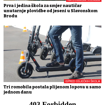
Prva i jedina škola za smjer nautičar
unutarnje plovidbe od jeseni u Slavonskom
Brodu
ISPRED OSJEČKIH ŠKOLA
Tri romobila postala plijenom lopova u samo
jednom danu