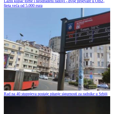
Lažni kupac torbe i neodrađeni radovi - dvije prijevare u OBŽ,
šteta veća od 5.000 eura
Rad na 40 stupnjeva postaje pitanje sigurnosti za radnike u Srbiji