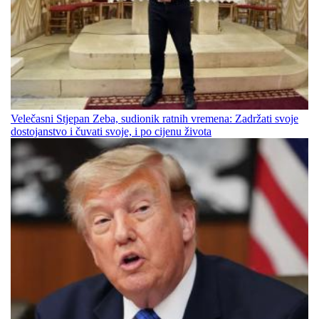
Velečasni Stjepan Zeba, sudionik ratnih vremena: Zadržati svoje
dostojanstvo i čuvati svoje, i po cijenu života