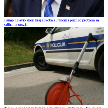
Trump najavio skori kraj sukoba s Iranom i priznao problem sa
zalihama oružja