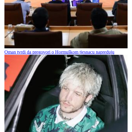
Oman tvrdi da pregovori o Hormuškom tjesnacu napreduju