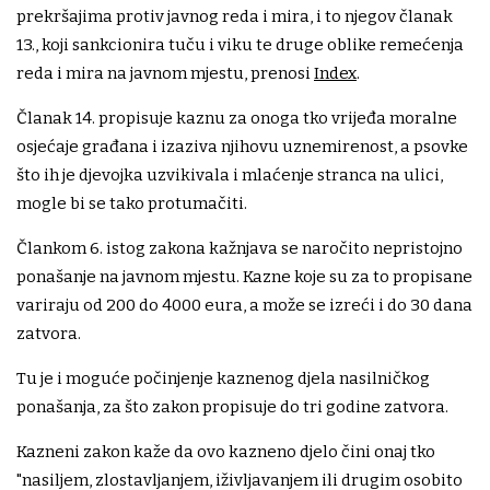
prekršajima protiv javnog reda i mira, i to njegov članak
13., koji sankcionira tuču i viku te druge oblike remećenja
reda i mira na javnom mjestu, prenosi
Index
.
Članak 14. propisuje kaznu za onoga tko vrijeđa moralne
osjećaje građana i izaziva njihovu uznemirenost, a psovke
što ih je djevojka uzvikivala i mlaćenje stranca na ulici,
mogle bi se tako protumačiti.
Člankom 6. istog zakona kažnjava se naročito nepristojno
ponašanje na javnom mjestu. Kazne koje su za to propisane
variraju od 200 do 4000 eura, a može se izreći i do 30 dana
zatvora.
Tu je i moguće počinjenje kaznenog djela nasilničkog
ponašanja, za što zakon propisuje do tri godine zatvora.
Kazneni zakon kaže da ovo kazneno djelo čini onaj tko
"nasiljem, zlostavljanjem, iživljavanjem ili drugim osobito