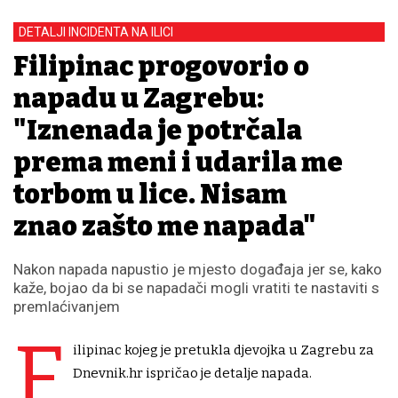
DETALJI INCIDENTA NA ILICI
Filipinac progovorio o
napadu u Zagrebu:
"Iznenada je potrčala
prema meni i udarila me
torbom u lice. Nisam
znao zašto me napada"
Nakon napada napustio je mjesto događaja jer se, kako
kaže, bojao da bi se napadači mogli vratiti te nastaviti s
premlaćivanjem
F
ilipinac kojeg je pretukla djevojka u Zagrebu za
Dnevnik.hr ispričao je detalje napada.