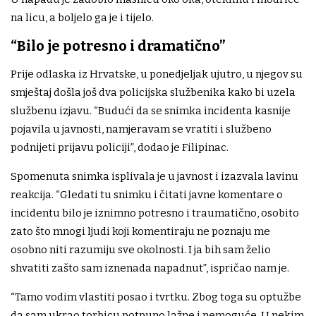
na licu, a boljelo ga je i tijelo.
“Bilo je potresno i dramatično”
Prije odlaska iz Hrvatske, u ponedjeljak ujutro, u njegov su
smještaj došla još dva policijska službenika kako bi uzela
službenu izjavu. “Budući da se snimka incidenta kasnije
pojavila u javnosti, namjeravam se vratiti i službeno
podnijeti prijavu policiji”, dodao je Filipinac.
Spomenuta snimka isplivala je u javnost i izazvala lavinu
reakcija. “Gledati tu snimku i čitati javne komentare o
incidentu bilo je iznimno potresno i traumatično, osobito
zato što mnogi ljudi koji komentiraju ne poznaju me
osobno niti razumiju sve okolnosti. I ja bih sam želio
shvatiti zašto sam iznenada napadnut”, ispričao nam je.
“Tamo vodim vlastiti posao i tvrtku. Zbog toga su optužbe
da sam ukrao torbicu potpuno lažne i nemoguće. U nekim