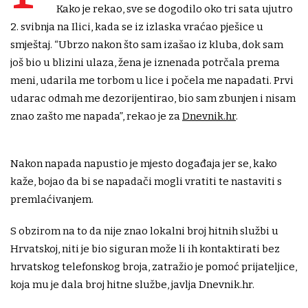
Kako je rekao, sve se dogodilo oko tri sata ujutro
2. svibnja na Ilici, kada se iz izlaska vraćao pješice u
smještaj. “Ubrzo nakon što sam izašao iz kluba, dok sam
još bio u blizini ulaza, žena je iznenada potrčala prema
meni, udarila me torbom u lice i počela me napadati. Prvi
udarac odmah me dezorijentirao, bio sam zbunjen i nisam
znao zašto me napada”, rekao je za
Dnevnik.hr
.
Nakon napada napustio je mjesto događaja jer se, kako
kaže, bojao da bi se napadači mogli vratiti te nastaviti s
premlaćivanjem.
S obzirom na to da nije znao lokalni broj hitnih službi u
Hrvatskoj, niti je bio siguran može li ih kontaktirati bez
hrvatskog telefonskog broja, zatražio je pomoć prijateljice,
koja mu je dala broj hitne službe, javlja Dnevnik.hr.