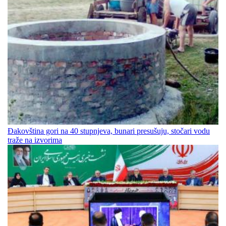
Đakovština gori na 40 stupnjeva, bunari presušuju, stočari vodu
traže na izvorima