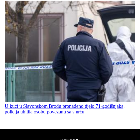
U kući u Slavonskom Brodu pronađeno tijelo 71-godišnjaka,
policija uhitila osobu povezanu sa smrću