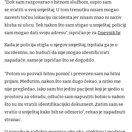
“Dok sam razgovarao s hitnom službom, uspio sam
se vratiti u svoj smještaj. U tom trenutku nisam mogao
navesti točnu lokaciju incidenta jer nisam znao ni naziv
kluba ni ulicu. Tek nakon što sam stigao u smještaj, policiji
sam mogao dati svoju adresu”, ispričao je za
Dnevnik.hr
.
Kada je policija stigla u njegov smještaj, ispitala ga je o
incidentnu, no budući da nije mogao identificirati
napadače, samo je ispričao što se dogodilo.
“Potom su pozvali hitnu pomoć i prevezen sam na hitni
prijam. Međutim, nakon što sam dugo čekao, a nitko me
nije pregledao, iako sam bio jedini pacijent koji je sjedio u
prostoru za obradu, odlučio sam napustiti bolnicu nakon
što su mi vratili identifikacijski dokument. Zatim sam se
vratio u smještaj kako bih se odmorio”, rekao je napadnuti
stranac.
U napadu je zadobio masnicu oko oka, oteklinu i modrice