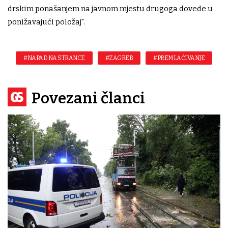
drskim ponašanjem na javnom mjestu drugoga dovede u
ponižavajući položaj".
#NAPAD NA STRANCE
#ZAGREB
#PREMLAĆIVANJE
Povezani članci