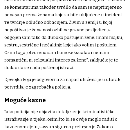
se komentarima također tvrdilo da sam se neprimjereno
ponašao prema ženama koje su bile uključene u incident.
Te tvrdnje odlučno odbacujem. Živim u zemlji u kojoj
nepoštivanje žena nosi ozbiljne pravne posljedice, a
odgojen sam tako da duboko poštujem žene. Imam majku,
sestru, sestrične i nećakinje koje jako volim i poštujem.
Osim toga, otvoreno sam homoseksualac i nemam
romantični ni seksualni interes za žene”, zaključio je te
dodao da se nada poštenoj istrazi.
Djevojka koja je odgovorna za napad uhićena je u utorak,
potvrdila je zagrebačka policija.
Moguće kazne
Iako policija nije objavila detalje jer je kriminalističko
istraživanje u tijeku, osim što bi se ovdje moglo raditi o
kaznenom djelu, sasvim sigurno prekršen je Zakon o