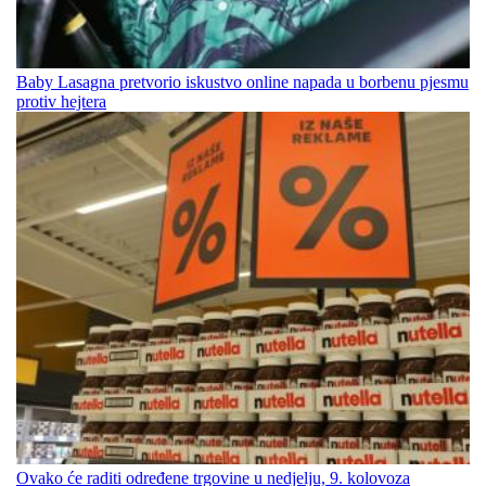
Baby Lasagna pretvorio iskustvo online napada u borbenu pjesmu
protiv hejtera
Ovako će raditi određene trgovine u nedjelju, 9. kolovoza