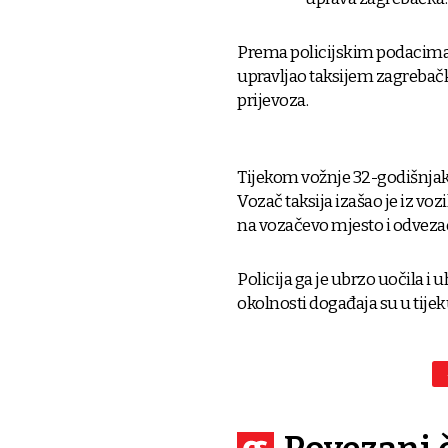
Prema policijskim podacima, 
upravljao taksijem zagrebačk
prijevoza.
Tijekom vožnje 32-godišnjak 
Vozač taksija izašao je iz voz
na vozačevo mjesto i odveza
Policija ga je ubrzo uočila i u
okolnosti događaja su u tijek