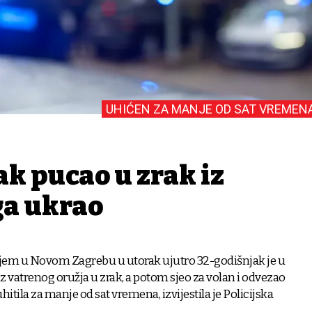
UHIĆEN ZA MANJE OD SAT VREMEN
k pucao u zrak iz
ga ukrao
ijem u Novom Zagrebu u utorak ujutro 32-godišnjak je u
iz vatrenog oružja u zrak, a potom sjeo za volan i odvezao
 uhitila za manje od sat vremena, izvijestila je Policijska