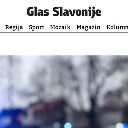
Regija
Sport
Mozaik
Magazin
Kolum