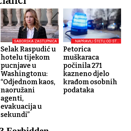
članci
SABORSKA ZASTUPNICA
NAPRAVILI ŠTETU OD STO
TISUĆA EURA
Selak Raspudić u
Petorica
hotelu tijekom
muškaraca
pucnjave u
počinila 271
Washingtonu:
kazneno djelo
“Odjednom kaos,
krađom osobnih
naoružani
podataka
agenti,
evakuacija u
sekundi”