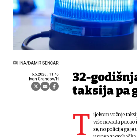
HINA/DAMIR SENČAR
32-godišnja
6.5.2026., 11:45
Ivan Grandov/H
taksija pa 
T
ijekom vožnje taks
više navrata pucao 
se, no policija ga je
uprava zagrebačka.