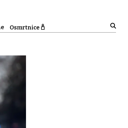
ne
Osmrtnice