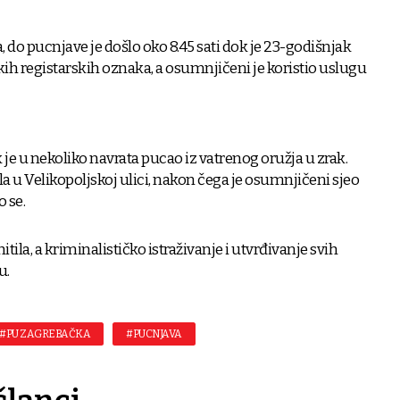
do pucnjave je došlo oko 8.45 sati dok je 23-godišnjak
ih registarskih oznaka, a osumnjičeni je koristio uslugu
je u nekoliko navrata pucao iz vatrenog oružja u zrak.
ila u Velikopoljskoj ulici, nakon čega je osumnjičeni sjeo
o se.
hitila, a kriminalističko istraživanje i utvrđivanje svih
u.
#PU ZAGREBAČKA
#PUCNJAVA