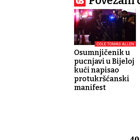
Povezani 
COLE TOMAS ALLEN
Osumnjičenik u
pucnjavi u Bijeloj
kući napisao
protukršćanski
manifest