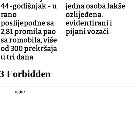
44-godišnjak - u
jedna osoba lakše
rano
ozlijeđena,
poslijepodne sa
evidentirani i
2,81 promila pao
pijani vozači
sa romobila, više
od 300 prekršaja
u tri dana