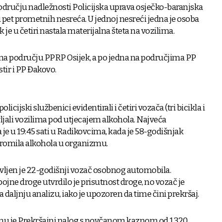
odručju nadležnosti Policijska uprava osječko-baranjska
u pet prometnih nesreća. U jednoj nesreći jedna je osoba
k je u četiri nastala materijalna šteta na vozilima.
 na području PPRP Osijek, a po jedna na područjima PP
tir i PP Đakovo.
cijski službenici evidentirali i četiri vozača (tri bicikla i
vljali vozilima pod utjecajem alkohola. Najveća
je u 19:45 sati u Radikovcima, kada je 58-godišnjak
 promila alkohola u organizmu.
tavljen je 22-godišnji vozač osobnog automobila.
ojne droge utvrdilo je prisutnost droge, no vozač je
a daljnju analizu, iako je upozoren da time čini prekršaj.
 mu je Prekršajni nalog s novčanom kaznom od 1.320