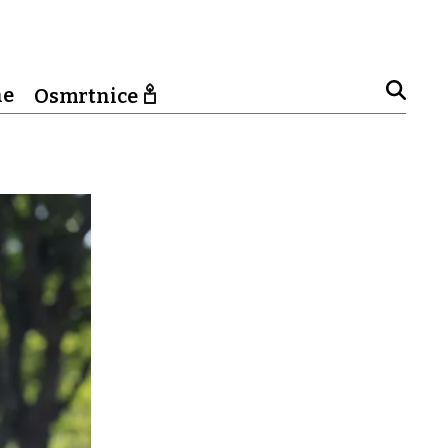
ne
Osmrtnice