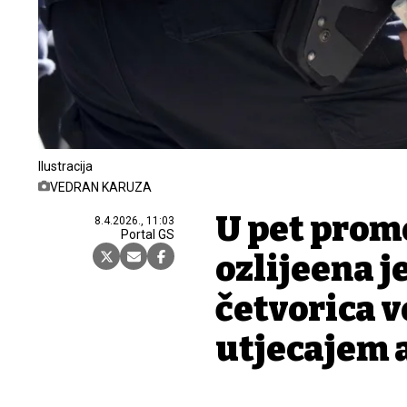
Ilustracija
VEDRAN KARUZA
U pet prom
8.4.2026., 11:03
Portal GS
ozlijeđena 
četvorica 
utjecajem a