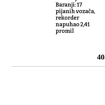
Baranji: 17
pijanih vozača,
rekorder
napuhao 2,41
promil