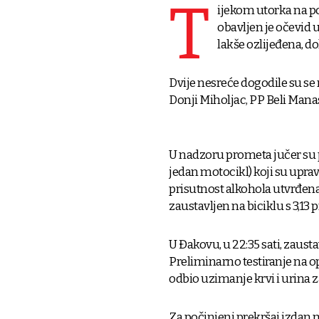
T
ijekom utorka na p
obavljen je očevid 
lakše ozlijeđena, do
Dvije nesreće dogodile su se
Donji Miholjac, PP Beli Manas
U nadzoru prometa jučer su poli
jedan motocikl) koji su upra
prisutnost alkohola utvrđena 
zaustavljen na biciklu s 3,13
U Đakovu, u 22:35 sati, zaus
Preliminarno testiranje na op
odbio uzimanje krvi i urina z
Za počinjeni prekršaj izdan