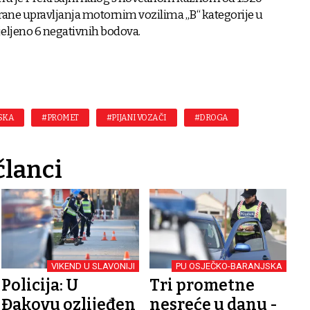
ane upravljanja motornim vozilima „B“ kategorije u
jeljeno 6 negativnih bodova.
SKA
#PROMET
#PIJANI VOZAČI
#DROGA
članci
VIKEND U SLAVONIJI
PU OSJEČKO-BARANJSKA
Policija: U
Tri prometne
Đakovu ozlijeđen
nesreće u danu -