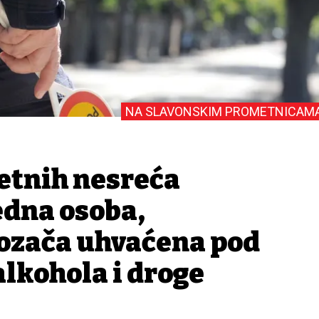
NA SLAVONSKIM PROMETNICAM
etnih nesreća
jedna osoba,
vozača uhvaćena pod
lkohola i droge