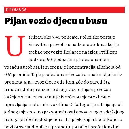
PITOMAČA
Pijan vozio djecu u busu
U
srijedu oko 7.40 policajci Policijske postaje
Virovitica proveli su nadzor autobusa koji je
trebao prevoziti školarce na izlet. Prilikom
nadzora 50-godišnjem profesionalnom
vozaču autobusa izmjerena je koncentracija alkohola od
0,61 promila. Taj je profesionalni vozač odmah isključen iz
prometa, a prijevoz djece od Pitomače do odredišta
njihova izleta preuzeo je drugi vozač. Pijani je vozač
kažnjen s 390 eura te mu je izrečena mjera zabrane
upravljanja motornim vozilima D-kategorije u trajanju od
jednog mjeseca. Po pravomoćnosti obaveznog prekršajnog
naloga bit će mu dodijeljena i tri prekršajna boda. Policija
poziva sve sudionike u prometu, pa tako i profesionalne