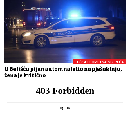
TEŠKA PROMETNA NESREĆA
U Belišću pijan autom naletio na pješakinju,
žena je kritično