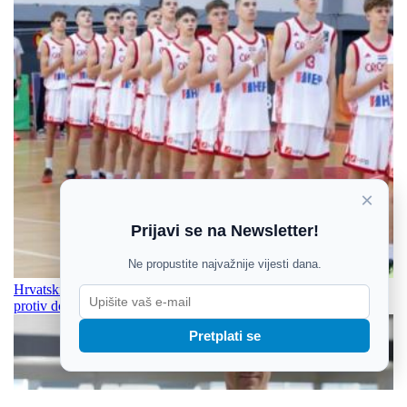
×
Prijavi se na Newsletter!
Ne propustite najvažnije vijesti dana.
Hrvatski kadeti nastavili s dominacijom, preko stotke su igrali i
protiv domaćina
Pretplati se