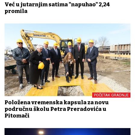
Već u jutarnjim satima "napuhao" 2,24
promila
POČETAK GRADNJE
Položena vremenska kapsula za novu
područnu školu Petra Preradovića u
Pitomači