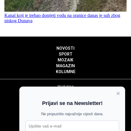
Kanal koji je trebao donijeti vodu na oranice danas je suh zbog
niskog Dunava
NOVOSTI
SPORT
MOZAIK
MAGAZIN
KOLUMNE
Marketing
×
Politika privatnosti
Politika kolačića
Prijavi se na Newsletter!
Impressum
Pravila prenošenja sadržaja
Ne propustite najvažnije vijesti dana.
Pravila komentiranja
Agroglas