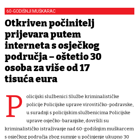
60-GODIŠNJI MUŠKARAC
Otkriven počinitelj
prijevara putem
interneta s osječkog
područja – oštetio 30
osoba za više od 17
tisuća eura
P
olicijski službenici Službe kriminalističke
policije Policijske uprave virovitičko-podravske,
u suradnji s policijskim službenicima Policijske
uprave osječko-baranjske, dovršili su
kriminalističko istraživanje nad 60-godišnjim muškarcem
s osječkog područja zbog sumnje u počinjenje ukupno 30