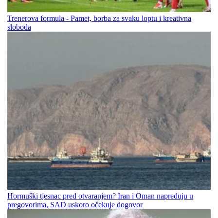
Trenerova formula - Pamet, borba za svaku loptu i kreativna
sloboda
Hormuški tjesnac pred otvaranjem? Iran i Oman napreduju u
pregovorima, SAD uskoro očekuje dogovor