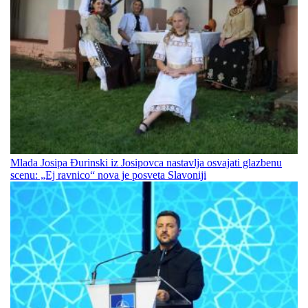
Mlada Josipa Đurinski iz Josipovca nastavlja osvajati glazbenu
scenu: „Ej ravnico“ nova je posveta Slavoniji