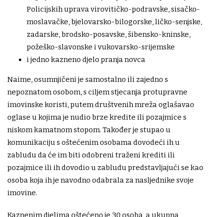
Policijskih uprava virovitičko-podravske, sisačko-
moslavačke, bjelovarsko-bilogorske, ličko-senjske,
zadarske, brodsko-posavske, šibensko-kninske,
požeško-slavonske i vukovarsko-srijemske
i jedno kazneno djelo pranja novca
Naime, osumnjičeni je samostalno ili zajedno s
nepoznatom osobom, s ciljem stjecanja protupravne
imovinske koristi, putem društvenih mreža oglašavao
oglase u kojima je nudio brze kredite ili pozajmice s
niskom kamatnom stopom. Također je stupao u
komunikaciju s oštećenim osobama dovodeći ih u
zabludu da će im biti odobreni traženi krediti ili
pozajmice ili ih dovodio u zabludu predstavljajući se kao
osoba koja ih je navodno odabrala za nasljednike svoje
imovine.
Kaznenim djelima oštećeno je 30 osoba, a ukupna