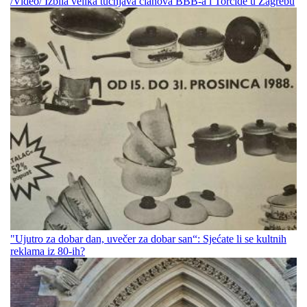
/Video/ Izbila velika tučnjava članova BBB-a i Torcide u Zagrebu
"Ujutro za dobar dan, uvečer za dobar san“: Sjećate li se kultnih
reklama iz 80-ih?