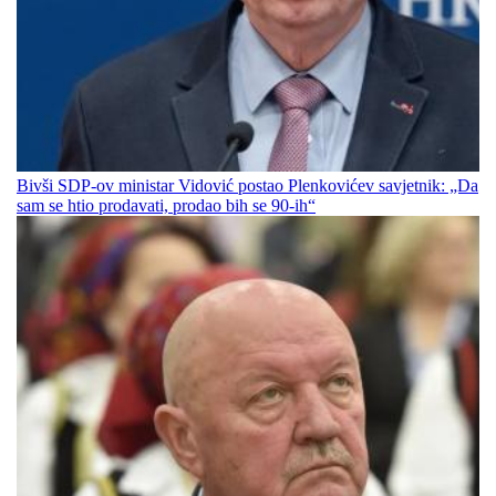
Bivši SDP-ov ministar Vidović postao Plenkovićev savjetnik: „Da
sam se htio prodavati, prodao bih se 90-ih“