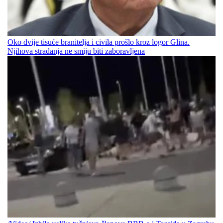
Oko dvije tisuće branitelja i civila prošlo kroz logor Glina.
Njihova stradanja ne smiju biti zaboravljena