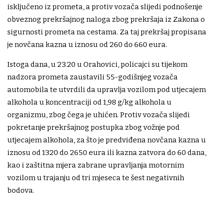
isključeno iz prometa, a protiv vozača slijedi podnošenje
obveznog prekršajnog naloga zbog prekršaja iz Zakona o
sigurnosti prometa na cestama. Za taj prekršaj propisana
je novčana kazna u iznosu od 260 do 660 eura.
Istoga dana, u 23.20 u Orahovici, policajci su tijekom
nadzora prometa zaustavili 55-godišnjeg vozača
automobila te utvrdili da upravlja vozilom pod utjecajem
alkohola u koncentraciji od 1,98 g/kg alkohola u
organizmu, zbog čega je uhićen. Protiv vozača slijedi
pokretanje prekršajnog postupka zbog vožnje pod
utjecajem alkohola, za što je predviđena novčana kazna u
iznosu od 1320 do 2650 eura ili kazna zatvora do 60 dana,
kao i zaštitna mjera zabrane upravljanja motornim
vozilom u trajanju od tri mjeseca te šest negativnih
bodova.