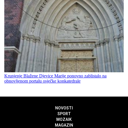
Krunjenje Blažene Djevice Marije ponovno zablistalo na
obnovljenom portalu osječke konkatedrale
NOVOSTI
SPORT
MOZAIK
MAGAZIN