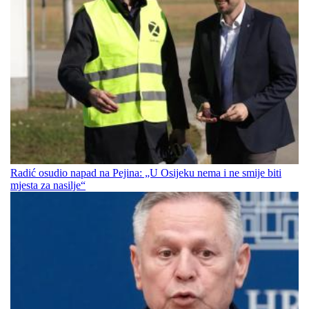
Radić osudio napad na Pejina: „U Osijeku nema i ne smije biti
mjesta za nasilje“