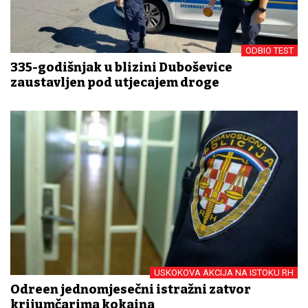
ODBIO TEST
335-godišnjak u blizini Duboševice
zaustavljen pod utjecajem droge
USKOKOVA AKCIJA NA ISTOKU RH
Određen jednomjesečni istražni zatvor
krijumčarima kokaina