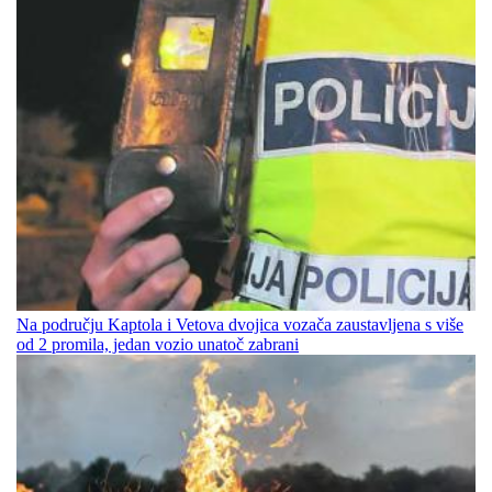
Na području Kaptola i Vetova dvojica vozača zaustavljena s više
od 2 promila, jedan vozio unatoč zabrani