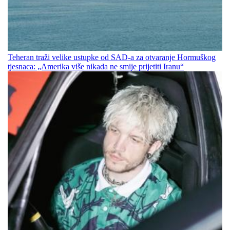
Teheran traži velike ustupke od SAD-a za otvaranje Hormuškog
tjesnaca: „Amerika više nikada ne smije prijetiti Iranu“