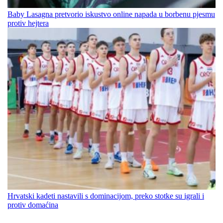
Baby Lasagna pretvorio iskustvo online napada u borbenu pjesmu
protiv hejtera
Hrvatski kadeti nastavili s dominacijom, preko stotke su igrali i
protiv domaćina