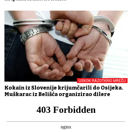
USKOK RAZOTKRIO MREŽU
Kokain iz Slovenije krijumčarili do Osijeka.
Muškarac iz Belišća organizirao dilere