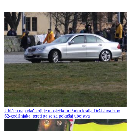
Uhićen napadač koji je u osječkom Parku kralja Držislava izbo
62-godišnjaka, tereti ga se za pokušaj ubojstva