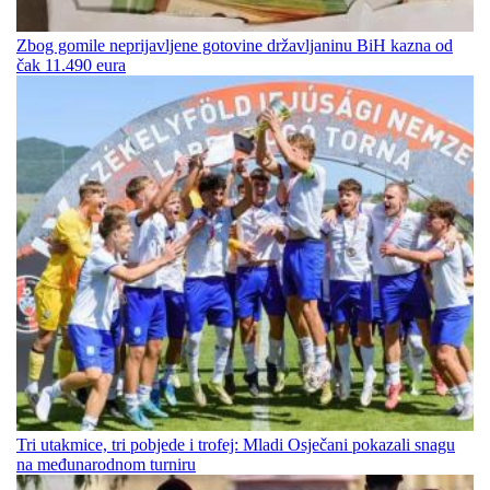
Zbog gomile neprijavljene gotovine državljaninu BiH kazna od
čak 11.490 eura
Tri utakmice, tri pobjede i trofej: Mladi Osječani pokazali snagu
na međunarodnom turniru