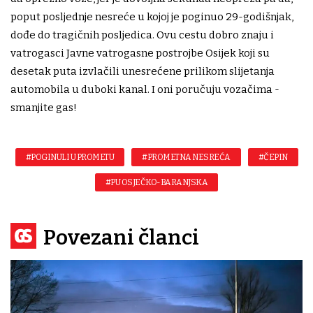
poput posljednje nesreće u kojoj je poginuo 29-godišnjak,
dođe do tragičnih posljedica. Ovu cestu dobro znaju i
vatrogasci Javne vatrogasne postrojbe Osijek koji su
desetak puta izvlačili unesrećene prilikom slijetanja
automobila u duboki kanal. I oni poručuju vozačima -
smanjite gas!
#POGINULI U PROMETU
#PROMETNA NESREĆA
#ČEPIN
#PU OSJEČKO-BARANJSKA
Povezani članci