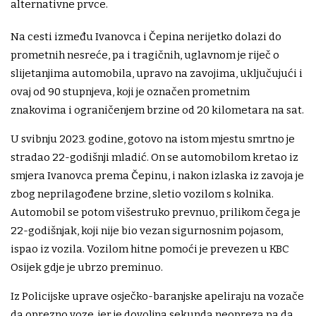
alternativne prvce.
Na cesti između Ivanovca i Čepina nerijetko dolazi do
prometnih nesreće, pa i tragičnih, uglavnom je riječ o
slijetanjima automobila, upravo na zavojima, uključujući i
ovaj od 90 stupnjeva, koji je označen prometnim
znakovima i ograničenjem brzine od 20 kilometara na sat.
U svibnju 2023. godine, gotovo na istom mjestu smrtno je
stradao 22-godišnji mladić. On se automobilom kretao iz
smjera Ivanovca prema Čepinu, i nakon izlaska iz zavoja je
zbog neprilagođene brzine, sletio vozilom s kolnika.
Automobil se potom višestruko prevnuo, prilikom čega je
22-godišnjak, koji nije bio vezan sigurnosnim pojasom,
ispao iz vozila. Vozilom hitne pomoći je prevezen u KBC
Osijek gdje je ubrzo preminuo.
Iz Policijske uprave osječko-baranjske apeliraju na vozače
da oprezno voze, jer je dovoljna sekunda neopreza pa da,