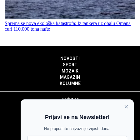
Sprema se nova ekološka katastrofa: Iz tankera uz obalu Omana
curi 110.000 tona nafte
NOVOSTI
SPORT
MOZAIK
MAGAZIN
KOLUMNE
Marketing
×
Politika privatnosti
Politika kolačića
Prijavi se na Newsletter!
Impressum
Pravila prenošenja sadržaja
Ne propustite najvažnije vijesti dana.
Pravila komentiranja
Agroglas