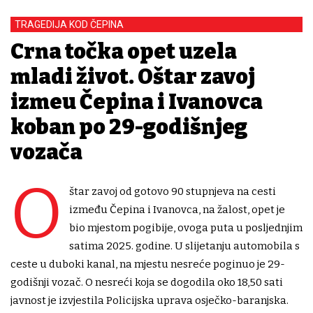
TRAGEDIJA KOD ČEPINA
Crna točka opet uzela
mladi život. Oštar zavoj
između Čepina i Ivanovca
koban po 29-godišnjeg
vozača
O
štar zavoj od gotovo 90 stupnjeva na cesti
između Čepina i Ivanovca, na žalost, opet je
bio mjestom pogibije, ovoga puta u posljednjim
satima 2025. godine. U slijetanju automobila s
ceste u duboki kanal, na mjestu nesreće poginuo je 29-
godišnji vozač. O nesreći koja se dogodila oko 18,50 sati
javnost je izvjestila Policijska uprava osječko-baranjska.