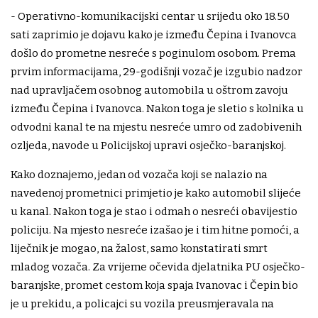
- Operativno-komunikacijski centar u srijedu oko 18.50
sati zaprimio je dojavu kako je između Čepina i Ivanovca
došlo do prometne nesreće s poginulom osobom. Prema
prvim informacijama, 29-godišnji vozač je izgubio nadzor
nad upravljačem osobnog automobila u oštrom zavoju
između Čepina i Ivanovca. Nakon toga je sletio s kolnika u
odvodni kanal te na mjestu nesreće umro od zadobivenih
ozljeda, navode u Policijskoj upravi osječko-baranjskoj.
Kako doznajemo, jedan od vozača koji se nalazio na
navedenoj prometnici primjetio je kako automobil slijeće
u kanal. Nakon toga je stao i odmah o nesreći obavijestio
policiju. Na mjesto nesreće izašao je i tim hitne pomoći, a
liječnik je mogao, na žalost, samo konstatirati smrt
mladog vozača. Za vrijeme očevida djelatnika PU osječko-
baranjske, promet cestom koja spaja Ivanovac i Čepin bio
je u prekidu, a policajci su vozila preusmjeravala na