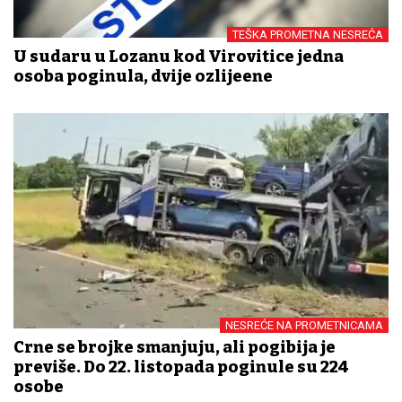
TEŠKA PROMETNA NESREĆA
U sudaru u Lozanu kod Virovitice jedna
osoba poginula, dvije ozlijeđene
NESREĆE NA PROMETNICAMA
Crne se brojke smanjuju, ali pogibija je
previše. Do 22. listopada poginule su 224
osobe