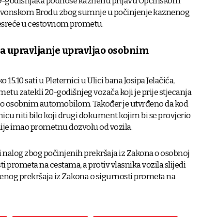
v 49-godišnjaka podnose kaznenu prijavu Općinskom
lavonskom Brodu zbog sumnje u počinjenje kaznenog
nesreće u cestovnom prometu.
na upravljanje upravljao osobnim
 15.10 sati u Pleternici u Ulici bana Josipa Jelačića,
ometu zatekli 20-godišnjeg vozača koji je prije stjecanja
jao osobnim automobilom. Također je utvrđeno da kod
icu niti bilo koji drugi dokument kojim bi se provjerio
 nije imao prometnu dozvolu od vozila.
ni nalog zbog počinjenih prekršaja iz Zakona o osobnoj
ti prometa na cestama, a protiv vlasnika vozila slijedi
jenog prekršaja iz Zakona o sigurnosti prometa na