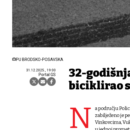
PU BRODSKO-POSAVSKA
32-godišnj
31.12.2025., 19:00
Portal GS
biciklirao 
N
a području Polic
zabilježeno je p
Vinkovcima, Vuko
u jednoj prometn