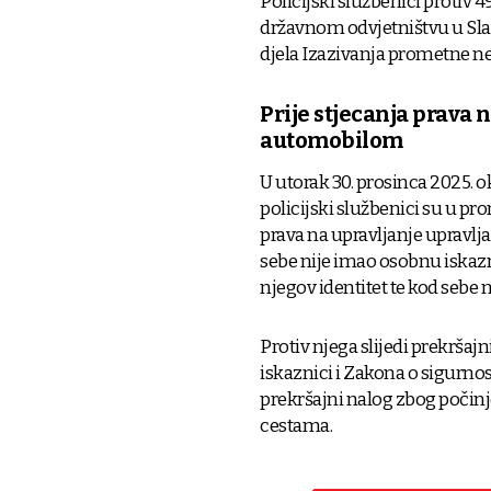
Policijski službenici proti
državnom odvjetništvu u S
djela Izazivanja prometne 
Prije stjecanja prava 
automobilom
U utorak 30. prosinca 2025. oko
policijski službenici su u pr
prava na upravljanje upravl
sebe nije imao osobnu iskazn
njegov identitet te kod sebe
Protiv njega slijedi prekršaj
iskaznici i Zakona o sigurnos
prekršajni nalog zbog počin
cestama.