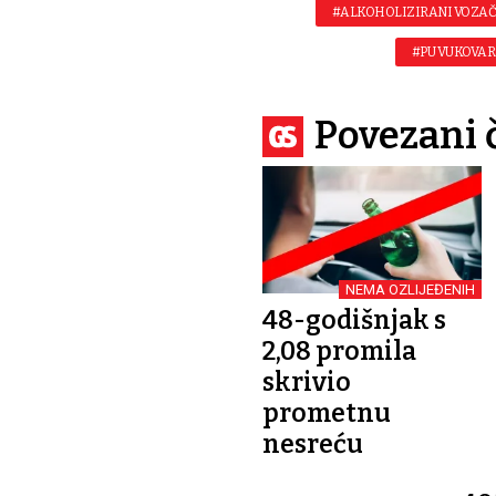
#ALKOHOLIZIRANI VOZAČ
#PU VUKOVAR
Povezani 
NEMA OZLIJEĐENIH
48-godišnjak s
2,08 promila
skrivio
prometnu
nesreću