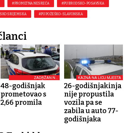
#PROMETNA NESREĆA
#PU BRODSKO-POSAVSKA
SKO SRIJEMSKA
#PU POŽEŠKO-SLAVONSKA
članci
ZADRŽAN NA
KAZNA NA LICU MJESTA
TRIJEŽNJENJU
48-godišnjak
26-godišnjakinja
prometovao s
nije propustila
2,66 promila
vozila pa se
zabila u auto 77-
godišnjaka