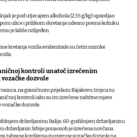
šnjak je pod utjecajem alkohola (2,55 g/kg) upravljao
pom ulice i prilikom skretanja udesno prema kolniku
emu je lakše ozlijeđen.
ne kretanja vozila evidentirale su četiri snimke
ozila.
raničnoj kontroli unatoč izrečenim
 vozačke dozvole
sinca, na graničnom prijelazu Bajakovo, trojica su
aničnoj kontroli iako su im izrečene zaštitne mjere
 vozačke dozvole.
šnjem državljaninu Italije, 60-godišnjem državljaninu
jem državljanin Srbije ponaosob je izrečena novčana
jera zabrane korištenja inozemne vozačke dozvole na