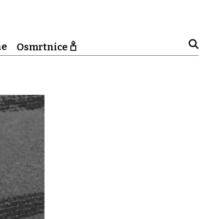
ne
Osmrtnice