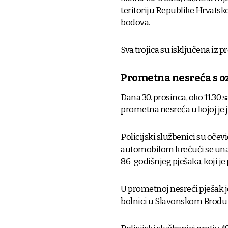
teritoriju Republike Hrvatske
bodova.
Sva trojica su isključena iz 
Prometna nesreća s 
Dana 30. prosinca, oko 11.30 s
prometna nesreća u kojoj je 
Policijski službenici su očev
automobilom krećući se unatr
86-godišnjeg pješaka, koji je
U prometnoj nesreći pješak j
bolnici u Slavonskom Brodu g