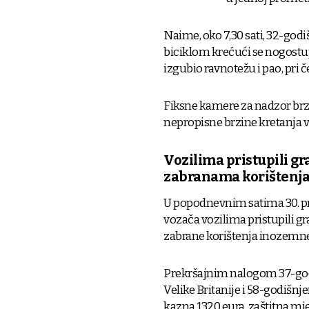
Naime, oko 7,30 sati, 32-godi
biciklom krećući se nogostu
izgubio ravnotežu i pao, pri č
Fiksne kamere za nadzor brzi
nepropisne brzine kretanja v
Vozilima pristupili g
zabranama korištenja
U popodnevnim satima 30. pro
vozača vozilima pristupili gr
zabrane korištenja inozemne
Prekršajnim nalogom 37-godi
Velike Britanije i 58-godišn
kazna 1320 eura, zaštitna m