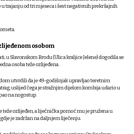
 u trajanju od tri mjeseca i šest negativnih prekršajnih
prometa.
ozlijeđenom osobom
ati, u Slavonskom Brodu (Ulica kraljice Jelene) dogodila se
jedna osoba teže ozlijeđena.
idom utvrdili da je 49-godišnjak upravljao teretnim
ag, uslijed čega je stražnjim dijelom kombija udario u
 pao na nogostup.
e teže ozlijeđen, a liječnička pomoć mu je pružena u
dje je zadržan na daljnjem liječenju.