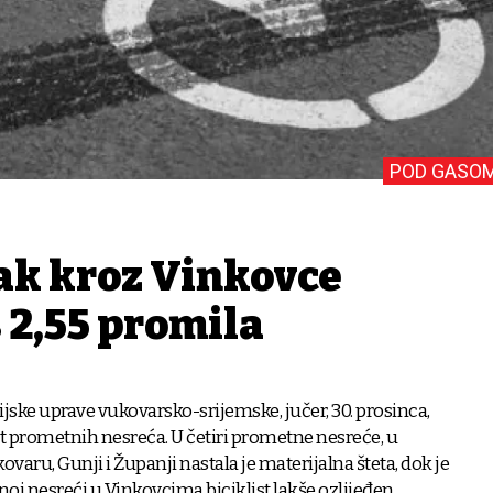
POD GASO
ak kroz Vinkovce
s 2,55 promila
ijske uprave vukovarsko-srijemske, jučer, 30. prosinca,
et prometnih nesreća. U četiri prometne nesreće, u
varu, Gunji i Županji nastala je materijalna šteta, dok je
oj nesreći u Vinkovcima biciklist lakše ozlijeđen.