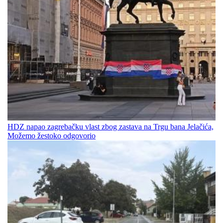
HDZ napao zagrebačku vlast zbog zastava na Trgu bana Jelačića,
Možemo žestoko odgovorio