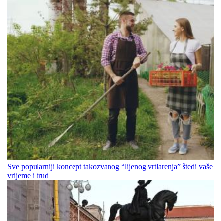
Sve popularniji koncept takozvanog “lijenog vrtlarenja” štedi vaše
vrijeme i trud