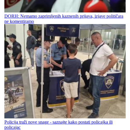
DORH: Nemamo zaprimljenih kaznenih prijava, izjave političara
ne komentiramo
Policija traži nove snage - saznajte kako postati policajka ili
policajac