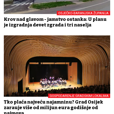
OSJEČKO-BARANJSKA ŽUPANIJA
Krov nad glavom - jamstvo ostanka: U planu
je izgradnja devet zgrada i tri naselja
GOSPODARENJE GRADSKIM LOKALIMA
Tko plaća najveću najamninu? Grad Osijek
zarađuje više od milijun eura godišnje od
najmova