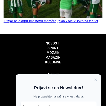
Dinjar na okupu ima novu momčad, plan - biti visoko na tablici
NOVOSTI
SPORT
MOZAIK
MAGAZIN
KOLUMNE
Marketing
×
Politika privatnosti
Politika kolačića
Prijavi se na Newsletter!
Impressum
Pravila prenošenja sadržaja
Ne propustite najvažnije vijesti dana.
Pravila komentiranja
Agroglas