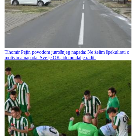
Tihomir Pejin povodom jutrošnjeg napada: Ne želim špekulirati o
motivima napada. Sve je OK, idemo dalje raditi