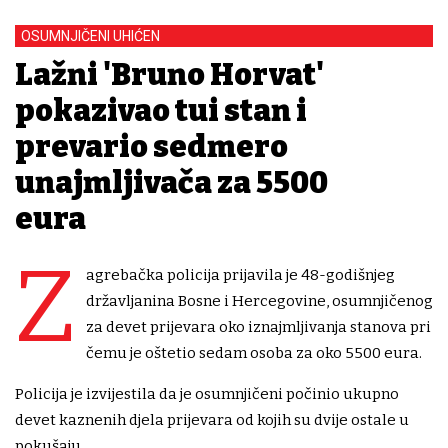
OSUMNJIČENI UHIĆEN
Lažni 'Bruno Horvat'
pokazivao tuđi stan i
prevario sedmero
unajmljivača za 5500
eura
Z
agrebačka policija prijavila je 48-godišnjeg
državljanina Bosne i Hercegovine, osumnjičenog
za devet prijevara oko iznajmljivanja stanova pri
čemu je oštetio sedam osoba za oko 5500 eura.
Policija je izvijestila da je osumnjičeni počinio ukupno
devet kaznenih djela prijevara od kojih su dvije ostale u
pokušaju.