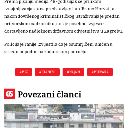
Prema pisanju medija, 48-godišnjak se prilikom
iznajmljivanja stana predstavljao kao 'Bruno Horvat', a
nakon dovršenog kriminalističkog istraživanja je predan
pritvorskom nadzorniku, dok je posebno izvješće
dostavljeno nadležnom državnom odvjetništvu u Zagrebu.
Policija je ranije izvijestila da je osumnjičeni uhićen u
srijedu popodne na zadarskom području.
#PUZ
#STANOVI
#NAJAM
#PREVARA
Povezani članci