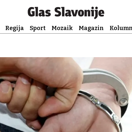
Regija
Sport
Mozaik
Magazin
Kolum