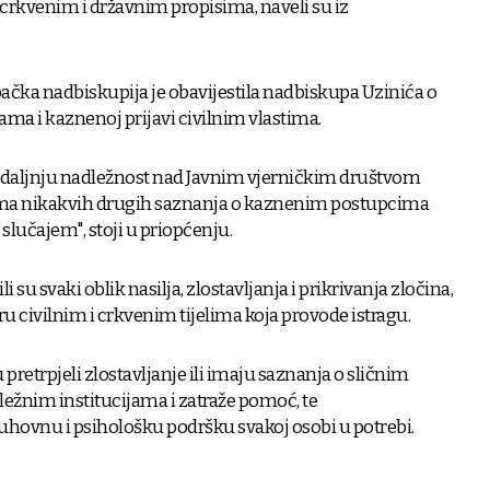
rkvenim i državnim propisima, naveli su iz
ačka nadbiskupija je obavijestila nadbiskupa Uzinića o
 i kaznenoj prijavi civilnim vlastima.
 daljnju nadležnost nad Javnim vjerničkim društvom
ema nikakvih drugih saznanja o kaznenim postupcima
m slučajem", stoji u priopćenju.
 su svaki oblik nasilja, zlostavljanja i prikrivanja zločina,
ru civilnim i crkvenim tijelima koja provode istragu.
u pretrpjeli zlostavljanje ili imaju saznanja o sličnim
ležnim institucijama i zatraže pomoć, te
uhovnu i psihološku podršku svakoj osobi u potrebi.