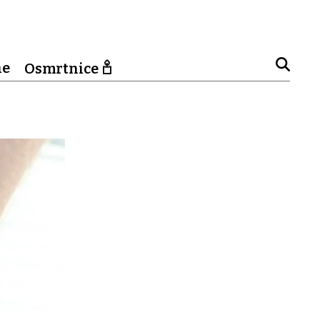
ne
Osmrtnice