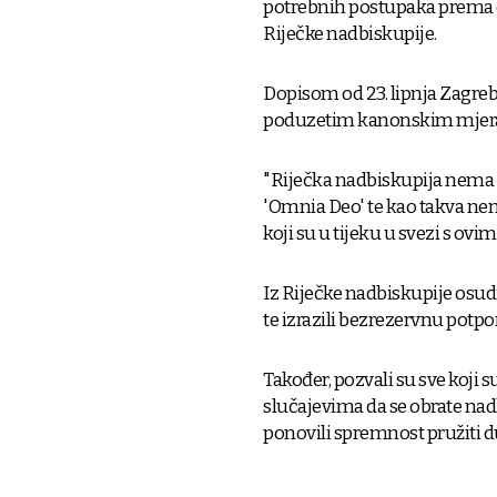
potrebnih postupaka prema c
Riječke nadbiskupije.
Dopisom od 23. lipnja Zagreb
poduzetim kanonskim mjerama
"Riječka nadbiskupija nema
'Omnia Deo' te kao takva n
koji su u tijeku u svezi s ovi
Iz Riječke nadbiskupije osudili
te izrazili bezrezervnu potpo
Također, pozvali su sve koji s
slučajevima da se obrate nad
ponovili spremnost pružiti d