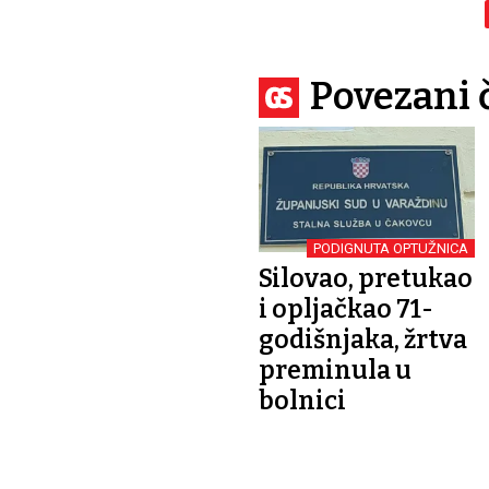
Povezani 
PODIGNUTA OPTUŽNICA
Silovao, pretukao
i opljačkao 71-
godišnjaka, žrtva
preminula u
bolnici