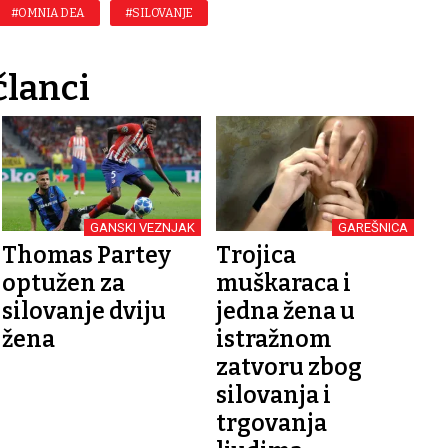
#OMNIA DEA
#SILOVANJE
članci
GANSKI VEZNJAK
GAREŠNICA
Thomas Partey
Trojica
optužen za
muškaraca i
silovanje dviju
jedna žena u
žena
istražnom
zatvoru zbog
silovanja i
trgovanja