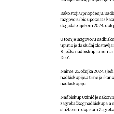
Kako stoji u priopćenju, nad
razgovoru bio upoznat s kaz
događale tijekom 2024., dok j
U tom je razgovoru nadbiskup
uputio je da slučaj zlostavlja
Riječka nadbiskupija nema 
Deo".
Naime, 23. ožujka 2024. sjed
nadbiskupije, a time je i k
nadbiskupiju.
Nadbiskup Uzinić je nakon 
zagrebačkog nadbiskupa, a na
službenim dopisom Zagrebač