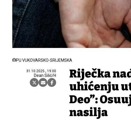
PU VUKOVARSKO-SRIJEMSKA
Riječka na
31.10.2025., 19:00
Dean Silić/H
uhićenju u
Deo”: Osuđu
nasilja