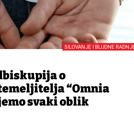
SILOVANJE I BLUDNE RADNJ
dbiskupija o
temeljitelja “Omnia
jemo svaki oblik