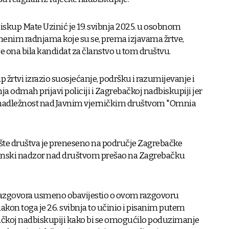
biskup Mate Uzinić je 19. svibnja 2025. u osobnom
nenim radnjama koje su se, prema izjavama žrtve,
e ona bila kandidat za članstvo u tom društvu.
 žrtvi izrazio suosjećanje, podršku i razumijevanje i
nja odmah prijavi policiji i Zagrebačkoj nadbiskupiji jer
nadležnost nad Javnim vjerničkim društvom "Omnia
ište društva je preneseno na područje Zagrebačke
anonski nadzor nad društvom prešao na Zagrebačku
razgovora usmeno obavijestio o ovom razgovoru
kon toga je 26. svibnja to učinio i pisanim putem
koj nadbiskupiji kako bi se omogućilo poduzimanje