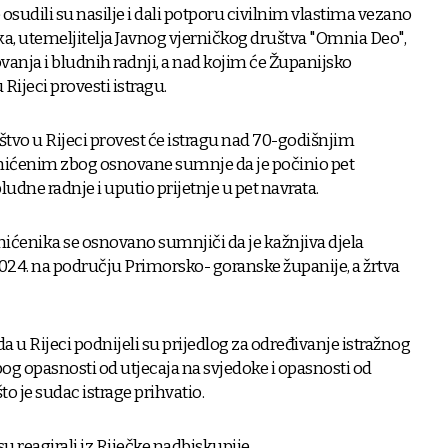
osudili su nasilje i dali potporu civilnim vlastima vezano
ka, utemeljitelja Javnog vjerničkog društva "Omnia Deo",
ovanja i bludnih radnji, a nad kojim će Županijsko
Rijeci provesti istragu.
tvo u Rijeci provest će istragu nad 70-godišnjim
hićenim zbog osnovane sumnje da je počinio pet
bludne radnje i uputio prijetnje u pet navrata.
 uhićenika se osnovano sumnjiči da je kažnjiva djela
2024. na području Primorsko- goranske županije, a žrtva
 u Rijeci podnijeli su prijedlog za određivanje istražnog
bog opasnosti od utjecaja na svjedoke i opasnosti od
to je sudac istrage prihvatio.
su reagirali iz Riječke nadbiskupije.