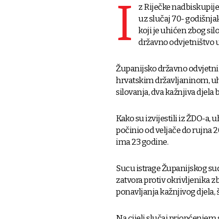
I
z Riječke nadbiskupije 
uz slučaj 70- godišnja
koji je uhićen zbog sil
državno odvjetništvo u 
Županijsko državno odvjetniš
hrvatskim državljaninom, u
silovanja, dva kažnjiva djela 
Kako su izvijestili iz ŽDO-a,
počinio od veljače do rujna 
ima 23 godine.
Sucu istrage Županijskog suda
zatvora protiv okrivljenika z
ponavljanja kažnjivog djela, š
Na cijeli slučaj priopćenjem 