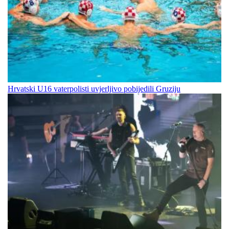
Hrvatski U16 vaterpolisti uvjerljivo pobijedili Gruziju