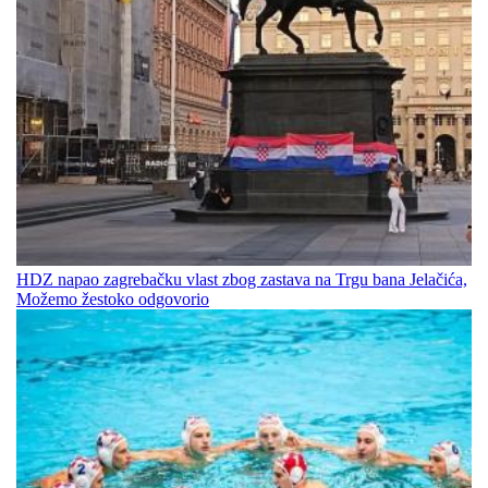
HDZ napao zagrebačku vlast zbog zastava na Trgu bana Jelačića,
Možemo žestoko odgovorio