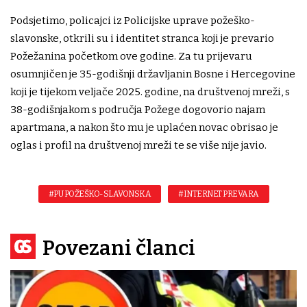
Podsjetimo, policajci iz Policijske uprave požeško-
slavonske, otkrili su i identitet stranca koji je prevario
Požežanina početkom ove godine. Za tu prijevaru
osumnjičen je 35-godišnji državljanin Bosne i Hercegovine
koji je tijekom veljače 2025. godine, na društvenoj mreži, s
38-godišnjakom s područja Požege dogovorio najam
apartmana, a nakon što mu je uplaćen novac obrisao je
oglas i profil na društvenoj mreži te se više nije javio.
#PU POŽEŠKO-SLAVONSKA
#INTERNET PREVARA
Povezani članci