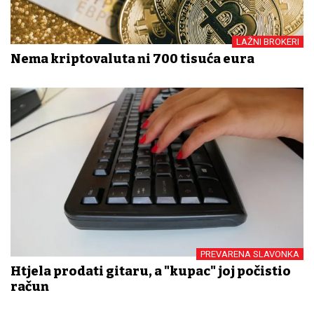
LAŽNI BROKERI
Nema kriptovaluta ni 700 tisuća eura
PREVARENA SLAVONKA
Htjela prodati gitaru, a "kupac" joj počistio
račun