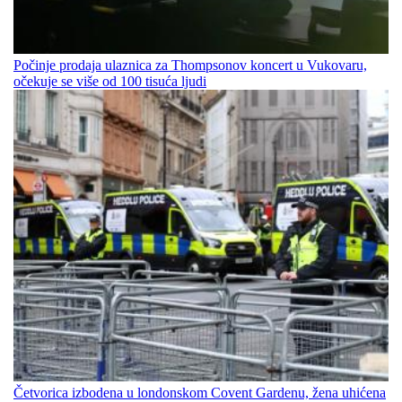
Počinje prodaja ulaznica za Thompsonov koncert u Vukovaru,
očekuje se više od 100 tisuća ljudi
Četvorica izbodena u londonskom Covent Gardenu, žena uhićena