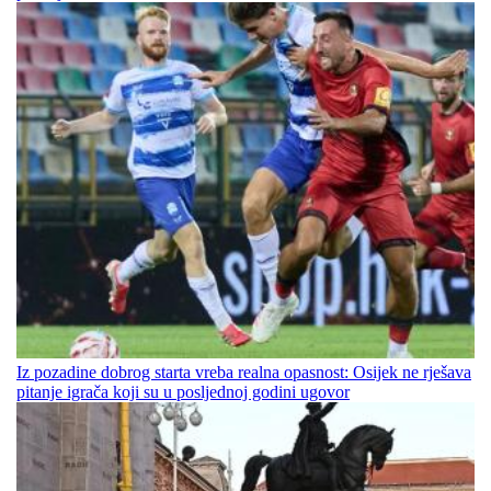
Iz pozadine dobrog starta vreba realna opasnost: Osijek ne rješava
pitanje igrača koji su u posljednoj godini ugovor