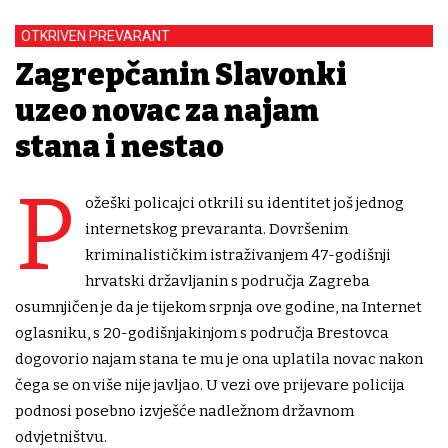
OTKRIVEN PREVARANT
Zagrepčanin Slavonki
uzeo novac za najam
stana i nestao
P
ožeški policajci otkrili su identitet još jednog
internetskog prevaranta. Dovršenim
kriminalističkim istraživanjem 47-godišnji
hrvatski državljanin s područja Zagreba
osumnjičen je da je tijekom srpnja ove godine, na Internet
oglasniku, s 20-godišnjakinjom s područja Brestovca
dogovorio najam stana te mu je ona uplatila novac nakon
čega se on više nije javljao. U vezi ove prijevare policija
podnosi posebno izvješće nadležnom državnom
odvjetništvu.