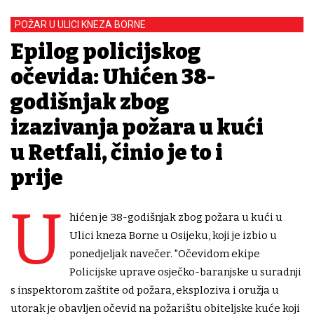
POŽAR U ULICI KNEZA BORNE
Epilog policijskog
očevida: Uhićen 38-
godišnjak zbog
izazivanja požara u kući
u Retfali, činio je to i
prije
U
hićen je 38-godišnjak zbog požara u kući u
Ulici kneza Borne u Osijeku, koji je izbio u
ponedjeljak navečer. "Očevidom ekipe
Policijske uprave osječko-baranjske u suradnji
s inspektorom zaštite od požara, eksploziva i oružja u
utorak je obavljen očevid na požarištu obiteljske kuće koji