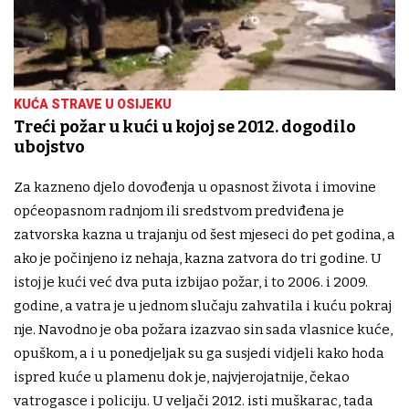
KUĆA STRAVE U OSIJEKU
Treći požar u kući u kojoj se 2012. dogodilo
ubojstvo
Za kazneno djelo dovođenja u opasnost života i imovine
općeopasnom radnjom ili sredstvom predviđena je
zatvorska kazna u trajanju od šest mjeseci do pet godina, a
ako je počinjeno iz nehaja, kazna zatvora do tri godine. U
istoj je kući već dva puta izbijao požar, i to 2006. i 2009.
godine, a vatra je u jednom slučaju zahvatila i kuću pokraj
nje. Navodno je oba požara izazvao sin sada vlasnice kuće,
opuškom, a i u ponedjeljak su ga susjedi vidjeli kako hoda
ispred kuće u plamenu dok je, najvjerojatnije, čekao
vatrogasce i policiju. U veljači 2012. isti muškarac, tada