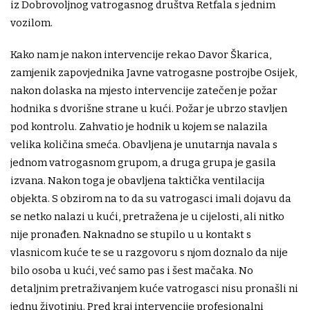
iz Dobrovoljnog vatrogasnog društva Retfala s jednim
vozilom.
Kako nam je nakon intervencije rekao Davor Škarica,
zamjenik zapovjednika Javne vatrogasne postrojbe Osijek,
nakon dolaska na mjesto intervencije zatečen je požar
hodnika s dvorišne strane u kući. Požar je ubrzo stavljen
pod kontrolu. Zahvatio je hodnik u kojem se nalazila
velika količina smeća. Obavljena je unutarnja navala s
jednom vatrogasnom grupom, a druga grupa je gasila
izvana. Nakon toga je obavljena taktička ventilacija
objekta. S obzirom na to da su vatrogasci imali dojavu da
se netko nalazi u kući, pretražena je u cijelosti, ali nitko
nije pronađen. Naknadno se stupilo u u kontakt s
vlasnicom kuće te se u razgovoru s njom doznalo da nije
bilo osoba u kući, već samo pas i šest mačaka. No
detaljnim pretraživanjem kuće vatrogasci nisu pronašli ni
jednu životinju. Pred kraj intervencije profesionalni