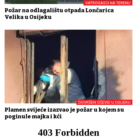
VATROGASCI NA TERENU
Požar na odlagalištu otpada Lončarica
Velika u Osijeku
DOVRŠEN OČEVID U OSIJEKU
Plamen svijeće izazvao je požar u kojem su
poginule majka i kći