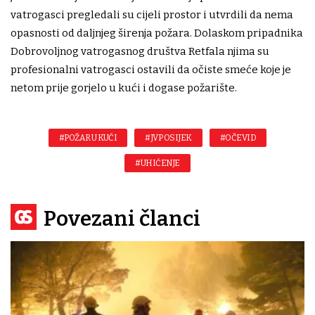
vatrogasci pregledali su cijeli prostor i utvrdili da nema
opasnosti od daljnjeg širenja požara. Dolaskom pripadnika
Dobrovoljnog vatrogasnog društva Retfala njima su
profesionalni vatrogasci ostavili da očiste smeće koje je
netom prije gorjelo u kući i dogase požarište.
#POŽAR U KUĆI
#JVP OSIJEK
#OČEVID
#UHIĆENJE
Povezani članci