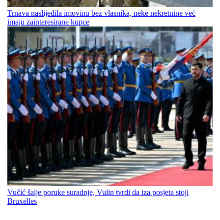
Trnava naslijedila imovinu bez vlasnika, neke nekretnine već
imaju zainteresirane kupce
Vučić šalje poruke suradnje, Vulin tvrdi da iza posjeta stoji
Bruxelles