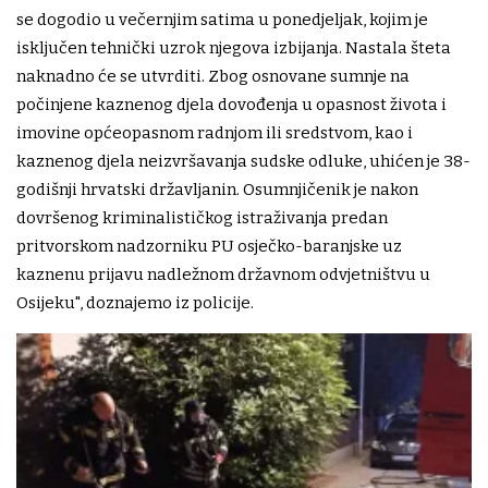
se dogodio u večernjim satima u ponedjeljak, kojim je
isključen tehnički uzrok njegova izbijanja. Nastala šteta
naknadno će se utvrditi. Zbog osnovane sumnje na
počinjene kaznenog djela dovođenja u opasnost života i
imovine općeopasnom radnjom ili sredstvom, kao i
kaznenog djela neizvršavanja sudske odluke, uhićen je 38-
godišnji hrvatski državljanin. Osumnjičenik je nakon
dovršenog kriminalističkog istraživanja predan
pritvorskom nadzorniku PU osječko-baranjske uz
kaznenu prijavu nadležnom državnom odvjetništvu u
Osijeku", doznajemo iz policije.