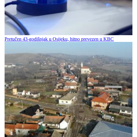
Pretučen 43-godišnjak u Osijeku, hitno prevezen u KBC