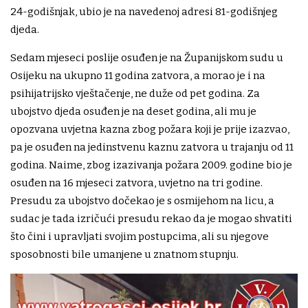
24-godišnjak, ubio je na navedenoj adresi 81-godišnjeg
djeda.
Sedam mjeseci poslije osuđen je na Županijskom sudu u
Osijeku na ukupno 11 godina zatvora, a morao je i na
psihijatrijsko vještačenje, ne duže od pet godina. Za
ubojstvo djeda osuđen je na deset godina, ali mu je
opozvana uvjetna kazna zbog požara koji je prije izazvao,
pa je osuđen na jedinstvenu kaznu zatvora u trajanju od 11
godina. Naime, zbog izazivanja požara 2009. godine bio je
osuđen na 16 mjeseci zatvora, uvjetno na tri godine.
Presudu za ubojstvo dočekao je s osmijehom na licu, a
sudac je tada izričući presudu rekao da je mogao shvatiti
što čini i upravljati svojim postupcima, ali su njegove
sposobnosti bile umanjene u znatnom stupnju.