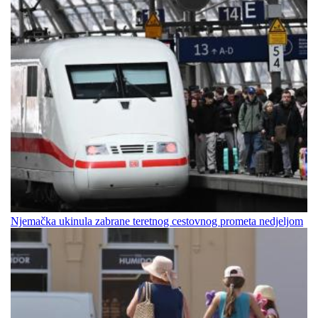
Njemačka ukinula zabrane teretnog cestovnog prometa nedjeljom