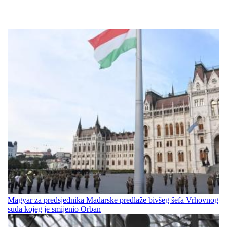
Magyar za predsjednika Mađarske predlaže bivšeg šefa Vrhovnog
suda kojeg je smijenio Orban