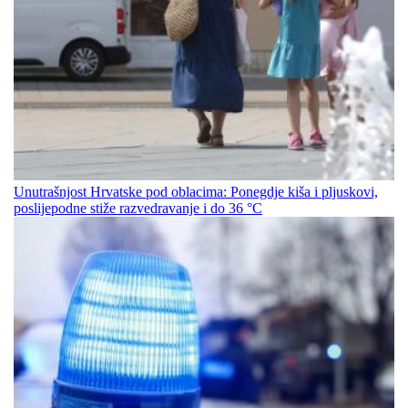
Unutrašnjost Hrvatske pod oblacima: Ponegdje kiša i pljuskovi,
poslijepodne stiže razvedravanje i do 36 °C