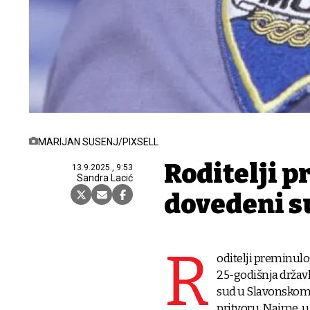
MARIJAN SUSENJ/PIXSELL
Roditelji 
13.9.2025., 9:53
Sandra Lacić
dovedeni s
R
oditelji preminulo
25-godišnja državl
sud u Slavonskom B
pritvoru. Naime, 