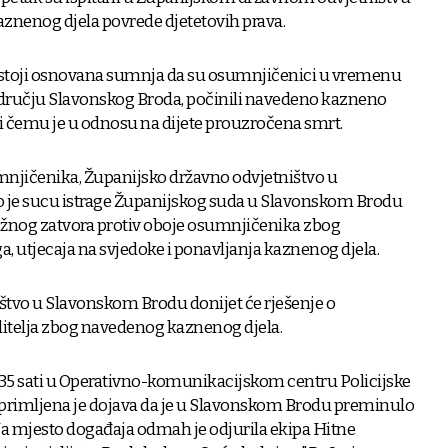
nenog djela povrede djetetovih prava.
ostoji osnovana sumnja da su osumnjičenici u vremenu
 području Slavonskog Broda, počinili navedeno kazneno
pri čemu je u odnosu na dijete prouzročena smrt.
mnjičenika, Županijsko državno odvjetništvo u
 je sucu istrage Županijskog suda u Slavonskom Brodu
ražnog zatvora protiv oboje osumnjičenika zbog
a, utjecaja na svjedoke i ponavljanja kaznenog djela.
štvo u Slavonskom Brodu donijet će rješenje o
ditelja zbog navedenog kaznenog djela.
.35 sati u Operativno-komunikacijskom centru Policijske
rimljena je dojava da je u Slavonskom Brodu preminulo
Na mjesto događaja odmah je odjurila ekipa Hitne