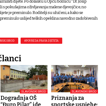
mirati dijete. Po dolasku u Opću bolnicu "Dr. Josip
ili s pokušajima oživljavanja malene djevojčice, no
ete je preminulo. Roditelji su uhićeni, a kako se
e preminulo uslijed teških opeklina navodno zadobivenih
NSKI BROD
#POVREDA PRAVA DJETETA
članci
SLAVONSKI BROD
SLAVONSKI BROD
Dogradnja OŠ
Priznanja za
“Đuro Pilar” ide
sportske uspjehe: