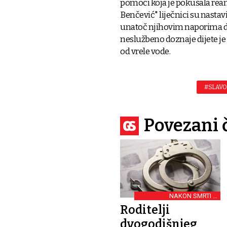
pomoći koja je pokušala reani
Benčević" liječnici su nastav
unatoč njihovim naporima dij
neslužbeno doznaje dijete j
od vrele vode.
#SLAVO
Povezani 
NAKON SMRTI U
SLAVONSKOM BRODU
Roditelji
dvogodišnjeg