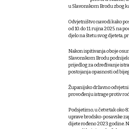
u Slavonskom Brodu zbog kaz
Odvjetništvo navodi kako p
od 10. do 11. rujna 2025. na
djelo na štetu svog djeteta, 
Nakon ispitivanja oboje osu
Slavonskom Brodu podnijelo
prijedlog za određivanje ist
postojanja opasnosti od bijeg
Županijsko državno odvjetni
provođenju istrage protiv ro
Podsjetimo, u četvrtak oko 8
uprave brodsko-posavske zap
dijete rođeno 2023. godine. 