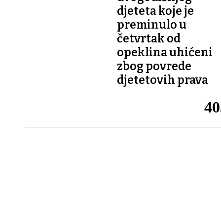
djeteta koje je
preminulo u
četvrtak od
opeklina uhićeni
zbog povrede
djetetovih prava