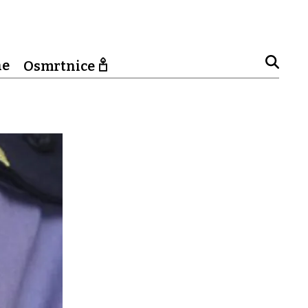
ne
Osmrtnice