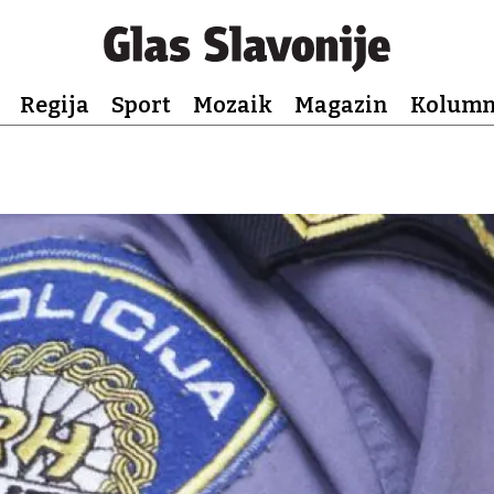
Regija
Sport
Mozaik
Magazin
Kolum