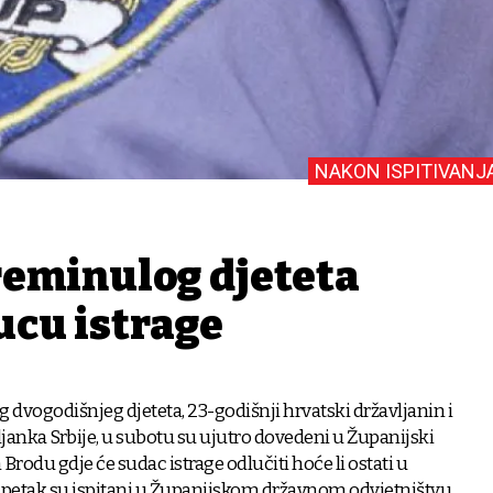
NAKON ISPITIVANJ
preminulog djeteta
ucu istrage
g dvogodišnjeg djeteta, 23-godišnji hrvatski državljanin i
janka Srbije, u subotu su ujutro dovedeni u Županijski
rodu gdje će sudac istrage odlučiti hoće li ostati u
u petak su ispitani u Županijskom državnom odvjetništvu