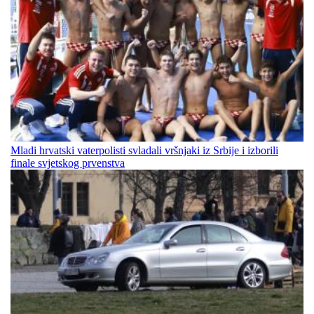
Mladi hrvatski vaterpolisti svladali vršnjaki iz Srbije i izborili
finale svjetskog prvenstva