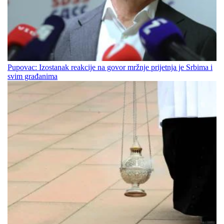
Pupovac: Izostanak reakcije na govor mržnje prijetnja je Srbima i
svim građanima