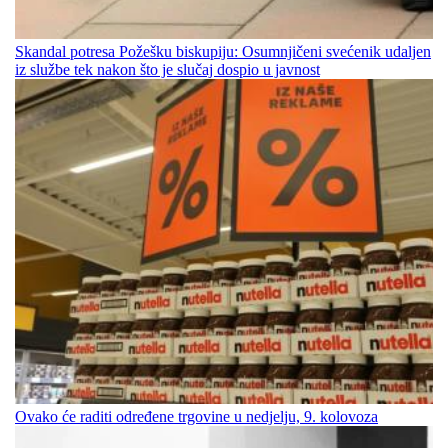
Skandal potresa Požešku biskupiju: Osumnjičeni svećenik udaljen
iz službe tek nakon što je slučaj dospio u javnost
Ovako će raditi određene trgovine u nedjelju, 9. kolovoza