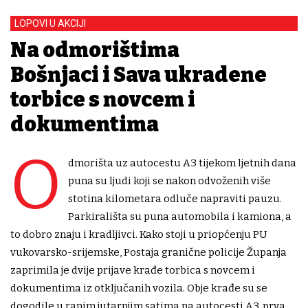
LOPOVI U AKCIJI
Na odmorištima
Bošnjaci i Sava ukradene
torbice s novcem i
dokumentima
O
dmorišta uz autocestu A3 tijekom ljetnih dana
puna su ljudi koji se nakon odvoženih više
stotina kilometara odluče napraviti pauzu.
Parkirališta su puna automobila i kamiona, a
to dobro znaju i kradljivci. Kako stoji u priopćenju PU
vukovarsko-srijemske, Postaja granične policije Županja
zaprimila je dvije prijave krađe torbica s novcem i
dokumentima iz otključanih vozila. Obje krađe su se
dogodile u ranim jutarnjim satima na autocesti A3, prva