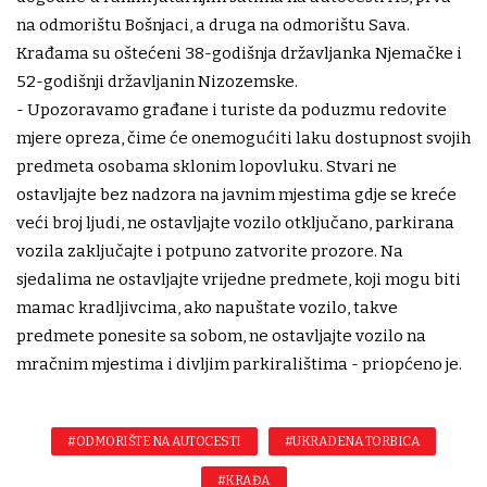
na odmorištu Bošnjaci, a druga na odmorištu Sava.
Krađama su oštećeni 38-godišnja državljanka Njemačke i
52-godišnji državljanin Nizozemske.
- Upozoravamo građane i turiste da poduzmu redovite
mjere opreza, čime će onemogućiti laku dostupnost svojih
predmeta osobama sklonim lopovluku. Stvari ne
ostavljajte bez nadzora na javnim mjestima gdje se kreće
veći broj ljudi, ne ostavljajte vozilo otključano, parkirana
vozila zaključajte i potpuno zatvorite prozore. Na
sjedalima ne ostavljajte vrijedne predmete, koji mogu biti
mamac kradljivcima, ako napuštate vozilo, takve
predmete ponesite sa sobom, ne ostavljajte vozilo na
mračnim mjestima i divljim parkiralištima - priopćeno je.
#ODMORIŠTE NA AUTOCESTI
#UKRADENA TORBICA
#KRAĐA