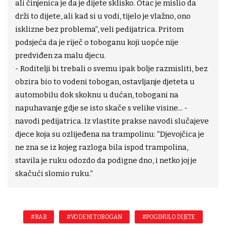
ali činjenica je da je dijete sklisko. Otac je mislio da
drži to dijete, ali kad si u vodi, tijelo je vlažno, ono
isklizne bez problema”, veli pedijatrica. Pritom
podsjeća da je riječ o toboganu koji uopće nije
predviđen za malu djecu.
- Roditelji bi trebali o svemu ipak bolje razmisliti, bez
obzira bio to vodeni tobogan, ostavljanje djeteta u
automobilu dok skoknu u dućan, tobogani na
napuhavanje gdje se isto skače s velike visine... -
navodi pedijatrica. Iz vlastite prakse navodi slučajeve
djece koja su ozlijeđena na trampolinu: “Djevojčica je
ne zna se iz kojeg razloga bila ispod trampolina,
stavila je ruku odozdo da podigne dno, i netko joj je
skačući slomio ruku.”
#RAB
#VODENI TOBOGAN
#POGINULO DIJETE