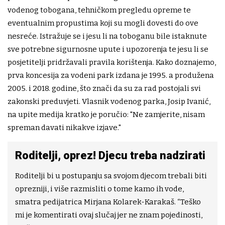
vodenog tobogana, tehničkom pregledu opreme te
eventualnim propustima koji su mogli dovesti do ove
nesreće. Istražuje se i jesu li na toboganu bile istaknute
sve potrebne sigurnosne upute i upozorenja te jesu li se
posjetitelji pridržavali pravila korištenja. Kako doznajemo,
prva koncesija za vodeni park izdana je 1995. a produžena
2005. i 2018. godine, što znači da su za rad postojali svi
zakonski preduvjeti. Vlasnik vodenog parka, Josip Ivanić,
na upite medija kratko je poručio: "Ne zamjerite, nisam
spreman davati nikakve izjave."
Roditelji, oprez! Djecu treba nadzirati
Roditelji bi u postupanju sa svojom djecom trebali biti
oprezniji, i više razmisliti o tome kamo ih vode,
smatra pedijatrica Mirjana Kolarek-Karakaš. “Teško
mi je komentirati ovaj slučaj jer ne znam pojedinosti,