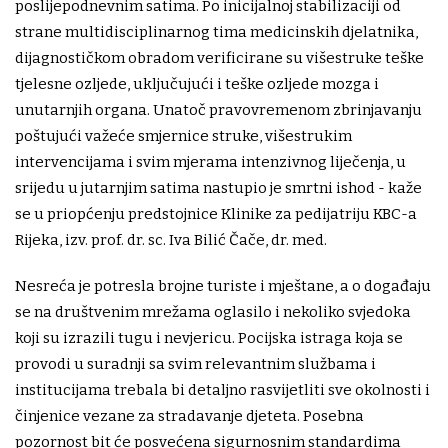
poslijepodnevnim satima. Po inicijalnoj stabilizaciji od
strane multidisciplinarnog tima medicinskih djelatnika,
dijagnostičkom obradom verificirane su višestruke teške
tjelesne ozljede, uključujući i teške ozljede mozga i
unutarnjih organa. Unatoč pravovremenom zbrinjavanju
poštujući važeće smjernice struke, višestrukim
intervencijama i svim mjerama intenzivnog liječenja, u
srijedu u jutarnjim satima nastupio je smrtni ishod - kaže
se u priopćenju predstojnice Klinike za pedijatriju KBC-a
Rijeka, izv. prof. dr. sc. Iva Bilić Čače, dr. med.
Nesreća je potresla brojne turiste i mještane, a o događaju
se na društvenim mrežama oglasilo i nekoliko svjedoka
koji su izrazili tugu i nevjericu. Pocijska istraga koja se
provodi u suradnji sa svim relevantnim službama i
institucijama trebala bi detaljno rasvijetliti sve okolnosti i
činjenice vezane za stradavanje djeteta. Posebna
pozornost bit će posvećena sigurnosnim standardima