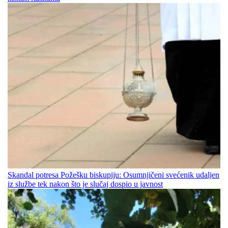
Skandal potresa Požešku biskupiju: Osumnjičeni svećenik udaljen
iz službe tek nakon što je slučaj dospio u javnost