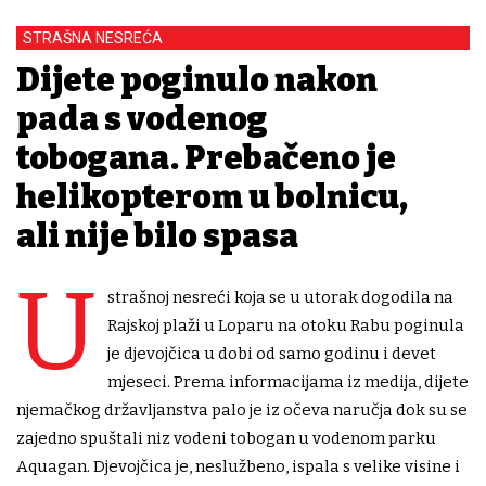
STRAŠNA NESREĆA
Dijete poginulo nakon
pada s vodenog
tobogana. Prebačeno je
helikopterom u bolnicu,
ali nije bilo spasa
U
strašnoj nesreći koja se u utorak dogodila na
Rajskoj plaži u Loparu na otoku Rabu poginula
je djevojčica u dobi od samo godinu i devet
mjeseci. Prema informacijama iz medija, dijete
njemačkog državljanstva palo je iz očeva naručja dok su se
zajedno spuštali niz vodeni tobogan u vodenom parku
Aquagan. Djevojčica je, neslužbeno, ispala s velike visine i