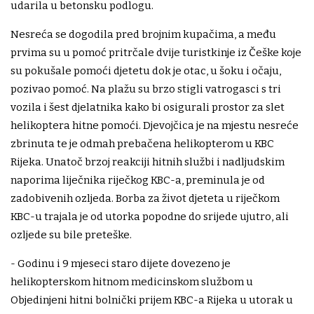
udarila u betonsku podlogu.
Nesreća se dogodila pred brojnim kupačima, a među
prvima su u pomoć pritrčale dvije turistkinje iz Češke koje
su pokušale pomoći djetetu dok je otac, u šoku i očaju,
pozivao pomoć. Na plažu su brzo stigli vatrogasci s tri
vozila i šest djelatnika kako bi osigurali prostor za slet
helikoptera hitne pomoći. Djevojčica je na mjestu nesreće
zbrinuta te je odmah prebačena helikopterom u KBC
Rijeka. Unatoč brzoj reakciji hitnih službi i nadljudskim
naporima liječnika riječkog KBC-a, preminula je od
zadobivenih ozljeda. Borba za život djeteta u riječkom
KBC-u trajala je od utorka popodne do srijede ujutro, ali
ozljede su bile preteške.
- Godinu i 9 mjeseci staro dijete dovezeno je
helikopterskom hitnom medicinskom službom u
Objedinjeni hitni bolnički prijem KBC-a Rijeka u utorak u