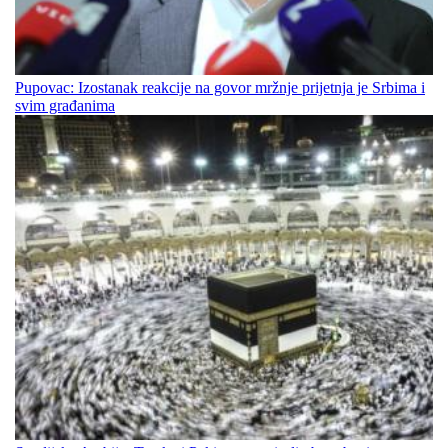
Pupovac: Izostanak reakcije na govor mržnje prijetnja je Srbima i
svim građanima