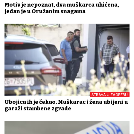
Motiv je nepoznat, dva muškarca uhićena,
jedan je u Oružanim snagama
STRAVA U ZAGREBU
Ubojica ih je čekao. Muškarac i žena ubijeni u
garaži stambene zgrade