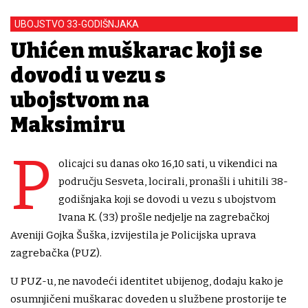
UBOJSTVO 33-GODIŠNJAKA
Uhićen muškarac koji se
dovodi u vezu s
ubojstvom na
Maksimiru
P
olicajci su danas oko 16,10 sati, u vikendici na
području Sesveta, locirali, pronašli i uhitili 38-
godišnjaka koji se dovodi u vezu s ubojstvom
Ivana K. (33) prošle nedjelje na zagrebačkoj
Aveniji Gojka Šuška, izvijestila je Policijska uprava
zagrebačka (PUZ).
U PUZ-u, ne navodeći identitet ubijenog, dodaju kako je
osumnjičeni muškarac doveden u službene prostorije te