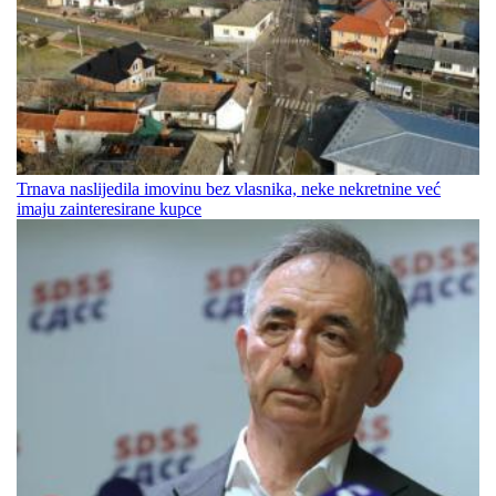
Trnava naslijedila imovinu bez vlasnika, neke nekretnine već
imaju zainteresirane kupce