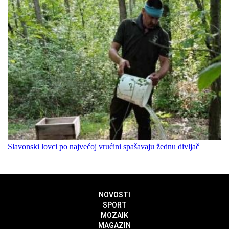
Slavonski lovci po najvećoj vrućini spašavaju žednu divljač
NOVOSTI
SPORT
MOZAIK
MAGAZIN