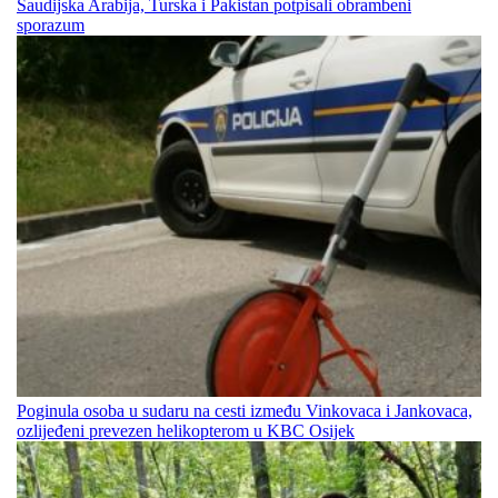
Saudijska Arabija, Turska i Pakistan potpisali obrambeni
sporazum
Poginula osoba u sudaru na cesti između Vinkovaca i Jankovaca,
ozlijeđeni prevezen helikopterom u KBC Osijek