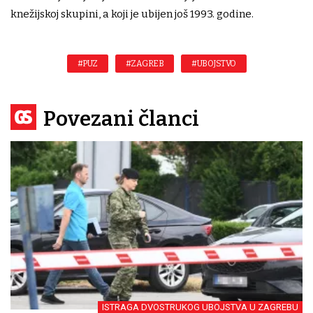
knežijskoj skupini, a koji je ubijen još 1993. godine.
#PUZ
#ZAGREB
#UBOJSTVO
Povezani članci
ISTRAGA DVOSTRUKOG UBOJSTVA U ZAGREBU