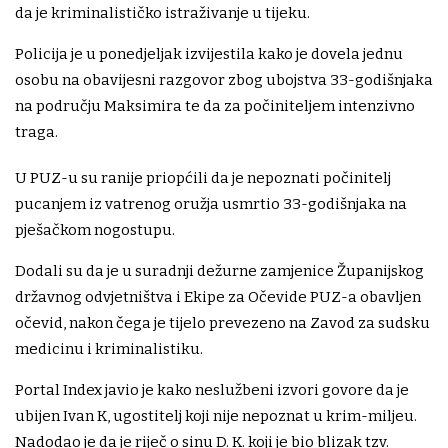
da je kriminalističko istraživanje u tijeku.
Policija je u ponedjeljak izvijestila kako je dovela jednu
osobu na obavijesni razgovor zbog ubojstva 33-godišnjaka
na području Maksimira te da za počiniteljem intenzivno
traga.
U PUZ-u su ranije priopćili da je nepoznati počinitelj
pucanjem iz vatrenog oružja usmrtio 33-godišnjaka na
pješačkom nogostupu.
Dodali su da je u suradnji dežurne zamjenice Županijskog
državnog odvjetništva i Ekipe za Očevide PUZ-a obavljen
očevid, nakon čega je tijelo prevezeno na Zavod za sudsku
medicinu i kriminalistiku.
Portal Index javio je kako neslužbeni izvori govore da je
ubijen Ivan K, ugostitelj koji nije nepoznat u krim-miljeu.
Nadodao je da je riječ o sinu D. K. koji je bio blizak tzv.